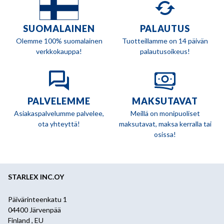
SUOMALAINEN
PALAUTUS
Olemme 100% suomalainen
Tuotteillamme on 14 päivän
verkkokauppa!
palautusoikeus!
PALVELEMME
MAKSUTAVAT
Asiakaspalvelumme palvelee,
Meillä on monipuoliset
ota yhteyttä!
maksutavat, maksa kerralla tai
osissa!
STARLEX INC.OY
Päivärinteenkatu 1
04400 Järvenpää
Finland , EU