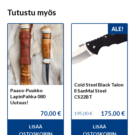
Tutustu myös
ALE!
Cold Steel Black Talon
Paaso-Puukko
II SanMai Steel
LapinPahka 080
CS22BT
Uutuus!
70,00
€
175,00
€
195,00
€
Alkuperäinen
Nykyinen
hinta
hinta
LISÄÄ
LISÄÄ
oli:
on:
195,00 €.
175,00 €.
OSTOSKORIIN
OSTOSKORIIN