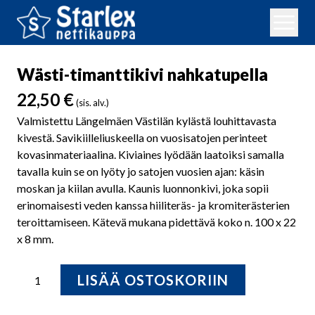
Wästi-timanttikivi nahkatupella
22,50
€
(sis. alv.)
Valmistettu Längelmäen Västilän kylästä louhittavasta
kivestä. Savikiilleliuskeella on vuosisatojen perinteet
kovasinmateriaalina. Kiviaines lyödään laatoiksi samalla
tavalla kuin se on lyöty jo satojen vuosien ajan: käsin
moskan ja kiilan avulla. Kaunis luonnonkivi, joka sopii
erinomaisesti veden kanssa hiiliteräs- ja kromiterästerien
teroittamiseen. Kätevä mukana pidettävä koko n. 100 x 22
x 8 mm.
Wästi-
LISÄÄ OSTOSKORIIN
timanttikivi
nahkatupella