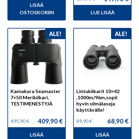
hinta
hinta
Alkuperäinen
Nykyinen
LISÄÄ
oli:
on:
hinta
hinta
269,90 €.
232,90 €.
OSTOSKORIIN
LUE LISÄÄ
oli:
on:
169,90 €.
149,90 €.
ALE!
ALE!
Kamakura Seamaster
Lintukiikarit 10×42
7×50 Merikiikari,
,1000m/96m,sopii
TESTIMENESTYJÄ
hyvin silmälaseja
käyttävälle!
409,90
€
68,90
€
495,90
€
89,90
€
Alkuperäinen
Nykyinen
Alkuperäinen
Nykyinen
hinta
hinta
hinta
hinta
LISÄÄ
LISÄÄ
oli:
on:
oli:
on: