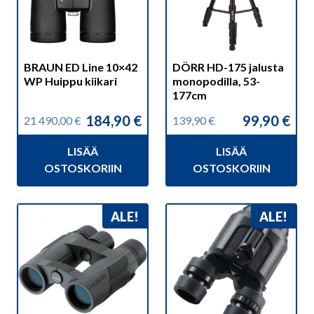
BRAUN ED Line 10×42
DÖRR HD-175 jalusta
WP Huippu kiikari
monopodilla, 53-
177cm
184,90
€
99,90
€
21 490,00
€
139,90
€
Alkuperäinen
Nykyinen
Alkuperäinen
Nykyinen
hinta
hinta
hinta
hinta
LISÄÄ
LISÄÄ
oli:
on:
oli:
on:
21
184,90 €.
139,90 €.
99,90 €.
OSTOSKORIIN
OSTOSKORIIN
490,00 €.
ALE!
ALE!