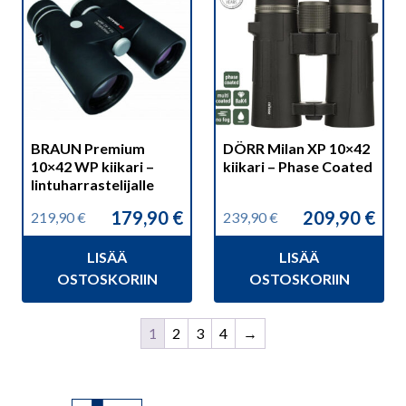
BRAUN Premium
DÖRR Milan XP 10×42
10×42 WP kiikari –
kiikari – Phase Coated
lintuharrastelijalle
179,90
€
209,90
€
219,90
€
239,90
€
Alkuperäinen
Nykyinen
Alkuperäinen
Nykyinen
hinta
hinta
hinta
hinta
LISÄÄ
LISÄÄ
oli:
on:
oli:
on:
219,90 €.
179,90 €.
239,90 €.
209,90 €.
OSTOSKORIIN
OSTOSKORIIN
1
2
3
4
→