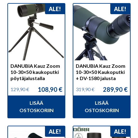
ALE!
ALE!
DANUBIA Kauz Zoom
DANUBIA Kauz Zoom
10-30×50 kaukoputki
10-30×50 Kaukoputki
pöytäjalustalla
+ DV-1580 jalusta
108,90
€
289,90
€
129,90
€
319,90
€
Alkuperäinen
Nykyinen
Alkuperäinen
Nykyinen
hinta
hinta
hinta
hinta
LISÄÄ
LISÄÄ
oli:
on:
oli:
on:
129,90 €.
108,90 €.
319,90 €.
289,90 €.
OSTOSKORIIN
OSTOSKORIIN
ALE!
ALE!