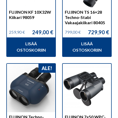
FUJINON KF 10X32W
FUJINON TS 16×28
Kiikari 98059
Techno-Stabi
Vakaajakiikari 80405
249,00
€
729,90
€
259,90
€
799,00
€
Alkuperäinen
Nykyinen
Alkuperäinen
Nykyinen
hinta
hinta
hinta
hinta
LISÄÄ
LISÄÄ
oli:
on:
oli:
on:
259,90 €.
249,00 €.
799,00 €.
729,90 €.
OSTOSKORIIN
OSTOSKORIIN
ALE!
FUJINON Techno-
FUJINON 7×50 WPC-