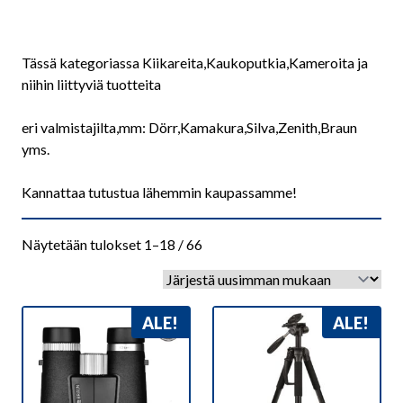
Tässä kategoriassa Kiikareita,Kaukoputkia,Kameroita ja
niihin liittyviä tuotteita
eri valmistajilta,mm: Dörr,Kamakura,Silva,Zenith,Braun
yms.
Kannattaa tutustua lähemmin kaupassamme!
Sorted
Näytetään tulokset 1–18 / 66
by
latest
ALE!
ALE!