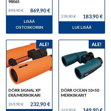
98065
869,90
€
899,90
€
Alkuperäinen
Nykyinen
183,90
€
239,90
€
hinta
hinta
Alkuperäinen
Nykyinen
LISÄÄ
oli:
on:
hinta
hinta
899,90 €.
869,90 €.
OSTOSKORIIN
LUE LISÄÄ
oli:
on:
239,90 €.
183,90 €.
ALE!
ALE!
DÖRR SIGNAL XP
DÖRR OCEAN 10×50
ERÄ/MERIKIIKARI
MERIKIIKARIT
232,90
€
269,90
€
Alkuperäinen
Nykyinen
149,90
€
169,90
€