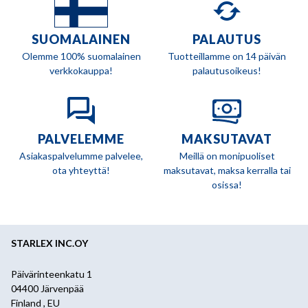
SUOMALAINEN
PALAUTUS
Olemme 100% suomalainen
Tuotteillamme on 14 päivän
verkkokauppa!
palautusoikeus!
PALVELEMME
MAKSUTAVAT
Asiakaspalvelumme palvelee,
Meillä on monipuoliset
ota yhteyttä!
maksutavat, maksa kerralla tai
osissa!
STARLEX INC.OY
Päivärinteenkatu 1
04400 Järvenpää
Finland , EU