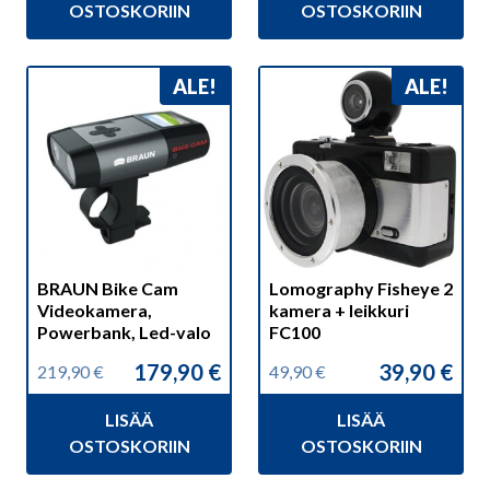
495,90 €.
409,90 €.
89,90 €.
68,90 €.
OSTOSKORIIN
OSTOSKORIIN
ALE!
ALE!
BRAUN Bike Cam
Lomography Fisheye 2
Videokamera,
kamera + leikkuri
Powerbank, Led-valo
FC100
179,90
€
39,90
€
219,90
€
49,90
€
Alkuperäinen
Nykyinen
Alkuperäinen
Nykyinen
hinta
hinta
hinta
hinta
LISÄÄ
LISÄÄ
oli:
on:
oli:
on:
219,90 €.
179,90 €.
49,90 €.
39,90 €.
OSTOSKORIIN
OSTOSKORIIN