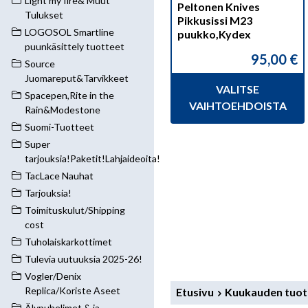
Light my fire& Muut
tuotteen
Peltonen Knives
Tulukset
sivulla.
Pikkusissi M23
LOGOSOL Smartline
puukko,Kydex
puunkäsittely tuotteet
95,00
€
Source
Juomareput&Tarvikkeet
VALITSE
Spacepen,Rite in the
VAIHTOEHDOISTA
Rain&Modestone
Suomi-Tuotteet
Super
tarjouksia!Paketit!Lahjaideoita!
TacLace Nauhat
Tarjouksia!
Toimituskulut/Shipping
cost
Tuholaiskarkottimet
Tulevia uutuuksia 2025-26!
Vogler/Denix
Replica/Koriste Aseet
Etusivu
Kuukauden tuot
Älypuhelimet & ja