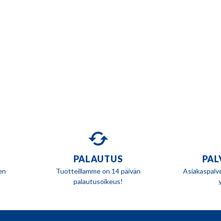
PALAUTUS
PAL
en
Tuotteillamme on 14 päivän
Asiakaspalv
palautusoikeus!