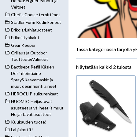
Hom&Bergner Pannut ja
Veitset
Chef's Choice teroittimet
Stadler Form Kodinkoneet
Erikois/Lahjatuotteet
Erikoistyökalut
Gear Keeper
Tässä kategoriassa tarjolla yk
Grillaus ja Outdoor
Tuotteet&Välineet
So
Näytetään kaikki 2 tulosta
Bactisept Refill Käsien
Desinfiointiaine
by
Tällä
Spray&Kasvomaskit ja
la
muut desinfiointi aineet
tuotteella
on
HEROCLIP sulkurenkaat
useampi
HUOMIO Heijastavat
asusteet ja välineet,ja muut
muunnelma.
Heijastavat asusteet
Voit
Kuukauden tuote!
tehdä
Lahjakortit!
valinnat