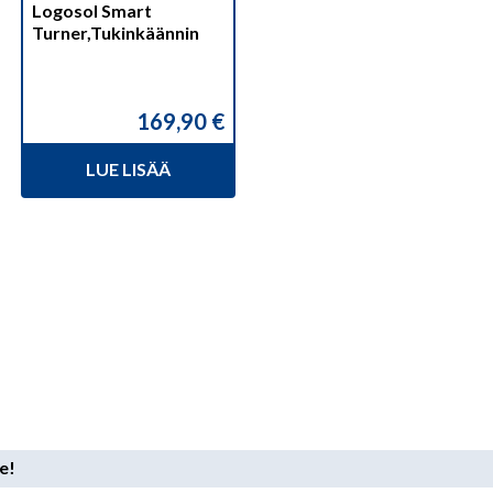
Logosol Smart
Turner,Tukinkäännin
169,90
€
LUE LISÄÄ
e!