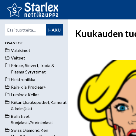
Etsi:
HAKU
Kuukauden tu
OSASTOT
Valaisimet
Veitset
Prince, Sievert, Iroda &
Plasma Sytyttimet
Elektroniikka
Rain-x ja Proclear+
Luminox Kellot
Kiikarit,kaukoputket,Kamerat
& kolmijalat
Ballistiset
Suojalasit/Aurinkolasit
Swiss Diamond,Ken