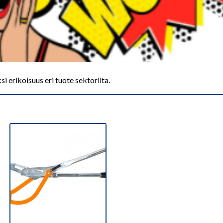
si erikoisuus eri tuote sektorilta.
rted
test