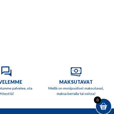
VELEMME
MAKSUTAVAT
elumme palvelee, ota
Meillä on monipuoliset maksutavat,
yhteyttä!
maksa kerralla tai osissa!
0