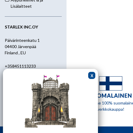
Lisälaitteet
STARLEX INC.OY
Päivärinteenkatu 1
04400 Järvenpää
Finland , EU
+358451113233
+358400455392
starlex@kolumbus.fi
SUOMALAINEN
Asiakaspalvelu
Olemme 100% suomalain
verkkokauppa!
0451113233
ark.klo 08.30-17.00