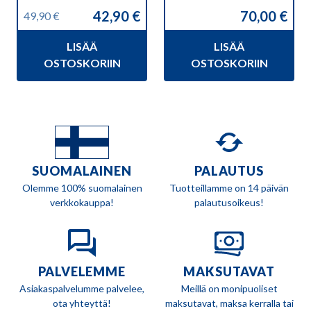
42,90
€
70,00
€
49,90
€
Alkuperäinen
Nykyinen
hinta
hinta
LISÄÄ
LISÄÄ
oli:
on:
49,90 €.
42,90 €.
OSTOSKORIIN
OSTOSKORIIN
SUOMALAINEN
PALAUTUS
Olemme 100% suomalainen
Tuotteillamme on 14 päivän
verkkokauppa!
palautusoikeus!
PALVELEMME
MAKSUTAVAT
Asiakaspalvelumme palvelee,
Meillä on monipuoliset
ota yhteyttä!
maksutavat, maksa kerralla tai