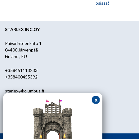
osissa!
STARLEX INC.OY
Päivärinteenkatu 1
04400 Järvenpää
Finland , EU
+358451113233
+358400455392
starlex@kolumbus.fi
Asiakaspalvelu
0451113233
ark.klo 08.30-17.00