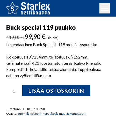
Buck special 119 puukko
Alkuperäinen
Nykyinen
99,90
€
119,00
€
(sis. alv.)
hinta
hinta
Legendaarinen Buck Special -119 metsästyspuukko.
oli:
on:
119,00 €.
99,90 €.
Kok.pituus 10″/254mm, teräpituus 6″/152mm,
terämateriaali 420 ruostumaton teräs. Kahva Phenolic
kompostiitti, helat killoitettua alumiinia. Tuppi paksua
nahkaa vyölenkillä/musta.
Buck
LISÄÄ OSTOSKORIIN
special
119
puukko
Tuotetunnus (SKU):
100890
määrä
Osasto:
Suomalaiset perinnepuukot ja muut takotuotteet!