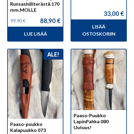
Runsashiiliterästä.170
mm.MOLLE
33,00
€
88,90
€
99,90
€
Alkuperäinen
Nykyinen
LISÄÄ
hinta
hinta
LUE LISÄÄ
OSTOSKORIIN
oli:
on:
99,90 €.
88,90 €.
ALE!
Paaso-Puukko
LapinPahka 080
Paaso-puukko
Uutuus!
Kalapuukko 073