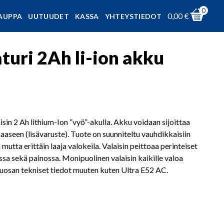
0
0,00
€
AUPPA
UUTUUDET
KASSA
YHTEYSTIEDOT
uri 2Ah li-ion akku
sin 2 Ah lithium-Ion ”vyö”-akulla. Akku voidaan sijoittaa
aseen (lisävaruste). Tuote on suunniteltu vauhdikkaisiin
 mutta erittäin laaja valokeila. Valaisin peittoaa perinteiset
sa sekä painossa. Monipuolinen valaisin kaikille valoa
kkuosan tekniset tiedot muuten kuten Ultra E52 AC.