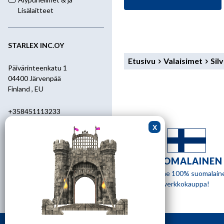
9,90 €.
8,90 €.
Lisälaitteet
STARLEX INC.OY
Etusivu
Valaisimet
Sil
Päivärinteenkatu 1
04400 Järvenpää
Finland , EU
+358451113233
+358400455392
starlex@kolumbus.fi
SUOMALAINEN
Asiakaspalvelu
Olemme 100% suomalain
verkkokauppa!
0451113233
ark.klo 08.30-17.00