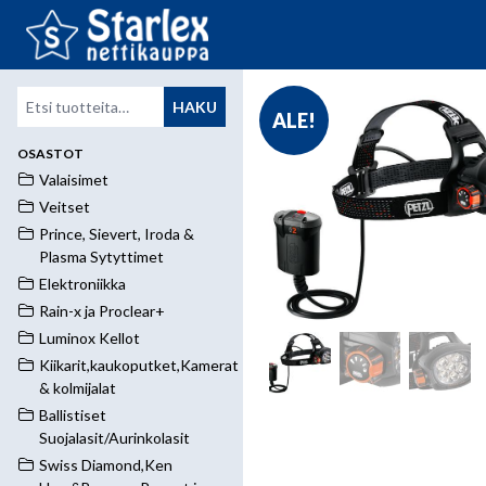
Etsi:
HAKU
ALE!
OSASTOT
Valaisimet
Veitset
Prince, Sievert, Iroda &
Plasma Sytyttimet
Elektroniikka
Rain-x ja Proclear+
Luminox Kellot
Kiikarit,kaukoputket,Kamerat
& kolmijalat
Ballistiset
Suojalasit/Aurinkolasit
Swiss Diamond,Ken