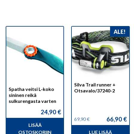
ALE!
Silva Trail runner +
Spatha veitsi L-koko
Otsavalo/37240-2
sininen reikä
sulkurengasta varten
24,90
€
66,90
€
69,90
€
Alkuperäinen
Nykyinen
LISÄÄ
hinta
hinta
OSTOSKORIIN
LUE LISÄÄ
oli:
on: