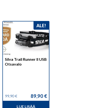
ALE!
Silva Trail Runner II USB
Otsavalo
89,90
€
99,90
€
Alkuperäinen
Nykyinen
hinta
hinta
LUE LISÄÄ
oli:
on: