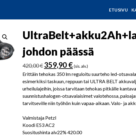
ETUSIVU
K
UltraBelt+akku2Ah+lat
johdon päässä
Alkuperäinen
Nykyinen
359,90
€
420,00
€
(sis. alv.)
hinta
hinta
Erittäin tehokas 350 lm reguloitu suurteho led-otsavalai
oli:
on:
esimerkiksi taskuun, reppuun tai ULTRA BELT akkuvalja
420,00 €.
359,90 €.
urheilulajeihin, joissa tarvitaan tehokas pitkälle kantava
suunnistushalogen-otsavalaisimet valotehossa, paloajas
tarvitseville niin työhön kuin vapaa-aikaan. Valo- ja a
Valmistaja Petzl
Koodi E53 AC2
Suositushinta alv22% 420.00