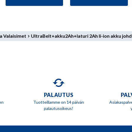
69,90 €.
66,90 €.
va Valaisimet
UltraBelt+akku2Ah+laturi 2Ah li-ion akku joh
PALAUTUS
PAL
en
Tuotteillamme on 14 päivän
Asiakaspalv
palautusoikeus!