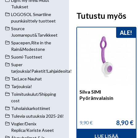
Light my fire& Muut
Tulukset
Tutustu myös
LOGOSOL Smartline
puunkäsittely tuotteet
Source
ALE!
Juomareput&Tarvikkeet
Spacepen,Rite in the
Rain&Modestone
Suomi-Tuotteet
Super
tarjouksia!Paketit!Lahjaideoita!
TacLace Nauhat
Tarjouksia!
Silva SIMI
Toimituskulut/Shipping
Pyöränvalaisin
cost
Tuholaiskarkottimet
Tulevia uutuuksia 2025-26!
8,90
€
9,90
€
Vogler/Denix
Alkuperäinen
Nykyinen
Replica/Koriste Aseet
hinta
hinta
LUE LISÄÄ
oli:
on:
Älypuhelimet & ja