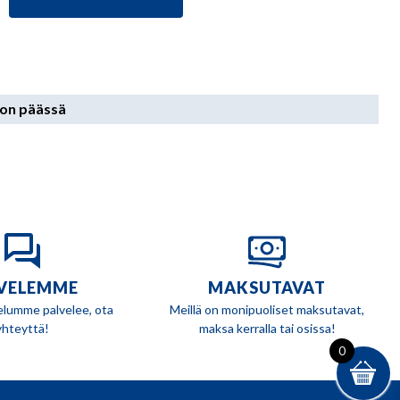
99,90 €.
89,90 €.
don päässä
VELEMME
MAKSUTAVAT
elumme palvelee, ota
Meillä on monipuoliset maksutavat,
yhteyttä!
maksa kerralla tai osissa!
0