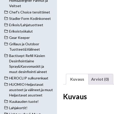
Hom&Bergner Pannut ja
Veitset
Chef's Choice teroittimet
Stadler Form Kodinkoneet
Erikois/Lahjatuotteet
Erikoistyökalut
Gear Keeper
Grillaus ja Outdoor
Tuotteet&Välineet
Bactisept Refill Käsien
Desinfiointiaine
Spray&Kasvomaskit ja
muut desinfiointi aineet
HEROCLIP sulkurenkaat
Kuvaus
Arviot (0)
HUOMIO Heijastavat
asusteet ja välineet,ja muut
Kuvaus
Heijastavat asusteet
Kuukauden tuote!
Lahjakortit!