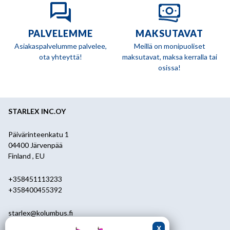
PALVELEMME
MAKSUTAVAT
Asiakaspalvelumme palvelee,
Meillä on monipuoliset
ota yhteyttä!
maksutavat, maksa kerralla tai
osissa!
STARLEX INC.OY
Päivärinteenkatu 1
04400 Järvenpää
Finland , EU
+358451113233
+358400455392
starlex@kolumbus.fi