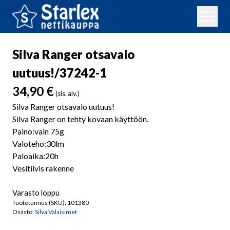
Silva Ranger otsavalo
uutuus!/37242-1
34,90
€
(sis. alv.)
Silva Ranger otsavalo uutuus!
Silva Ranger on tehty kovaan käyttöön.
Paino:vain 75g
Valoteho:30lm
Paloaika:20h
Vesitiivis rakenne
Varasto loppu
Tuotetunnus (SKU):
101380
Osasto:
Silva Valaisimet