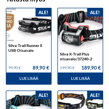
ALE!
ALE!
Silva Trail Runner II
USB Otsavalo
Silva X-Trail Plus
otsavalo/37240-2
89,90
€
189,90
€
99,90
€
199,90
€
Alkuperäinen
Nykyinen
Alkuperäinen
Nykyinen
hinta
hinta
hinta
hinta
LUE LISÄÄ
LUE LISÄÄ
oli:
on:
oli:
on:
99,90 €.
89,90 €.
199,90 €.
189,90 €.
ALE!
ALE!