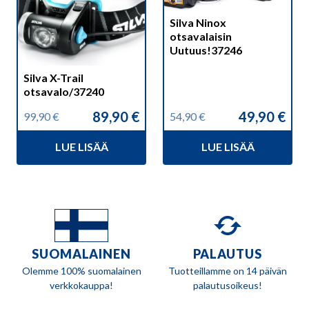
Silva Ninox
otsavalaisin
Uutuus!37246
Silva X-Trail
otsavalo/37240
89,90
€
49,90
€
99,90
€
54,90
€
Alkuperäinen
Nykyinen
Alkuperäinen
Nykyinen
hinta
hinta
hinta
hinta
LUE LISÄÄ
LUE LISÄÄ
oli:
on:
oli:
on:
99,90 €.
89,90 €.
54,90 €.
49,90 €.
SUOMALAINEN
PALAUTUS
Olemme 100% suomalainen
Tuotteillamme on 14 päivän
verkkokauppa!
palautusoikeus!