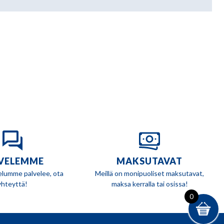
VELEMME
MAKSUTAVAT
elumme palvelee, ota
Meillä on monipuoliset maksutavat,
yhteyttä!
maksa kerralla tai osissa!
0