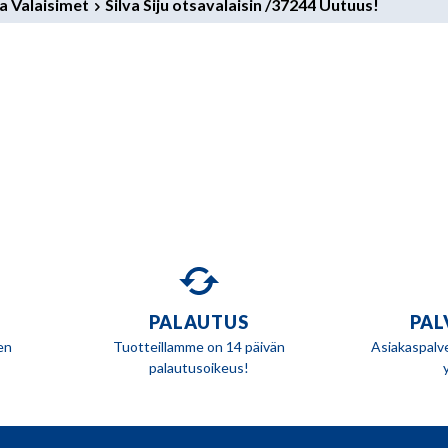
va Valaisimet
Silva Siju otsavalaisin /37244 Uutuus!
PALAUTUS
PAL
en
Tuotteillamme on 14 päivän
Asiakaspalv
palautusoikeus!