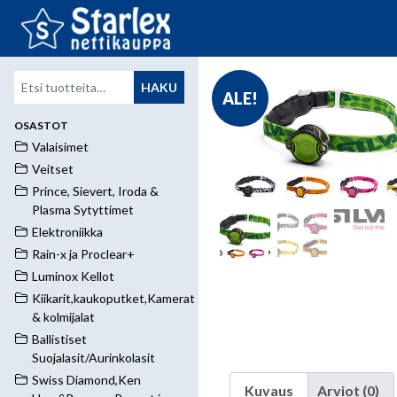
Etsi:
HAKU
ALE!
OSASTOT
Valaisimet
Veitset
Prince, Sievert, Iroda &
Plasma Sytyttimet
Elektroniikka
Rain-x ja Proclear+
Luminox Kellot
Kiikarit,kaukoputket,Kamerat
& kolmijalat
Ballistiset
Suojalasit/Aurinkolasit
Swiss Diamond,Ken
Kuvaus
Arviot (0)