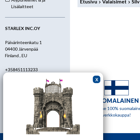
Etusivu
Valaisimet
Sil
Lisälaitteet
STARLEX INC.OY
Päivärinteenkatu 1
04400 Järvenpää
Finland , EU
+358451113233
+358400455392
starlex@kolumbus.fi
SUOMALAINEN
Asiakaspalvelu
Olemme 100% suomalain
verkkokauppa!
0451113233
ark.klo 08.30-17.00