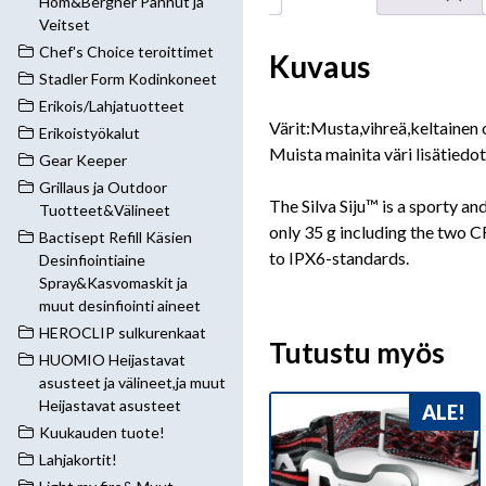
Hom&Bergner Pannut ja
Veitset
Chef's Choice teroittimet
Kuvaus
Stadler Form Kodinkoneet
Erikois/Lahjatuotteet
Värit:Musta,vihreä,keltainen o
Erikoistyökalut
Muista mainita väri lisätiedot
Gear Keeper
Grillaus ja Outdoor
The Silva Siju™ is a sporty a
Tuotteet&Välineet
only 35 g including the two CR
Bactisept Refill Käsien
to IPX6-standards.
Desinfiointiaine
Spray&Kasvomaskit ja
muut desinfiointi aineet
HEROCLIP sulkurenkaat
Tutustu myös
HUOMIO Heijastavat
asusteet ja välineet,ja muut
Heijastavat asusteet
ALE!
Kuukauden tuote!
Lahjakortit!