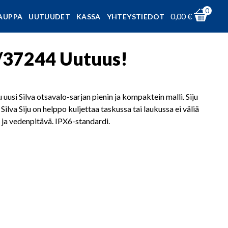
0
0,00
€
AUPPA
UUTUUDET
KASSA
YHTEYSTIEDOT
n /37244 Uutuus!
tu uusi Silva otsavalo-sarjan pienin ja kompaktein malli. Siju
lva Siju on helppo kuljettaa taskussa tai laukussa ei väliä
ä ja vedenpitävä. IPX6-standardi.