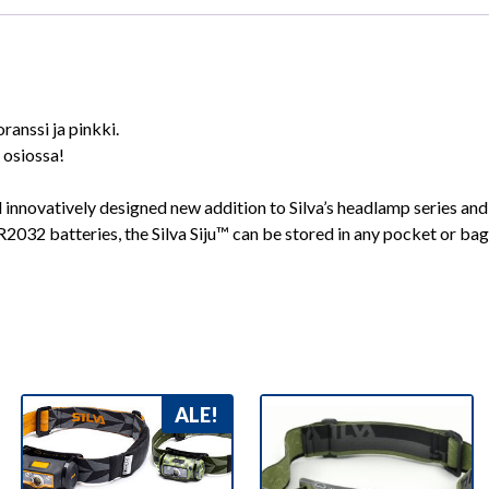
ranssi ja pinkki.
 osiossa!
nd innovatively designed new addition to Silva’s headlamp series an
2032 batteries, the Silva Siju™ can be stored in any pocket or bag n
ALE!