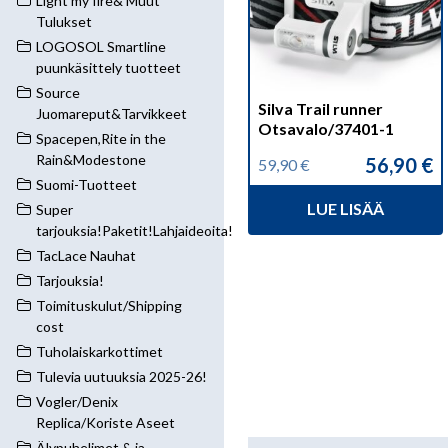
Light my fire& Muut
Tulukset
LOGOSOL Smartline
puunkäsittely tuotteet
Source
Silva Trail runner
Juomareput&Tarvikkeet
Otsavalo/37401-1
Spacepen,Rite in the
Rain&Modestone
56,90
€
59,90
€
Alkuperäinen
Nykyinen
Suomi-Tuotteet
hinta
hinta
LUE LISÄÄ
Super
oli:
on:
59,90 €.
56,90 €.
tarjouksia!Paketit!Lahjaideoita!
TacLace Nauhat
Tarjouksia!
Toimituskulut/Shipping
cost
Tuholaiskarkottimet
Tulevia uutuuksia 2025-26!
Vogler/Denix
Replica/Koriste Aseet
Älypuhelimet & ja