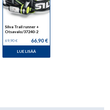
Silva Trail runner +
Otsavalo/37240-2
66,90
€
69,90
€
Alkuperäinen
Nykyinen
hinta
hinta
LUE LISÄÄ
oli:
on:
69,90 €.
66,90 €.