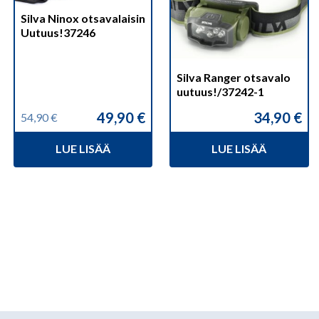
Silva Ninox otsavalaisin
Uutuus!37246
Silva Ranger otsavalo
uutuus!/37242-1
49,90
€
34,90
€
54,90
€
Alkuperäinen
Nykyinen
hinta
hinta
LUE LISÄÄ
LUE LISÄÄ
oli:
on:
54,90 €.
49,90 €.