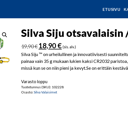
ETUSIVU
K
Silva Siju otsavalaisi
Alkuperäinen
Nykyinen
18,90
€
19,90
€
(sis. alv.)
hinta
hinta
Silva Siju ™ on urheilullinen ja innovatiivisesti suunnitel
oli:
on:
painaa vain 35 g mukaan lukien kaksi CR2032 paristoa, Si
19,90 €.
18,90 €.
missä kun se on niin pieni ja kevyt.Se on erittäin kestäv
Varasto loppu
Tuotetunnus (SKU):
102228
Osasto:
Silva Valaisimet