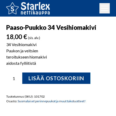
Paaso-Puukko 34 Vesihiomakivi
18,00
€
(sis. alv.)
34 Vesihiomakivi
Puukon ja veitsien
teroitukseen hiomakivi
aidosta fylliitistä
Paaso-
LISÄÄ OSTOSKORIIN
Puukko
34
Vesihiomakivi
Tuotetunnus (SKU):
101702
määrä
Osasto:
Suomalaiset perinnepuukot ja muut takotuotteet!