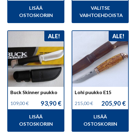
hinta
hinta
95,00 €
LISÄÄ
VALITSE
oli:
on:
-
169,90 €.
147,90 €.
105,00 €
OSTOSKORIIN
VAIHTOEHDOISTA
ALE!
ALE!
Buck Skinner puukko
Lohi puukko E15
93,90
€
205,90
€
109,00
€
215,00
€
Alkuperäinen
Nykyinen
Alkuperäinen
Nykyinen
hinta
hinta
hinta
hinta
LISÄÄ
LISÄÄ
oli:
on:
oli:
on:
109,00 €.
93,90 €.
215,00 €.
205,90 €.
OSTOSKORIIN
OSTOSKORIIN