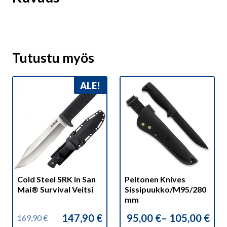
Tutustu myös
Tällä
ALE!
tuotteella
on
useampi
muunnelma.
Voit
tehdä
valinnat
Cold Steel SRK in San
Peltonen Knives
tuotteen
Mai® Survival Veitsi
Sissipuukko/M95/280
sivulla.
mm
147,90
€
95,00
€
–
105,00
€
169,90
€
Alkuperäinen
Nykyinen
Hintaluokka: