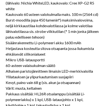
(lähivalo: Nichia WhiteLED, kaukovalo: Cree XP-G2 R5
white
Kaukovalo 60 asteen valokulmalla maks. 100 m (2564 cd)
Burst-moodilla jopa 450 lumenin*) maksimivalovoima,
neljä kirkkaustilaa kohdevalotilassa ja kolme valotilaa
lähivalotilassa sis. strobe vilkkutilan (* 1 min jonka jälkeen
paluu edelliseen tehoon)
Sisäänrakennettu Li-polymeeri akku 1600 mAh
Heijastava kosteutta sitova otsapanta jossa liukumista
ehkäisevät silikonialueet
Mikro USB-latausportti
60-asteen valaisukulman säätö
Alhaisen paristojännitteen ilmaisin LED-merkkivaloilla
Ylilatauksen ja ylipurkautumisen suojapiiri
Kevyt, paino vain 68 g (sis. akun ja otsapannan)
Värit: musta, keltainen
Pakkaus sisältää: HL26R otsalamppu (sisältää Li-
polymeeriakku) x 1 kpl, USB-latausjohto x 1 kpl,
käyttöohje x 1 kpl, takuutodistus x 1 kpl