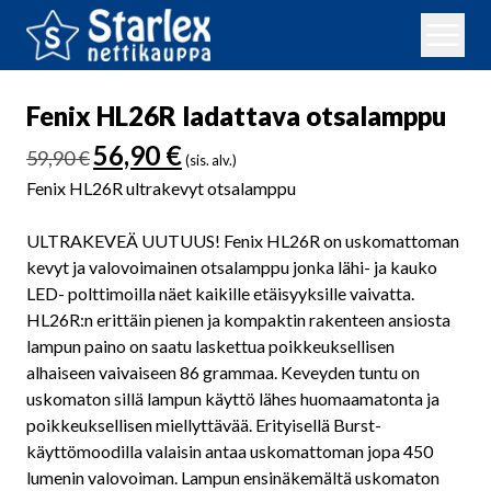
Fenix HL26R ladattava otsalamppu
Alkuperäinen
Nykyinen
56,90
€
59,90
€
(sis. alv.)
hinta
hinta
Fenix HL26R ultrakevyt otsalamppu
oli:
on:
59,90 €.
56,90 €.
ULTRAKEVEÄ UUTUUS! Fenix HL26R on uskomattoman
kevyt ja valovoimainen otsalamppu jonka lähi- ja kauko
LED- polttimoilla näet kaikille etäisyyksille vaivatta.
HL26R:n erittäin pienen ja kompaktin rakenteen ansiosta
lampun paino on saatu laskettua poikkeuksellisen
alhaiseen vaivaiseen 86 grammaa. Keveyden tuntu on
uskomaton sillä lampun käyttö lähes huomaamatonta ja
poikkeuksellisen miellyttävää. Erityisellä Burst-
käyttömoodilla valaisin antaa uskomattoman jopa 450
lumenin valovoiman. Lampun ensinäkemältä uskomaton