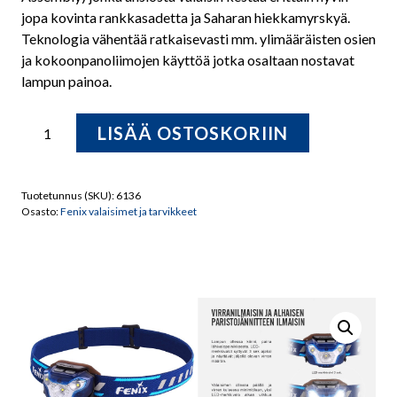
jopa kovinta rankkasadetta ja Saharan hiekkamyrskyä.
Teknologia vähentää ratkaisevasti mm. ylimääräisten osien
ja kokoonpanoliimojen käyttöä jotka osaltaan nostavat
lampun painoa.
Fenix
LISÄÄ OSTOSKORIIN
HL26R
ladattava
otsalamppu
Tuotetunnus (SKU):
6136
määrä
Osasto:
Fenix valaisimet ja tarvikkeet