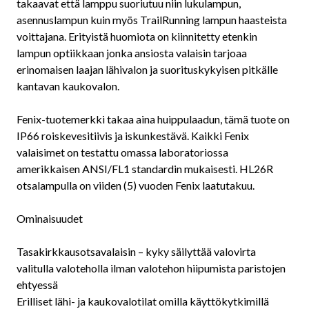
takaavat että lamppu suoriutuu niin lukulampun,
asennuslampun kuin myös TrailRunning lampun haasteista
voittajana. Erityistä huomiota on kiinnitetty etenkin
lampun optiikkaan jonka ansiosta valaisin tarjoaa
erinomaisen laajan lähivalon ja suorituskykyisen pitkälle
kantavan kaukovalon.
Fenix-tuotemerkki takaa aina huippulaadun, tämä tuote on
IP66 roiskevesitiivis ja iskunkestävä. Kaikki Fenix
valaisimet on testattu omassa laboratoriossa
amerikkaisen ANSI/FL1 standardin mukaisesti. HL26R
otsalampulla on viiden (5) vuoden Fenix laatutakuu.
Ominaisuudet
Tasakirkkausotsavalaisin – kyky säilyttää valovirta
valitulla valoteholla ilman valotehon hiipumista paristojen
ehtyessä
Erilliset lähi- ja kaukovalotilat omilla käyttökytkimillä