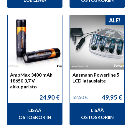
86,20 €.
79,95 €.
oli:
on:
9,90 €.
8,50 €.
ALE!
AmpMax 3400 mAh
Ansmann Powerline 5
18650 3,7 V
LCD latauslaite
akkuparisto
24,90
€
49,95
€
52,50
€
Alkuperäinen
Nykyinen
hinta
hinta
LISÄÄ
LISÄÄ
oli:
on:
52,50 €.
49,95 €.
OSTOSKORIIN
OSTOSKORIIN