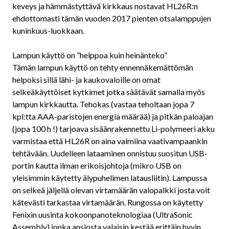
keveys ja hämmästyttävä kirkkaus nostavat HL26R:n
ehdottomasti tämän vuoden 2017 pienten otsalamppujen
kuninkuus-luokkaan.
Lampun käyttö on ”helppoa kuin heinänteko”
Tämän lampun käyttö on tehty ennennäkemättömän
helpoksi sillä lähi- ja kaukovaloille on omat
selkeäkäyttöiset kytkimet jotka säätävät samalla myös
lampun kirkkautta. Tehokas (vastaa teholtaan jopa 7
kpl:tta AAA-paristojen energia määrää) ja pitkän paloajan
(jopa 100 h !) tarjoava sisäänrakennettu Li-polymeeri akku
varmistaa että HL26R on aina valmiina vaativampaankin
tehtävään. Uudelleen lataaminen onnistuu suositun USB-
portin kautta ilman erikoisjohtoja (mikro USB on
yleisimmin käytetty älypuhelimen latausliitin). Lampussa
on selkeä jäljellä olevan virtamäärän valopalkki josta voit
kätevästi tarkastaa virtamäärän. Rungossa on käytetty
Fenixin uusinta kokoonpanoteknologiaa (UltraSonic
Assembly) jonka ansiosta valaisin kestää erittäin hyvin