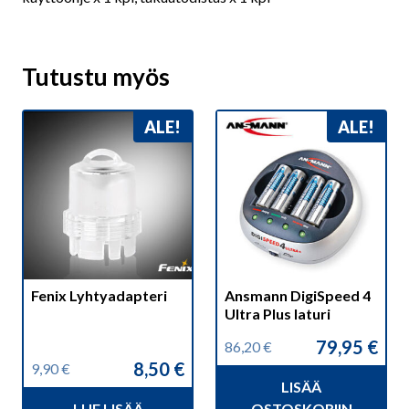
Tutustu myös
ALE!
ALE!
Fenix Lyhtyadapteri
Ansmann DigiSpeed 4
Ultra Plus laturi
79,95
€
86,20
€
Alkuperäinen
Nykyinen
8,50
€
9,90
€
hinta
hinta
Alkuperäinen
Nykyinen
LISÄÄ
oli:
on:
hinta
hinta
LUE LISÄÄ
OSTOSKORIIN