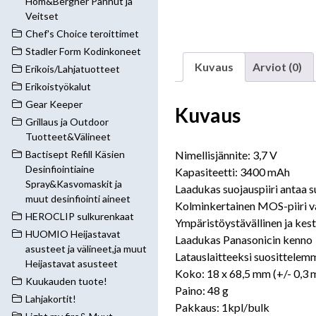
Hom&Bergner Pannut ja
Veitset
Chef's Choice teroittimet
Stadler Form Kodinkoneet
Kuvaus
Arviot (0)
Erikois/Lahjatuotteet
Erikoistyökalut
Gear Keeper
Kuvaus
Grillaus ja Outdoor
Tuotteet&Välineet
Nimellisjännite: 3,7 V
Bactisept Refill Käsien
Desinfiointiaine
Kapasiteetti: 3400 mAh
Spray&Kasvomaskit ja
Laadukas suojauspiiri antaa su
muut desinfiointi aineet
Kolminkertainen MOS-piiri va
HEROCLIP sulkurenkaat
Ympäristöystävällinen ja kes
HUOMIO Heijastavat
Laadukas Panasonicin kenno
asusteet ja välineet,ja muut
Latauslaitteeksi suosittelem
Heijastavat asusteet
Koko: 18 x 68,5 mm (+/- 0,3
Kuukauden tuote!
Paino: 48 g
Lahjakortit!
Pakkaus: 1kpl/bulk