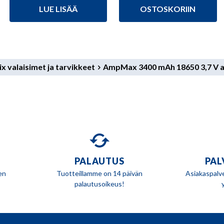
46,50 €.
43,90 €.
LUE LISÄÄ
OSTOSKORIIN
ix valaisimet ja tarvikkeet
AmpMax 3400 mAh 18650 3,7 V a
PALAUTUS
PAL
en
Tuotteillamme on 14 päivän
Asiakaspalv
palautusoikeus!