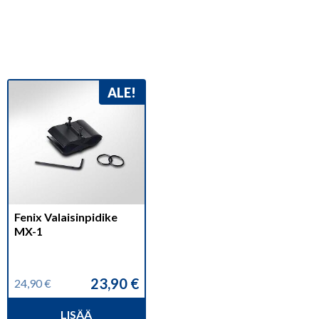
ALE!
Fenix Valaisinpidike
MX-1
23,90
€
24,90
€
Alkuperäinen
Nykyinen
hinta
hinta
LISÄÄ
oli:
on: