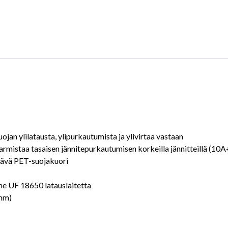
V
akkuparisto
määrä
ojan ylilatausta, ylipurkautumista ja ylivirtaa vastaan
rmistaa tasaisen jännitepurkautumisen korkeilla jännitteillä (10A
tävä PET-suojakuori
me UF 18650 latauslaitetta
 mm)