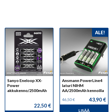
ALE!
Sanyo Eneloop XX-
Ansmann PowerLine4
Power
laturi NIHM
akkukenno/2500mAh
AA/2500mAh kennoilla
43,90
€
46,50
€
Alkuperäinen
Nykyinen
22,50
€
hinta
hinta
LISÄÄ
oli:
on: