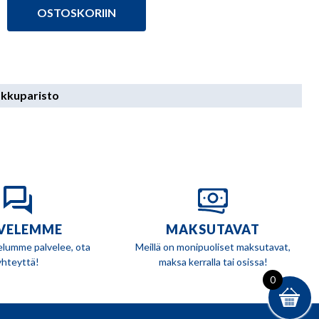
24,90 €.
23,90 €.
OSTOSKORIIN
kkuparisto
VELEMME
MAKSUTAVAT
elumme palvelee, ota
Meillä on monipuoliset maksutavat,
yhteyttä!
maksa kerralla tai osissa!
0