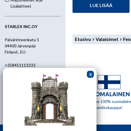
hinta
hinta
LUE LISÄÄ
oli:
on:
Lisälaitteet
9,90 €.
8,50 €.
STARLEX INC.OY
Etusivu
Valaisimet
Fen
Päivärinteenkatu 1
04400 Järvenpää
Finland , EU
+358451113233
+358400455392
starlex@kolumbus.fi
SUOMALAINEN
Asiakaspalvelu
Olemme 100% suomalain
verkkokauppa!
0451113233
ark.klo 08.30-17.00