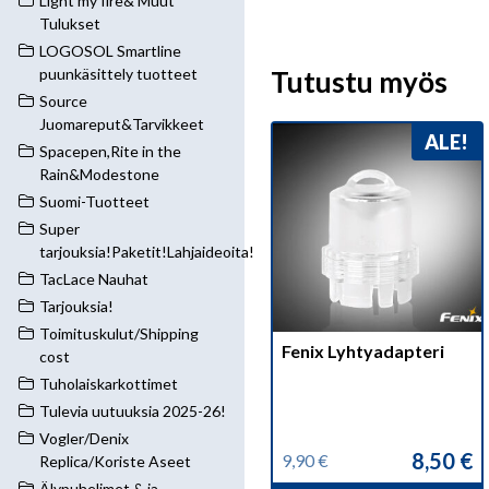
Light my fire& Muut
Tulukset
LOGOSOL Smartline
Tutustu myös
puunkäsittely tuotteet
Source
Juomareput&Tarvikkeet
ALE!
Spacepen,Rite in the
Rain&Modestone
Suomi-Tuotteet
Super
tarjouksia!Paketit!Lahjaideoita!
TacLace Nauhat
Tarjouksia!
Toimituskulut/Shipping
Fenix Lyhtyadapteri
cost
Tuholaiskarkottimet
Tulevia uutuuksia 2025-26!
Vogler/Denix
8,50
€
9,90
€
Replica/Koriste Aseet
Alkuperäinen
Nykyinen
Älypuhelimet & ja