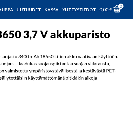
0
0,00
€
AUPPA
UUTUUDET
KASSA
YHTEYSTIEDOT
50 3,7 V akkuparisto
en suojattu 3400 mAh 18650 Li-ion akku vaativaan käyttöön.
jaus – laadukas suojauspiiri antaa suojan ylilatausta,
 on valmistettu ympäristöystävällisestä ja kestävästä PET-
 säilytettäisiin käyttämättömänä pitkiäkin aikoja