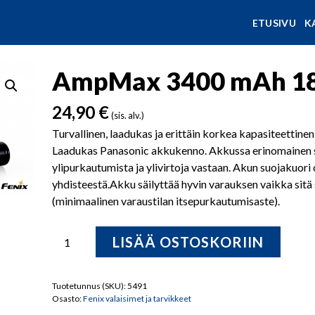
ETUSIVU
K
AmpMax 3400 mAh 186
24,90
€
(sis. alv.)
Turvallinen, laadukas ja erittäin korkea kapasiteettin
Laadukas Panasonic akkukenno. Akkussa erinomainen suo
ylipurkautumista ja ylivirtoja vastaan. Akun suojakuori
yhdisteestä.Akku säilyttää hyvin varauksen vaikka sitä
(minimaalinen varaustilan itsepurkautumisaste).
AmpMax
LISÄÄ OSTOSKORIIN
3400
mAh
18650
Tuotetunnus (SKU):
5491
Osasto:
Fenix valaisimet ja tarvikkeet
3,7