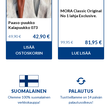
MORA Classic Original
No 1 lahja Exclusive.
Paaso-puukko
Kalapuukko 073
42,90
€
49,90
€
Alkuperäinen
Nykyinen
81,95
€
99,95
€
hinta
hinta
Alkuperäinen
Nykyinen
LISÄÄ
oli:
on:
hinta
hinta
49,90 €.
42,90 €.
OSTOSKORIIN
LUE LISÄÄ
oli:
on:
99,95 €.
81,95 €.
SUOMALAINEN
PALAUTUS
Olemme 100% suomalainen
Tuotteillamme on 14 päivän
verkkokauppa!
palautusoikeus!