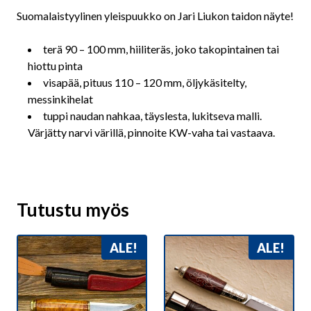
Suomalaistyylinen yleispuukko on Jari Liukon taidon näyte!
terä 90 – 100 mm, hiiliteräs, joko takopintainen tai
hiottu pinta
visapää, pituus 110 – 120 mm, öljykäsitelty,
messinkihelat
tuppi naudan nahkaa, täyslesta, lukitseva malli.
Värjätty narvi värillä, pinnoite KW-vaha tai vastaava.
Tutustu myös
ALE!
ALE!