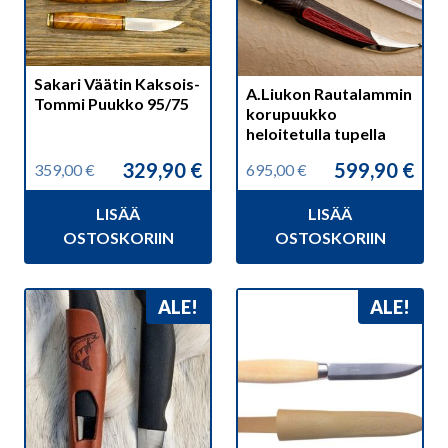
Sakari Väätin Kaksois-
A.Liukon Rautalammin
Tommi Puukko 95/75
korupuukko
heloitetulla tupella
329,90
€
599,90
€
359,00
€
695,00
€
Alkuperäinen
Nykyinen
Alkuperäinen
Nykyinen
hinta
hinta
hinta
hinta
LISÄÄ
LISÄÄ
oli:
on:
oli:
on:
359,00 €.
329,90 €.
695,00 €.
599,90 €.
OSTOSKORIIN
OSTOSKORIIN
ALE!
ALE!