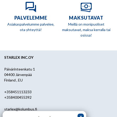
PALVELEMME
MAKSUTAVAT
Asiakaspalvelumme palvelee,
Meillä on monipuoliset
ota yhteyttä!
maksutavat, maksa kerralla tai
osissa!
STARLEX INC.OY
Päivärinteenkatu 1
04400 Järvenpää
Finland , EU
+358451113233
+358400455392
starlex@kolumbus.fi