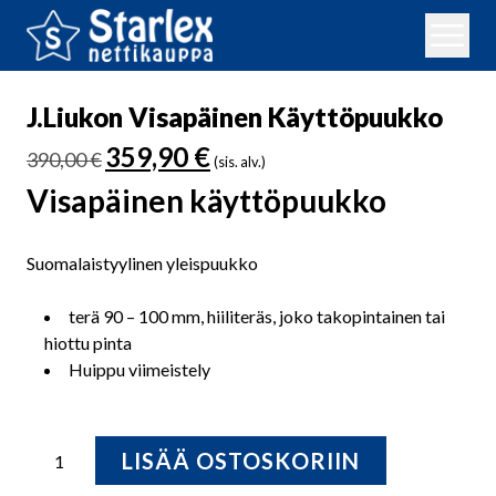
J.Liukon Visapäinen Käyttöpuukko
Alkuperäinen
Nykyinen
359,90
€
390,00
€
(sis. alv.)
hinta
hinta
Visapäinen käyttöpuukko
oli:
on:
390,00 €.
359,90 €.
Suomalaistyylinen yleispuukko
terä 90 – 100 mm, hiiliteräs, joko takopintainen tai
hiottu pinta
Huippu viimeistely
J.Liukon
LISÄÄ OSTOSKORIIN
Visapäinen