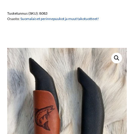
Kalapuukko
073
Tuotetunnus (SKU):
8083
määrä
Osasto:
Suomalaiset perinnepuukot ja muut takotuotteet!