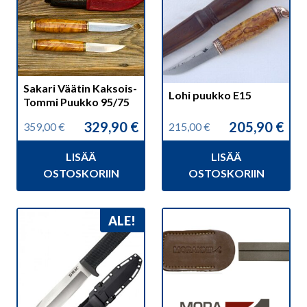
Sakari Väätin Kaksois-
Lohi puukko E15
Tommi Puukko 95/75
329,90
€
205,90
€
359,00
€
215,00
€
Alkuperäinen
Nykyinen
Alkuperäinen
Nykyinen
hinta
hinta
hinta
hinta
LISÄÄ
LISÄÄ
oli:
on:
oli:
on:
359,00 €.
329,90 €.
215,00 €.
205,90 €.
OSTOSKORIIN
OSTOSKORIIN
ALE!