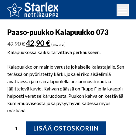
Paaso-puukko Kalapuukko 073
Alkuperäinen
Nykyinen
42,90
€
49,90
€
(sis. alv.)
hinta
hinta
Kalapuukossa kaikki tarvittava perkaukseen.
oli:
on:
49,90 €.
42,90 €.
Kalapuukko on mainio varuste jokaiselle kalastajalle. Sen
terässä on pyöristetty kärki, joka ei riko sisäelimiä
avattaessa ja terän alapuolella on suomustinrautaa
jäljittelevä kuvio. Kahvan päässä on ”kuppi” jolla kaappii
helposti veret selkäruodosta. Puukon kahva on kestävää
kumi/muoviseosta joka pysyy hyvin kädessä myös
märkänä.
Paaso-
LISÄÄ OSTOSKORIIN
puukko