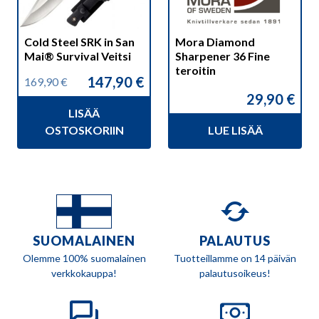
Cold Steel SRK in San
Mora Diamond
Mai® Survival Veitsi
Sharpener 36 Fine
teroitin
147,90
€
169,90
€
Alkuperäinen
Nykyinen
29,90
€
hinta
hinta
LISÄÄ
oli:
on:
169,90 €.
147,90 €.
OSTOSKORIIN
LUE LISÄÄ
SUOMALAINEN
PALAUTUS
Olemme 100% suomalainen
Tuotteillamme on 14 päivän
verkkokauppa!
palautusoikeus!