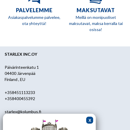
PALVELEMME
MAKSUTAVAT
Asiakaspalvelumme palvelee,
Meillä on monipuoliset
ota yhteyttä!
maksutavat, maksa kerralla tai
osissa!
STARLEX INC.OY
Päivärinteenkatu 1
04400 Järvenpää
Finland , EU
+358451113233
+358400455392
starlex@kolumbus.fi
Asiakaspalvelu