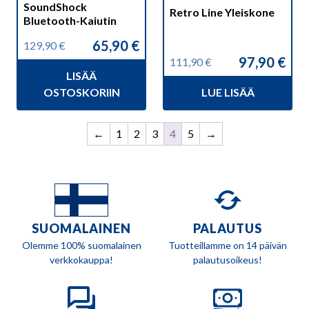
SoundShock
Retro Line Yleiskone
Bluetooth-Kaiutin
65,90
€
129,90
€
Alkuperäinen
Nykyinen
97,90
€
111,90
€
hinta
hinta
Alkuperäinen
Nykyinen
LISÄÄ
oli:
on:
hinta
hinta
129,90 €.
65,90 €.
OSTOSKORIIN
LUE LISÄÄ
oli:
on:
111,90 €.
97,90 €.
←
1
2
3
4
5
→
SUOMALAINEN
PALAUTUS
Olemme 100% suomalainen
Tuotteillamme on 14 päivän
verkkokauppa!
palautusoikeus!