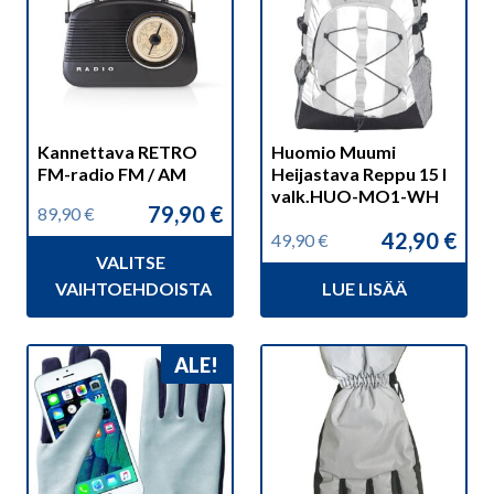
useampi
muunnelma.
Voit
tehdä
valinnat
Kannettava RETRO
Huomio Muumi
tuotteen
FM-radio FM / AM
Heijastava Reppu 15 l
sivulla.
valk.HUO-MO1-WH
79,90
€
89,90
€
Alkuperäinen
Nykyinen
42,90
€
49,90
€
hinta
hinta
Alkuperäinen
Nykyinen
VALITSE
oli:
on:
hinta
hinta
89,90 €.
79,90 €.
VAIHTOEHDOISTA
LUE LISÄÄ
oli:
on:
49,90 €.
42,90 €.
Tällä
ALE!
tuotteella
on
useampi
muunnelma.
Voit