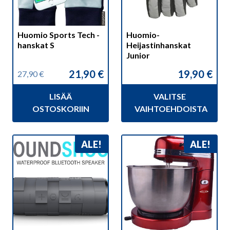
tehdä
valinnat
Huomio Sports Tech -
Huomio-
tuotteen
hanskat S
Heijastinhanskat
sivulla.
Junior
21,90
€
19,90
€
27,90
€
Alkuperäinen
Nykyinen
hinta
hinta
LISÄÄ
VALITSE
oli:
on:
27,90 €.
21,90 €.
OSTOSKORIIN
VAIHTOEHDOISTA
ALE!
ALE!