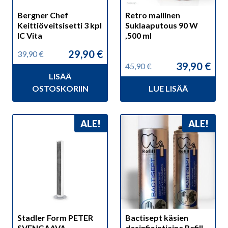
Bergner Chef
Retro mallinen
Keittiöveitsisetti 3 kpl
Suklaaputous 90 W
IC Vita
,500 ml
29,90
€
39,90
€
Alkuperäinen
Nykyinen
39,90
€
45,90
€
hinta
hinta
Alkuperäinen
Nykyinen
LISÄÄ
oli:
on:
hinta
hinta
39,90 €.
29,90 €.
OSTOSKORIIN
LUE LISÄÄ
oli:
on:
45,90 €.
39,90 €.
ALE!
ALE!
Stadler Form PETER
Bactisept käsien
SVENGAAVA
desinfiointiaine Refill