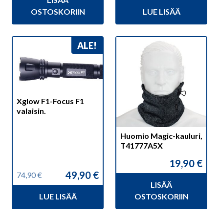
oli:
on:
hinta
hinta
355,00 €.
319,90 €.
OSTOSKORIIN
LUE LISÄÄ
oli:
on:
65,90 €.
35,95 €.
ALE!
Xglow F1-Focus F1
valaisin.
Huomio Magic-kauluri,
T41777A5X
19,90
€
49,90
€
74,90
€
Alkuperäinen
Nykyinen
LISÄÄ
hinta
hinta
LUE LISÄÄ
OSTOSKORIIN
oli:
on:
74,90 €.
49,90 €.