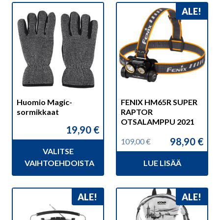
Tällä
ALE!
tuotteella
on
useampi
muunnelma.
Voit
tehdä
valinnat
Huomio Magic-
FENIX HM65R SUPER
tuotteen
sormikkaat
RAPTOR
sivulla.
OTSALAMPPU 2021
19,90
€
98,90
€
109,00
€
Alkuperäinen
Nykyinen
VALITSE
hinta
hinta
VAIHTOEHDOISTA
LUE LISÄÄ
oli:
on:
109,00 €.
98,90 €.
Tällä
ALE!
ALE!
tuotteella
on