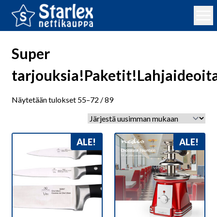
Super
tarjouksia!Paketit!Lahjaideoit
Sorted
Näytetään tulokset 55–72 / 89
by
latest
ALE!
ALE!