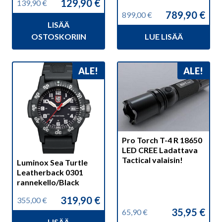
129,90
€
139,90
€
Alkuperäinen
Nykyinen
789,90
€
899,00
€
hinta
hinta
Alkuperäinen
Nykyinen
LISÄÄ
oli:
on:
hinta
hinta
139,90 €.
129,90 €.
OSTOSKORIIN
LUE LISÄÄ
oli:
on:
899,00 €.
789,90 €.
ALE!
ALE!
Pro Torch T-4 R 18650
LED CREE Ladattava
Tactical valaisin!
Luminox Sea Turtle
Leatherback 0301
rannekello/Black
319,90
€
355,00
€
Alkuperäinen
Nykyinen
35,95
€
65,90
€
hinta
hinta
Alkuperäinen
Nykyinen
LISÄÄ