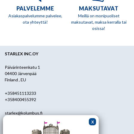
PALVELEMME
MAKSUTAVAT
Asiakaspalvelumme palvelee,
Meillä on monipuoliset
ota yhteyttä!
maksutavat, maksa kerralla tai
osissa!
STARLEX INC.OY
Päivärinteenkatu 1
04400 Järvenpää
Finland , EU
+358451113233
+358400455392
starlex@kolumbus.fi
Asiakaspalvelu