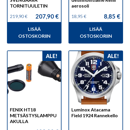
TORNITUULETIN
aerosoli
207,90
€
8,85
€
219,90
€
18,95
€
Alkuperäinen
Nykyinen
Alkuperäinen
Nykyinen
hinta
hinta
hinta
hinta
LISÄÄ
LISÄÄ
oli:
on:
oli:
on:
219,90 €.
207,90 €.
18,95 €.
8,85 €.
OSTOSKORIIN
OSTOSKORIIN
ALE!
ALE!
FENIX HT18
Luminox Atacama
METSÄSTYSLAMPPU
Field 1924 Rannekello
AKULLA