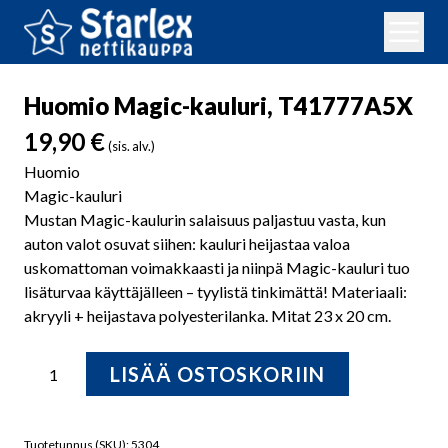
Huomio Magic-kauluri, T41777A5X
19,90
€
(sis. alv.)
Huomio
Magic-kauluri
Mustan Magic-kaulurin salaisuus paljastuu vasta, kun
auton valot osuvat siihen: kauluri heijastaa valoa
uskomattoman voimakkaasti ja niinpä Magic-kauluri tuo
lisäturvaa käyttäjälleen – tyylistä tinkimättä! Materiaali:
akryyli + heijastava polyesterilanka. Mitat 23 x 20 cm.
Huomio
LISÄÄ OSTOSKORIIN
Magic-
kauluri,
T41777A5X
Tuotetunnus (SKU):
5304