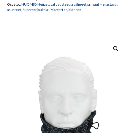
määrä
Osastot:
HUOMIO Heijastavat asusteet ja välineet,ja muut Heijastavat
asusteet
,
Super tarjouksia!Paketit!Lahjaideoita!