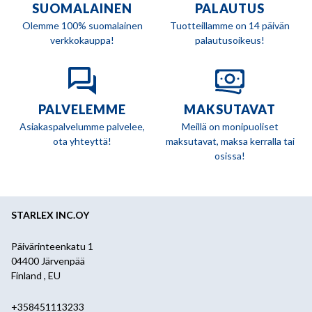
SUOMALAINEN
PALAUTUS
Olemme 100% suomalainen
Tuotteillamme on 14 päivän
verkkokauppa!
palautusoikeus!
PALVELEMME
MAKSUTAVAT
Asiakaspalvelumme palvelee,
Meillä on monipuoliset
ota yhteyttä!
maksutavat, maksa kerralla tai
osissa!
STARLEX INC.OY
Päivärinteenkatu 1
04400 Järvenpää
Finland , EU
+358451113233