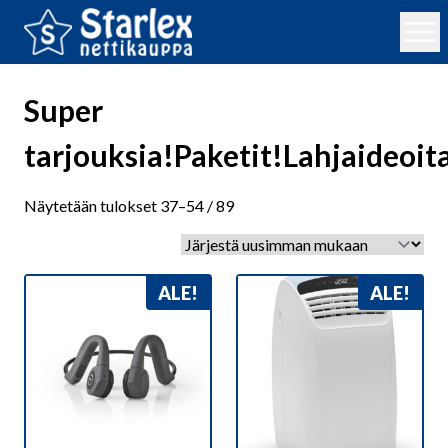
Super
tarjouksia!Paketit!Lahjaideoit
Sorted
Näytetään tulokset 37–54 / 89
by
latest
ALE!
ALE!