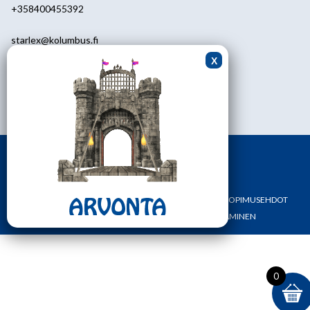
+358400455392
starlex@kolumbus.fi
Asiakaspalvelu
0451113233
ark.klo 08.30-17.00
ETUSIVU
YHTEYSTIEDOT
OMA TILI
TILAUS- JA SOPIMUSEHDOT
REKISTERI- JA TIETOSUOJASELOSTE
MAKSAMINEN
0