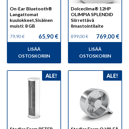
On-Ear Bluetooth®
Dolceclima® 12HP
Langattomat
OLIMPIA SPLENDID
kuulokkeet,Sisäinen
Siirrettävä
muisti: 8 GB
Ilmastointilaite
65,90
€
769,00
€
79,90
€
899,00
€
Alkuperäinen
Nykyinen
Alkuperäinen
Nykyinen
hinta
hinta
hinta
hinta
LISÄÄ
LISÄÄ
oli:
on:
oli:
on:
79,90 €.
65,90 €.
899,00 €.
769,00 €.
OSTOSKORIIN
OSTOSKORIIN
ALE!
ALE!
Stadler Form PETER
Stadler Form Q VIILEÄ