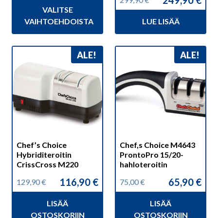
249,90
€
hinta
hinta
Alkuperäinen
Nykyinen
VALITSE
oli:
on:
hinta
hinta
1
895,00 €.
VAIHTOEHDOISTA
LUE LISÄÄ
oli:
on:
090,00 €.
299,90 €.
249,90 €.
ALE!
ALE!
Chef’s Choice
Chef,s Choice M4643
Hybriditeroitin
ProntoPro 15/20-
CrissCross M220
hahloteroitin
116,90
€
65,90
€
129,90
€
75,00
€
Alkuperäinen
Nykyinen
Alkuperäinen
Nykyinen
hinta
hinta
hinta
hinta
LISÄÄ
LISÄÄ
oli:
on:
oli:
on:
129,90 €.
116,90 €.
75,00 €.
65,90 €.
OSTOSKORIIN
OSTOSKORIIN