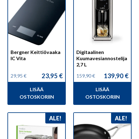
Bergner Keittiövaaka
Digitaalinen
IC Vita
Kuumavesiannostelija
2,7 L
23,95
€
139,90
€
29,95
€
159,90
€
Alkuperäinen
Nykyinen
Alkuperäinen
Nykyinen
hinta
hinta
hinta
hinta
LISÄÄ
LISÄÄ
oli:
on:
oli:
on:
29,95 €.
23,95 €.
159,90 €.
139,90 €.
OSTOSKORIIN
OSTOSKORIIN
ALE!
ALE!