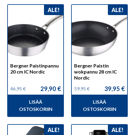
ALE!
ALE!
Bergner Paistinpannu
Bergner Paistin
20 cm IC Nordic
wokpannu 28 cm IC
Nordic
29,90
€
39,95
€
46,95
€
59,95
€
Alkuperäinen
Nykyinen
Alkuperäinen
Nykyinen
hinta
hinta
hinta
hinta
LISÄÄ
LISÄÄ
oli:
on:
oli:
on:
46,95 €.
29,90 €.
59,95 €.
39,95 €.
OSTOSKORIIN
OSTOSKORIIN
ALE!
ALE!