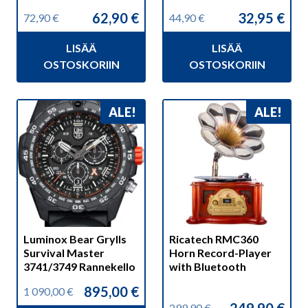
62,90
€
32,95
€
72,90
€
44,90
€
Alkuperäinen
Nykyinen
Alkuperäinen
Nykyinen
hinta
hinta
hinta
hinta
LISÄÄ
LISÄÄ
oli:
on:
oli:
on:
72,90 €.
62,90 €.
44,90 €.
32,95 €.
OSTOSKORIIN
OSTOSKORIIN
Tällä
ALE!
ALE!
tuotteella
on
useampi
muunnelma.
Voit
tehdä
valinnat
Luminox Bear Grylls
Ricatech RMC360
tuotteen
Survival Master
Horn Record-Player
sivulla.
3741/3749 Rannekello
with Bluetooth
895,00
€
1 090,00
€
Alkuperäinen
Nykyinen
299,90
€