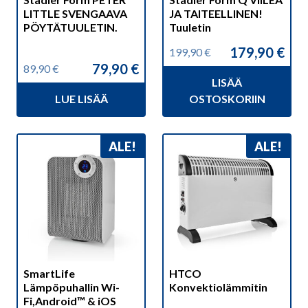
LITTLE SVENGAAVA
JA TAITEELLINEN!
PÖYTÄTUULETIN.
Tuuletin
179,90
€
199,90
€
Alkuperäinen
Nykyinen
79,90
€
89,90
€
hinta
hinta
Alkuperäinen
Nykyinen
LISÄÄ
oli:
on:
hinta
hinta
199,90 €.
179,90 €.
LUE LISÄÄ
OSTOSKORIIN
oli:
on:
89,90 €.
79,90 €.
ALE!
ALE!
SmartLife
HTCO
Lämpöpuhallin Wi-
Konvektiolämmitin
Fi,Android™ & iOS