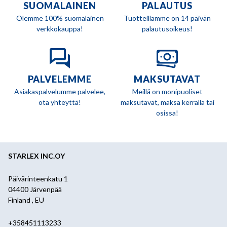
SUOMALAINEN
PALAUTUS
Olemme 100% suomalainen
Tuotteillamme on 14 päivän
verkkokauppa!
palautusoikeus!
PALVELEMME
MAKSUTAVAT
Asiakaspalvelumme palvelee,
Meillä on monipuoliset
ota yhteyttä!
maksutavat, maksa kerralla tai
osissa!
STARLEX INC.OY
Päivärinteenkatu 1
04400 Järvenpää
Finland , EU
+358451113233