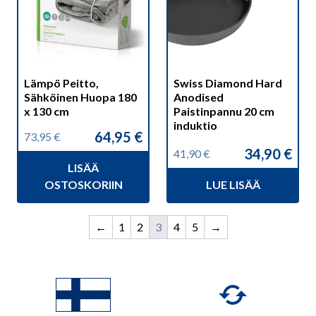
Lämpö Peitto,
Swiss Diamond Hard
Sähköinen Huopa 180
Anodised
x 130 cm
Paistinpannu 20 cm
induktio
64,95
€
73,95
€
Alkuperäinen
Nykyinen
34,90
€
41,90
€
hinta
hinta
Alkuperäinen
Nykyinen
LISÄÄ
oli:
on:
hinta
hinta
73,95 €.
64,95 €.
OSTOSKORIIN
LUE LISÄÄ
oli:
on:
41,90 €.
34,90 €.
←
1
2
3
4
5
→