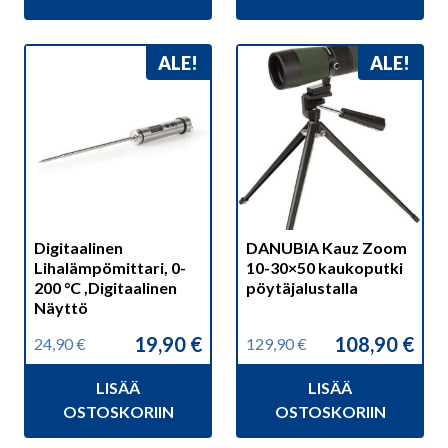
ALE!
ALE!
Digitaalinen
DANUBIA Kauz Zoom
Lihalämpömittari, 0-
10-30×50 kaukoputki
200 °C ,Digitaalinen
pöytäjalustalla
Näyttö
19,90
€
108,90
€
24,90
€
129,90
€
Alkuperäinen
Nykyinen
Alkuperäinen
Nykyinen
hinta
hinta
hinta
hinta
LISÄÄ
LISÄÄ
oli:
on:
oli:
on:
24,90 €.
19,90 €.
129,90 €.
108,90 €.
OSTOSKORIIN
OSTOSKORIIN