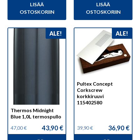
LISÄÄ
LISÄÄ
oli:
on:
oli:
on:
44,90 €.
39,90 €.
139,00 €.
129,90 €.
OSTOSKORIIN
OSTOSKORIIN
ALE!
ALE!
Pultex Concept
Corkscrew
korkkiruuvi
115402580
Thermos Midnight
Blue 1,0L termospullo
43,90
€
36,90
€
47,00
€
39,90
€
Alkuperäinen
Nykyinen
Alkuperäinen
Nykyinen
hinta
hinta
hinta
hinta