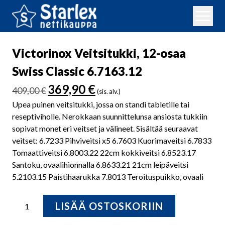
Victorinox Veitsitukki, 12-osaa
Swiss Classic 6.7163.12
Alkuperäinen
Nykyinen
369,90
€
409,00
€
(sis. alv.)
hinta
hinta
Upea puinen veitsitukki, jossa on standi tabletille tai
oli:
on:
reseptiviholle. Nerokkaan suunnittelunsa ansiosta tukkiin
409,00 €.
369,90 €.
sopivat monet eri veitset ja välineet. Sisältää seuraavat
veitset: 6.7233 Pihviveitsi x5 6.7603 Kuorimaveitsi 6.7833
Tomaattiveitsi 6.8003.22 22cm kokkiveitsi 6.8523.17
Santoku, ovaalihionnalla 6.8633.21 21cm leipäveitsi
5.2103.15 Paistihaarukka 7.8013 Teroituspuikko, ovaali
Victorinox
LISÄÄ OSTOSKORIIN
Veitsitukki,
12-