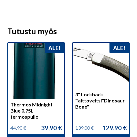
Tutustu myös
ALE!
ALE!
3" Lockback
Taittoveitsi"Dinosaur
Thermos Midnight
Bone"
Blue 0,75L
termospullo
39,90
€
129,90
€
44,90
€
139,00
€
Alkuperäinen
Nykyinen
Alkuperäinen
Nykyinen
hinta
hinta
hinta
hinta