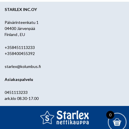
STARLEX INC.OY
Päivärinteenkatu 1
04400 Järvenpää
Finland , EU
+358451113233
+358400455392
starlex@kolumbus.fi
Asiakaspalvelu
0451113233
ark.klo 08.30-17.00
0