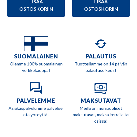
LISÄÄ
LISÄÄ
oli:
on:
oli:
on:
47,00 €.
43,90 €.
39,90 €.
36,90 €.
OSTOSKORIIN
OSTOSKORIIN
SUOMALAINEN
PALAUTUS
Olemme 100% suomalainen
Tuotteillamme on 14 päivän
verkkokauppa!
palautusoikeus!
PALVELEMME
MAKSUTAVAT
Asiakaspalvelumme palvelee,
Meillä on monipuoliset
ota yhteyttä!
maksutavat, maksa kerralla tai
osissa!