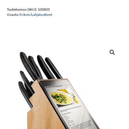
osaa
Tuotetunnus (SKU):
103835
Swiss
Osasto:
Erikois/Lahjatuotteet
Classic
6.7163.12
määrä