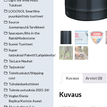
Light my fire& Muut
Tulukset
LOGOSOL Smartline
puunkäsittely tuotteet
Source
Juomareput&Tarvikkeet
Spacepen,Rite in the
Rain&Modestone
Suomi-Tuotteet
Super
tarjouksia!Paketit!Lahjaideoita!
TacLace Nauhat
Tarjouksia!
Toimituskulut/Shipping
Kuvaus
Arviot (0)
cost
Tuholaiskarkottimet
Tulevia uutuuksia 2025-26!
Kuvaus
Vogler/Denix
Replica/Koriste Aseet
Älypuhelimet & ja