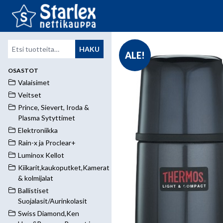
Etsi:
HAKU
ALE!
OSASTOT
Valaisimet
Veitset
Prince, Sievert, Iroda &
Plasma Sytyttimet
Elektroniikka
Rain-x ja Proclear+
Luminox Kellot
Kiikarit,kaukoputket,Kamerat
& kolmijalat
Ballistiset
Suojalasit/Aurinkolasit
Swiss Diamond,Ken