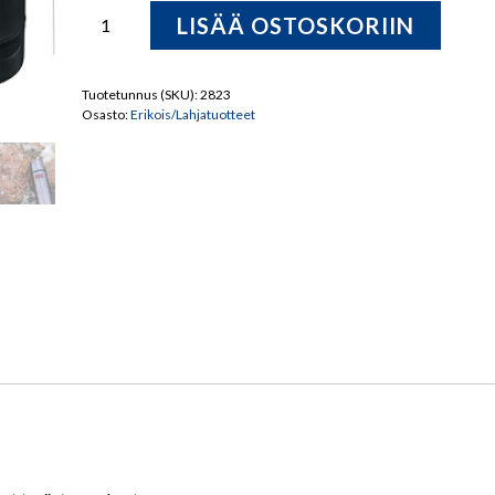
Thermos
LISÄÄ OSTOSKORIIN
Midnight
Blue
1,0L
Tuotetunnus (SKU):
2823
Osasto:
Erikois/Lahjatuotteet
termospullo
määrä