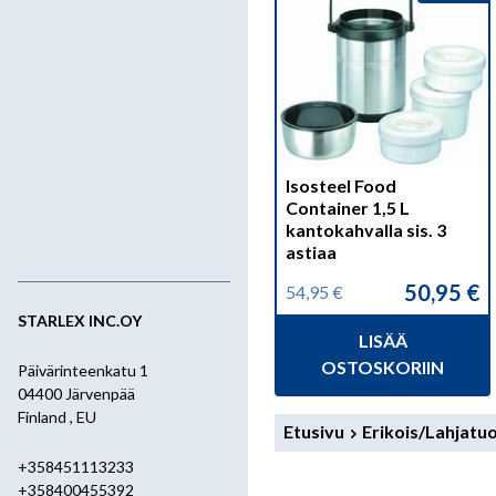
Isosteel Food
Container 1,5 L
kantokahvalla sis. 3
astiaa
50,95
€
54,95
€
Alkuperäinen
Nykyinen
hinta
hinta
STARLEX INC.OY
LISÄÄ
oli:
on:
54,95 €.
50,95 €.
OSTOSKORIIN
Päivärinteenkatu 1
04400 Järvenpää
Finland , EU
Etusivu
Erikois/Lahjatu
+358451113233
+358400455392