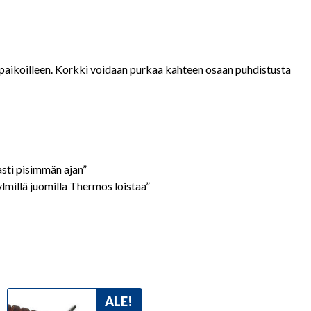
n paikoilleen. Korkki voidaan purkaa kahteen osaan puhdistusta
sti pisimmän ajan”
millä juomilla Thermos loistaa”
ALE!