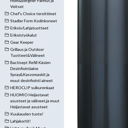
Hom&Bergner Pannut ja
Veitset
Chef's Choice teroittimet
Stadler Form Kodinkoneet
Erikois/Lahjatuotteet
Erikoistyökalut
Gear Keeper
Grillaus ja Outdoor
Tuotteet&Välineet
Bactisept Refill Käsien
Desinfiointiaine
Spray&Kasvomaskit ja
muut desinfiointi aineet
HEROCLIP sulkurenkaat
HUOMIO Heijastavat
asusteet ja välineet,ja muut
Heijastavat asusteet
Kuukauden tuote!
Lahjakortit!