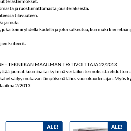
ut terästermokset.
masta ja ruostumattomasta jousiteräksestä.
hteessa tilavuuteen.
i ja muki.
joka toimii yhdellä kädellä ja joka sulkeutuu, kun muki kierretää
ien kriteerit.
 – TEKNIIKAN MAAILMAN TESTIVOITTAJA 22/2013
lyttää juomat kuumina tai kylminä vertailun termoksista ehdottoma
kahvi säilyy mukavan lämpöisenä lähes vuorokauden ajan. Myös kyl
 Maailma 2/2013
ALE!
ALE!