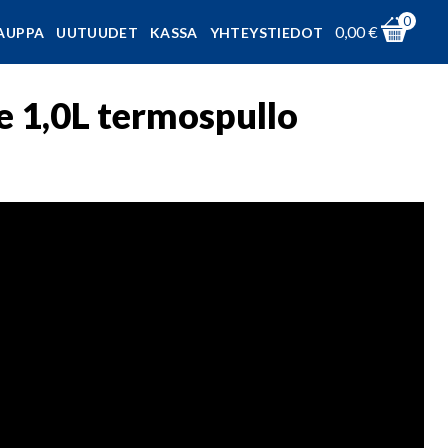
0
0,00
€
AUPPA
UUTUUDET
KASSA
YHTEYSTIEDOT
 1,0L termospullo