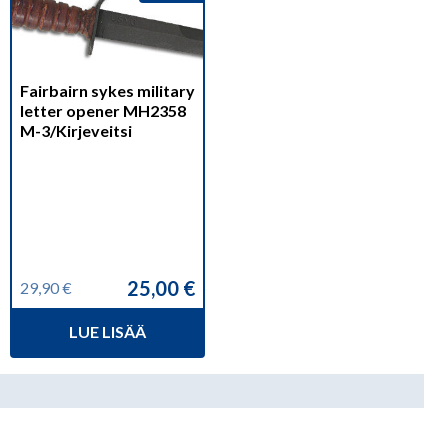
Fairbairn sykes military
letter opener MH2358
M-3/Kirjeveitsi
25,00
€
29,90
€
Alkuperäinen
Nykyinen
hinta
hinta
LUE LISÄÄ
oli:
on:
29,90 €.
25,00 €.