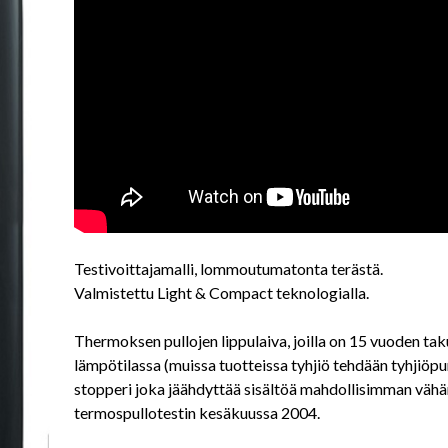
Testivoittajamalli, lommoutumatonta terästä.
Valmistettu Light & Compact teknologialla.
Thermoksen pullojen lippulaiva, joilla on 15 vuoden ta
lämpötilassa (muissa tuotteissa tyhjiö tehdään tyhjiöp
stopperi joka jäähdyttää sisältöä mahdollisimman vähä
termospullotestin kesäkuussa 2004.