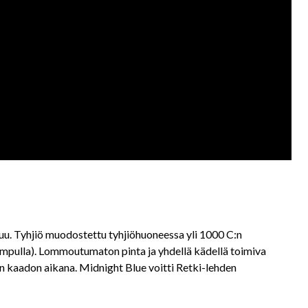
kuu. Tyhjiö muodostettu tyhjiöhuoneessa yli 1000 C:n
umpulla). Lommoutumaton pinta ja yhdellä kädellä toimiva
n kaadon aikana. Midnight Blue voitti Retki-lehden