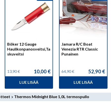
Böker 12 Gauge
Jamara R/C Boat
Haulikonpanosveitsi,Ta
Venezia RTR Classic
skuveitsi
Punainen
10,00
€
52,90
€
13,90
€
64,90
€
Alkuperäinen
Nykyinen
Alkuperäinen
Nykyinen
hinta
hinta
hinta
hinta
LUE LISÄÄ
LUE LISÄÄ
oli:
on:
oli:
on:
13,90 €.
10,00 €.
64,90 €.
52,90 €.
otteet
Thermos Midnight Blue 1,0L termospullo