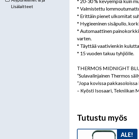
* 20-30 % kevyempiä kuin mu
Lisälaitteet
* Valmistettu lommoutumatto
* Erittäin pienet ulkomitat su
* Hygieeninen sisäpullo, korkk
* Automaattinen painokorkki, 
varten.
* Täyttää vaativienkin kuluttaj
* 15 vuoden takuu tyhjiölle.
THERMOS MIDNIGHT BLUE
”Sulavalinjainen Thermos säi
”Jopa kovissa pakkasoloissa 
– Kyösti Isosaari, Tekniikan
Tutustu myös
ALE!