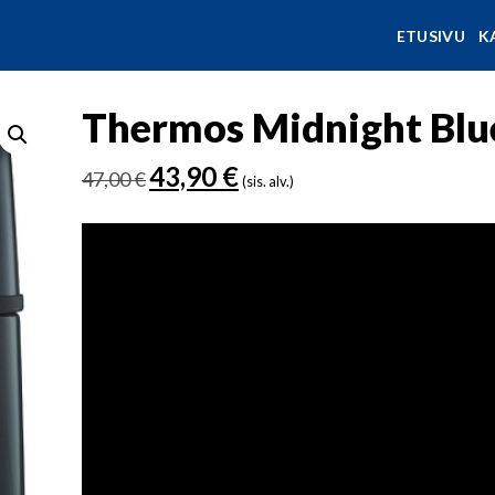
ETUSIVU
K
Thermos Midnight Blue
Alkuperäinen
Nykyinen
43,90
€
47,00
€
(sis. alv.)
hinta
hinta
oli:
on:
47,00 €.
43,90 €.