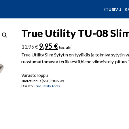
ETUSIVU
K
True Utility TU-08 Sli
Alkuperäinen
Nykyinen
9,95
€
11,95
€
(sis. alv.)
hinta
hinta
True Utility Slim Sytytin on tyylikäs ja toimiva sytyti
oli:
on:
ruostumattomasta teräksestä,hieno viimeistely. pituus
11,95 €.
9,95 €.
Varasto loppu
Tuotetunnus (SKU):
102635
Osasto:
True Utility Tools