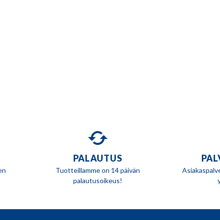
PALAUTUS
PAL
en
Tuotteillamme on 14 päivän
Asiakaspalv
palautusoikeus!