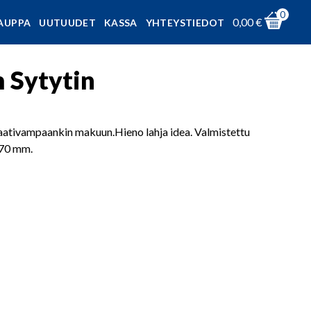
0
0,00
€
AUPPA
UUTUUDET
KASSA
YHTEYSTIEDOT
m Sytytin
n vaativampaankin makuun.Hieno lahja idea. Valmistettu
 70 mm.