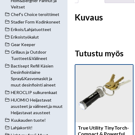
Hom&Bergner Pannut ja
Veitset
Chef's Choice teroittimet
Kuvaus
Stadler Form Kodinkoneet
Erikois/Lahjatuotteet
Erikoistyökalut
Gear Keeper
Tutustu myös
Grillaus ja Outdoor
Tuotteet&Välineet
Bactisept Refill Käsien
Desinfiointiaine
Spray&Kasvomaskit ja
muut desinfiointi aineet
HEROCLIP sulkurenkaat
HUOMIO Heijastavat
asusteet ja välineet,ja muut
Heijastavat asusteet
Kuukauden tuote!
True Utility TinyTorch-
Lahjakortit!
Compact & Powerful