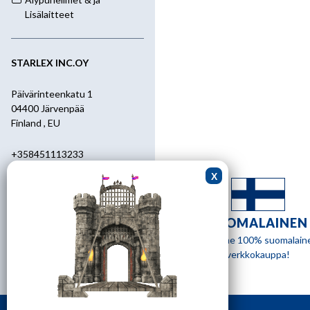
Lisälaitteet
STARLEX INC.OY
Päivärinteenkatu 1
04400 Järvenpää
Finland , EU
+358451113233
+358400455392
starlex@kolumbus.fi
SUOMALAINEN
Asiakaspalvelu
Olemme 100% suomalain
verkkokauppa!
0451113233
ark.klo 08.30-17.00