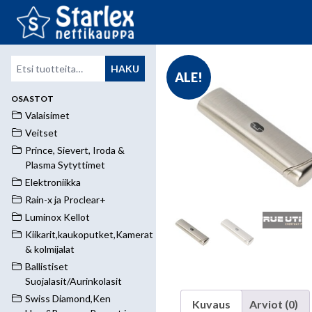
Etsi:
HAKU
ALE!
OSASTOT
Valaisimet
Veitset
Prince, Sievert, Iroda &
Plasma Sytyttimet
Elektroniikka
Rain-x ja Proclear+
Luminox Kellot
Kiikarit,kaukoputket,Kamerat
& kolmijalat
Ballistiset
Suojalasit/Aurinkolasit
Swiss Diamond,Ken
Kuvaus
Arviot (0)