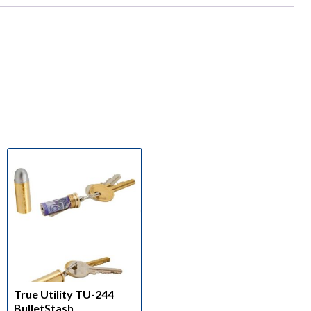
True Utility TU-244
BulletStash