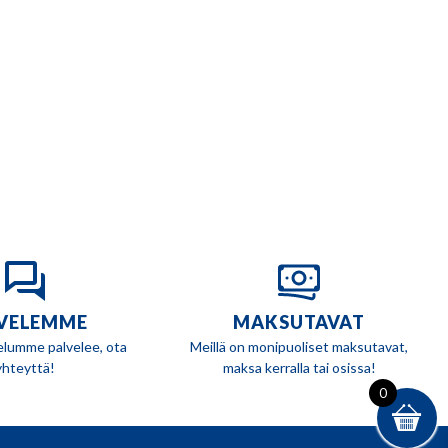
VELEMME
MAKSUTAVAT
elumme palvelee, ota
Meillä on monipuoliset maksutavat,
yhteyttä!
maksa kerralla tai osissa!
0