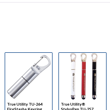
True Utility TU-264
True Utility®
FireStash+ Keyring
StylusPen TU-257