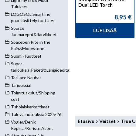
Light my fire& Muut
Dual LED Torch
Tulukset
LOGOSOL Smartline
8,95
€
puunkäsittely tuotteet
Source
LUE LISÄÄ
Juomareput&Tarvikkeet
Spacepen,Rite in the
Rain&Modestone
Suomi-Tuotteet
Super
tarjouksia!Paketit!Lahjaideoita!
TacLace Nauhat
Tarjouksia!
Toimituskulut/Shipping
cost
Tuholaiskarkottimet
Tulevia uutuuksia 2025-26!
Etusivu
Veitset
True Ut
Vogler/Denix
Replica/Koriste Aseet
Älypuhelimet & ja