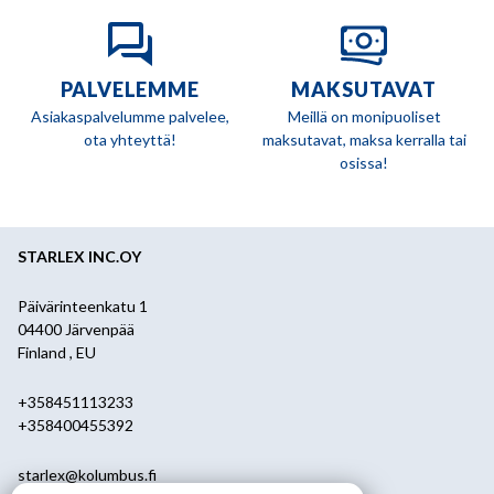
PALVELEMME
MAKSUTAVAT
Asiakaspalvelumme palvelee,
Meillä on monipuoliset
ota yhteyttä!
maksutavat, maksa kerralla tai
osissa!
STARLEX INC.OY
Päivärinteenkatu 1
04400 Järvenpää
Finland , EU
+358451113233
+358400455392
starlex@kolumbus.fi