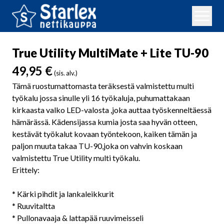
True Utility MultiMate + Lite TU-90
49,95
€
(sis. alv.)
Tämä ruostumattomasta teräksestä valmistettu multi
työkalu jossa sinulle yli 16 työkaluja, puhumattakaan
kirkaasta valko LED-valosta ,joka auttaa työskenneltäessä
hämärässä. Kädensijassa kumia josta saa hyvän otteen,
kestävät työkalut kovaan työntekoon, kaiken tämän ja
paljon muuta takaa TU-90,joka on vahvin koskaan
valmistettu True Utility multi työkalu.
Erittely:
* Kärki pihdit ja lankaleikkurit
* Ruuvitaltta
* Pullonavaaja & lattapää ruuvimeisseli