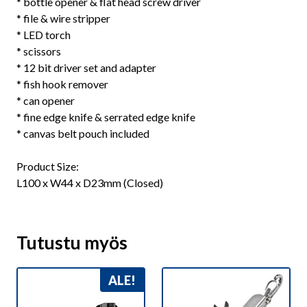
* bottle opener & flat head screw driver
* file & wire stripper
* LED torch
* scissors
* 12 bit driver set and adapter
* fish hook remover
* can opener
* fine edge knife & serrated edge knife
* canvas belt pouch included
Product Size:
L100 x W44 x D23mm (Closed)
Tutustu myös
ALE!