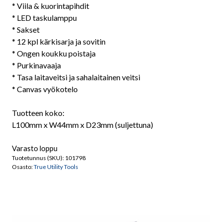
* Viila & kuorintapihdit
* LED taskulamppu
* Sakset
* 12 kpl kärkisarja ja sovitin
* Ongen koukku poistaja
* Purkinavaaja
* Tasa laitaveitsi ja sahalaitainen veitsi
* Canvas vyökotelo
Tuotteen koko:
L100mm x W44mm x D23mm (suljettuna)
Varasto loppu
Tuotetunnus (SKU):
101798
Osasto:
True Utility Tools