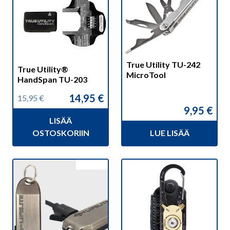
True Utility TU-242
True Utility®
MicroTool
HandSpan TU-203
14,95
€
15,95
€
Alkuperäinen
Nykyinen
9,95
€
hinta
hinta
LISÄÄ
oli:
on:
15,95 €.
14,95 €.
OSTOSKORIIN
LUE LISÄÄ