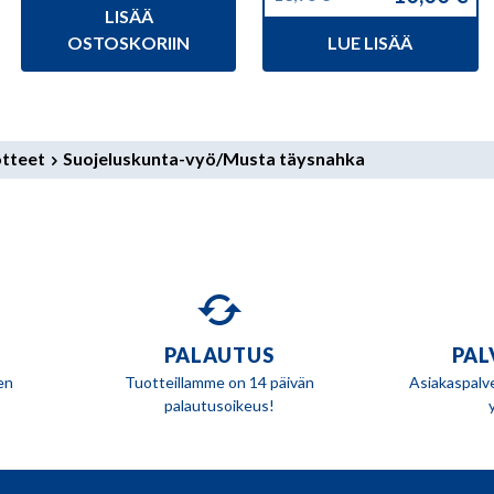
Alkuperäinen
Nykyinen
LISÄÄ
oli:
on:
hinta
hinta
199,90 €.
179,90 €.
OSTOSKORIIN
LUE LISÄÄ
oli:
on:
13,90 €.
10,00 €.
otteet
Suojeluskunta-vyö/Musta täysnahka
PALAUTUS
PAL
en
Tuotteillamme on 14 päivän
Asiakaspalv
palautusoikeus!