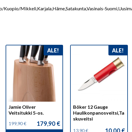
/Kuopio/Mikkeli,Karjala,Häme,Satakunta,Vasinais-Suomi,Uusima
ALE!
ALE!
Jamie Oliver
Böker 12 Gauge
Veitsitukki 5-os.
Haulikonpanosveitsi,Ta
skuveitsi
179,90
€
199,90
€
Alkuperäinen
Nykyinen
10,00
€
13,90
€
hinta
hinta