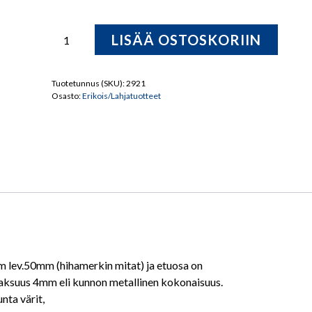
Suojeluskunta-
LISÄÄ OSTOSKORIIN
vyö/Musta
täysnahka
määrä
Tuotetunnus (SKU):
2921
Osasto:
Erikois/Lahjatuotteet
mm lev.50mm (hihamerkin mitat) ja etuosa on
 paksuus 4mm eli kunnon metallinen kokonaisuus.
ta värit,