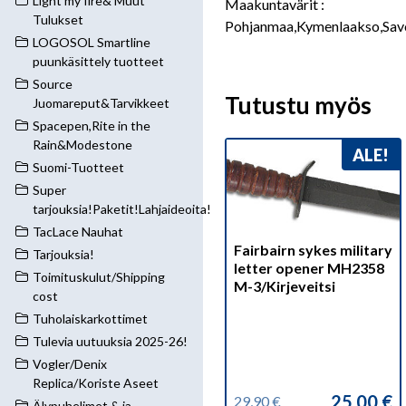
Light my fire& Muut
Maakuntavärit :
Tulukset
Pohjanmaa,Kymenlaakso,Savo
LOGOSOL Smartline
puunkäsittely tuotteet
Source
Tutustu myös
Juomareput&Tarvikkeet
Spacepen,Rite in the
Rain&Modestone
ALE!
Suomi-Tuotteet
Super
tarjouksia!Paketit!Lahjaideoita!
TacLace Nauhat
Fairbairn sykes military
Tarjouksia!
letter opener MH2358
Toimituskulut/Shipping
M-3/Kirjeveitsi
cost
Tuholaiskarkottimet
Tulevia uutuuksia 2025-26!
Vogler/Denix
Replica/Koriste Aseet
25,00
€
29,90
€
Älypuhelimet & ja