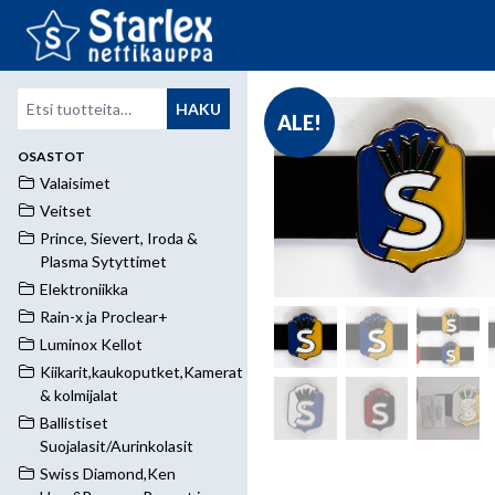
Etsi:
HAKU
ALE!
OSASTOT
Valaisimet
Veitset
Prince, Sievert, Iroda &
Plasma Sytyttimet
Elektroniikka
Rain-x ja Proclear+
Luminox Kellot
Kiikarit,kaukoputket,Kamerat
& kolmijalat
Ballistiset
Suojalasit/Aurinkolasit
Swiss Diamond,Ken