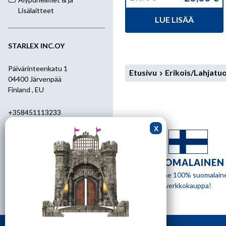
Alkuperäinen
Nykyinen
hinta
hinta
Lisälaitteet
LUE LISÄÄ
oli:
on:
29,90 €.
25,00 €.
STARLEX INC.OY
Päivärinteenkatu 1
Etusivu
Erikois/Lahjatu
04400 Järvenpää
Finland , EU
+358451113233
+358400455392
starlex@kolumbus.fi
SUOMALAINEN
Asiakaspalvelu
Olemme 100% suomalain
verkkokauppa!
0451113233
ark.klo 08.30-17.00