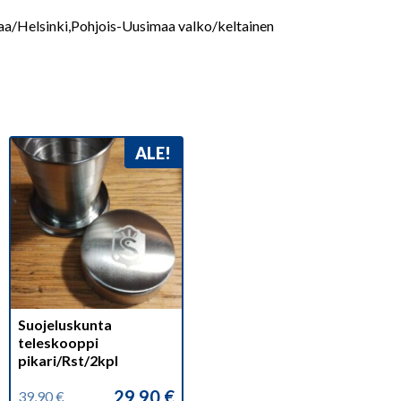
a/Helsinki,Pohjois-Uusimaa valko/keltainen
ALE!
Suojeluskunta
teleskooppi
pikari/Rst/2kpl
29,90
€
39,90
€