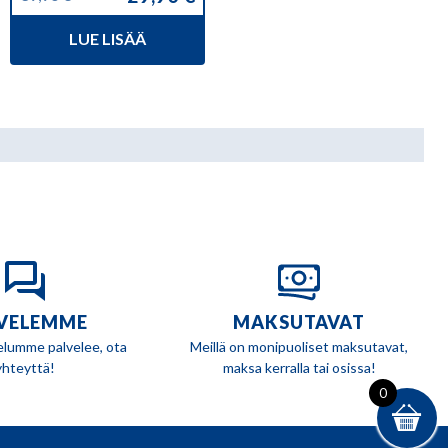
Alkuperäinen
Nykyinen
hinta
hinta
LUE LISÄÄ
oli:
on:
39,90 €.
29,90 €.
VELEMME
MAKSUTAVAT
elumme palvelee, ota
Meillä on monipuoliset maksutavat,
yhteyttä!
maksa kerralla tai osissa!
0