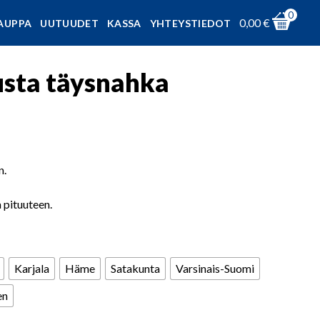
0
0,00
€
AUPPA
UUTUUDET
KASSA
YHTEYSTIEDOT
sta täysnahka
n.
pituuteen.
Karjala
Häme
Satakunta
Varsinais-Suomi
en