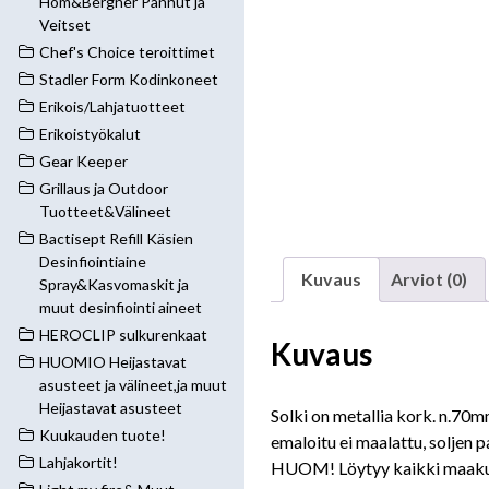
Hom&Bergner Pannut ja
Veitset
Chef's Choice teroittimet
Stadler Form Kodinkoneet
Erikois/Lahjatuotteet
Erikoistyökalut
Gear Keeper
Grillaus ja Outdoor
Tuotteet&Välineet
Bactisept Refill Käsien
Desinfiointiaine
Kuvaus
Arviot (0)
Spray&Kasvomaskit ja
muut desinfiointi aineet
HEROCLIP sulkurenkaat
Kuvaus
HUOMIO Heijastavat
asusteet ja välineet,ja muut
Heijastavat asusteet
Solki on metallia kork. n.70
Kuukauden tuote!
emaloitu ei maalattu, soljen
Lahjakortit!
HUOM! Löytyy kaikki maakun