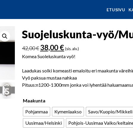
ETUSIVU
K
Suojeluskunta-vyö/Mu
Alkuperäinen
Nykyinen
38,00
€
42,00
€
(sis. alv.)
hinta
hinta
Komea Suoleluskunta vyö!
oli:
on:
42,00 €.
38,00 €.
Laadukas solki komeasti emaloitu eri maakunta väreihi
Vyö paksua mustaa nahkaa
Pituus:n1200-1300mm jonka voi lyhentää haluamaansa 
Maakunta
Pohjanmaa
Kymenlaakso
Savo/Kuopio/Mikkeli
Uusimaa/Helsinki
Pohjois-Uusimaa Valko/keltain