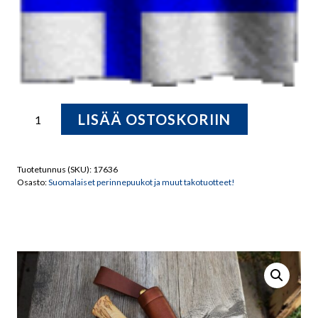
TH-
LISÄÄ OSTOSKORIIN
PUUKON
Vuolupuukko
määrä
Tuotetunnus (SKU):
17636
Osasto:
Suomalaiset perinnepuukot ja muut takotuotteet!