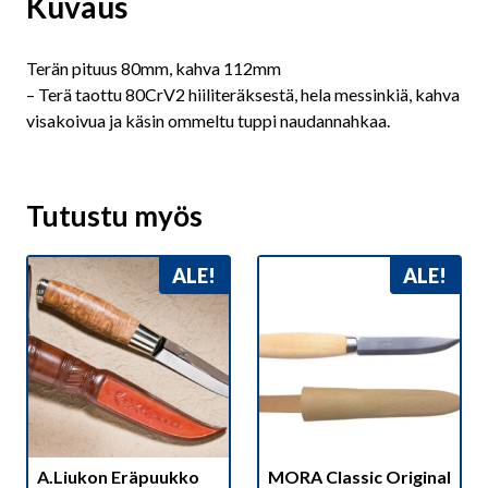
Kuvaus
Terän pituus 80mm, kahva 112mm
– Terä taottu 80CrV2 hiiliteräksestä, hela messinkiä, kahva
visakoivua ja käsin ommeltu tuppi naudannahkaa.
Tutustu myös
ALE!
ALE!
A.Liukon Eräpuukko
MORA Classic Original