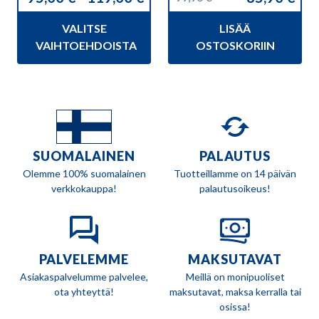
Hintaluokka:
Alkuperäinen
Nykyinen
95,00 €
hinta
hinta
VALITSE
LISÄÄ
-
oli:
on:
119,00 €
99,90 €.
85,90 €.
VAIHTOEHDOISTA
OSTOSKORIIN
SUOMALAINEN
PALAUTUS
Olemme 100% suomalainen
Tuotteillamme on 14 päivän
verkkokauppa!
palautusoikeus!
PALVELEMME
MAKSUTAVAT
Asiakaspalvelumme palvelee,
Meillä on monipuoliset
ota yhteyttä!
maksutavat, maksa kerralla tai
osissa!