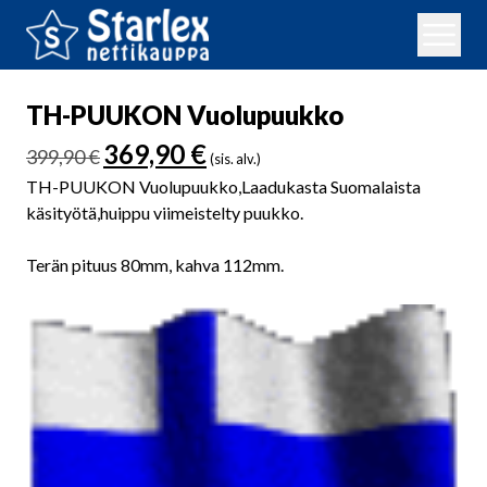
TH-PUUKON Vuolupuukko
Alkuperäinen
Nykyinen
369,90
€
399,90
€
(sis. alv.)
hinta
hinta
TH-PUUKON Vuolupuukko,Laadukasta Suomalaista
oli:
on:
käsityötä,huippu viimeistelty puukko.
399,90 €.
369,90 €.
Terän pituus 80mm, kahva 112mm.