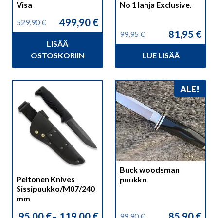
Visa
No 1 lahja Exclusive.
499,90
€
529,90
€
Alkuperäinen
Nykyinen
81,95
€
99,95
€
hinta
hinta
Alkuperäinen
Nykyinen
LISÄÄ
oli:
on:
hinta
hinta
529,90 €.
499,90 €.
OSTOSKORIIN
LUE LISÄÄ
oli:
on:
99,95 €.
81,95 €.
Tällä
ALE!
tuotteella
on
useampi
muunnelma.
Voit
tehdä
valinnat
Buck woodsman
Peltonen Knives
tuotteen
puukko
Sissipuukko/M07/240
sivulla.
mm
95,00
€
–
119,00
€
85,90
€
99,90
€