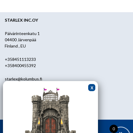
STARLEX INC.OY
Päivärinteenkatu 1
04400 Järvenpää
Finland , EU
+358451113233
+358400455392
starlex@kolumbus.fi
Asiakaspalvelu
0451113233
ark.klo 08.30-17.00
0