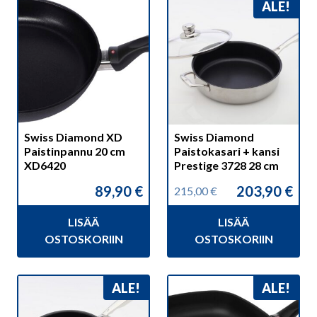
ALE!
Swiss Diamond XD
Swiss Diamond
Paistinpannu 20 cm
Paistokasari + kansi
XD6420
Prestige 3728 28 cm
89,90
€
203,90
€
215,00
€
Alkuperäinen
Nykyinen
hinta
hinta
LISÄÄ
LISÄÄ
oli:
on:
215,00 €.
203,90 €.
OSTOSKORIIN
OSTOSKORIIN
ALE!
ALE!