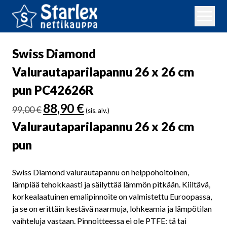
Swiss Diamond
Valurautaparilapannu 26 x 26 cm
pun PC42626R
Alkuperäinen
Nykyinen
88,90
€
99,00
€
(sis. alv.)
hinta
hinta
Valurautaparilapannu 26 x 26 cm
oli:
on:
99,00 €.
88,90 €.
pun
Swiss Diamond valurautapannu on helppohoitoinen,
lämpiää tehokkaasti ja säilyttää lämmön pitkään. Kiiltävä,
korkealaatuinen emalipinnoite on valmistettu Euroopassa,
ja se on erittäin kestävä naarmuja, lohkeamia ja lämpötilan
vaihteluja vastaan. Pinnoitteessa ei ole PTFE: tä tai