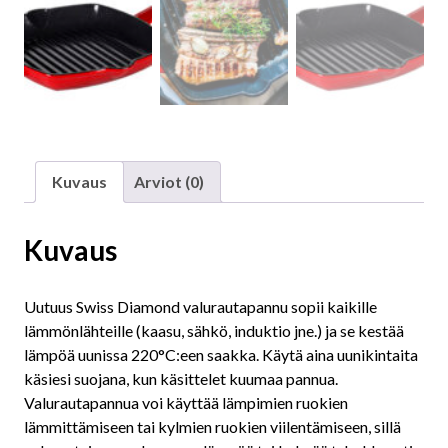
Kuvaus
Arviot (0)
Kuvaus
Uutuus Swiss Diamond valurautapannu sopii kaikille
lämmönlähteille (kaasu, sähkö, induktio jne.) ja se kestää
lämpöä uunissa 220°C:een saakka. Käytä aina uunikintaita
käsiesi suojana, kun käsittelet kuumaa pannua.
Valurautapannua voi käyttää lämpimien ruokien
lämmittämiseen tai kylmien ruokien viilentämiseen, sillä