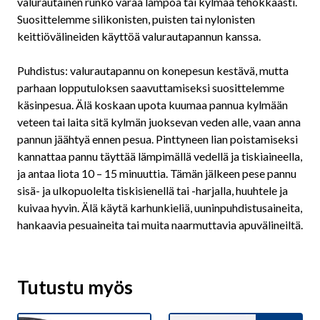
valurautainen runko varaa lämpöä tai kylmää tehokkaasti.
Suosittelemme silikonisten, puisten tai nylonisten
keittiövälineiden käyttöä valurautapannun kanssa.
Puhdistus: valurautapannu on konepesun kestävä, mutta
parhaan lopputuloksen saavuttamiseksi suosittelemme
käsinpesua. Älä koskaan upota kuumaa pannua kylmään
veteen tai laita sitä kylmän juoksevan veden alle, vaan anna
pannun jäähtyä ennen pesua. Pinttyneen lian poistamiseksi
kannattaa pannu täyttää lämpimällä vedellä ja tiskiaineella,
ja antaa liota 10 – 15 minuuttia. Tämän jälkeen pese pannu
sisä- ja ulkopuolelta tiskisienellä tai -harjalla, huuhtele ja
kuivaa hyvin. Älä käytä karhunkieliä, uuninpuhdistusaineita,
hankaavia pesuaineita tai muita naarmuttavia apuvälineiltä.
Tutustu myös