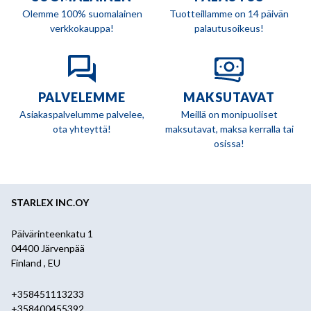
Olemme 100% suomalainen
Tuotteillamme on 14 päivän
verkkokauppa!
palautusoikeus!
PALVELEMME
MAKSUTAVAT
Asiakaspalvelumme palvelee,
Meillä on monipuoliset
ota yhteyttä!
maksutavat, maksa kerralla tai
osissa!
STARLEX INC.OY
Päivärinteenkatu 1
04400 Järvenpää
Finland , EU
+358451113233
+358400455392