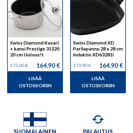
Swiss Diamond Kasari
Swiss Diamond XD
+ kansi Prestige 31220
Parilapannu 28 x 28 cm
20 cm Uutuus!t
induktio XD63281I
164,90
€
164,90
€
175,00
€
179,90
€
Alkuperäinen
Nykyinen
Alkuperäinen
Nykyinen
hinta
hinta
hinta
hinta
LISÄÄ
LISÄÄ
oli:
on:
oli:
on:
175,00 €.
164,90 €.
179,90 €.
164,90 €.
OSTOSKORIIN
OSTOSKORIIN
SUOMALAINEN
PALAUTUS