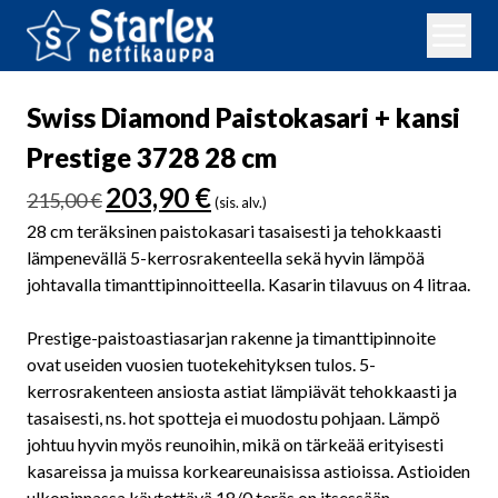
Swiss Diamond Paistokasari + kansi
Prestige 3728 28 cm
Alkuperäinen
Nykyinen
203,90
€
215,00
€
(sis. alv.)
hinta
hinta
28 cm teräksinen paistokasari tasaisesti ja tehokkaasti
oli:
on:
lämpenevällä 5-kerrosrakenteella sekä hyvin lämpöä
215,00 €.
203,90 €.
johtavalla timanttipinnoitteella. Kasarin tilavuus on 4 litraa.
Prestige-paistoastiasarjan rakenne ja timanttipinnoite
ovat useiden vuosien tuotekehityksen tulos. 5-
kerrosrakenteen ansiosta astiat lämpiävät tehokkaasti ja
tasaisesti, ns. hot spotteja ei muodostu pohjaan. Lämpö
johtuu hyvin myös reunoihin, mikä on tärkeää erityisesti
kasareissa ja muissa korkeareunaisissa astioissa. Astioiden
ulkopinnassa käytettävä 18/0 teräs on itsessään