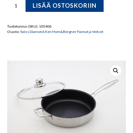
Swiss
LISÄÄ OSTOSKORIIN
Diamond
Paistokasari
+
Tuotetunnus (SKU):
105406
kansi
Osasto:
Swiss Diamond,Ken Hom&Bergner Pannut ja Veitset
Prestige
3728
28
cm
määrä