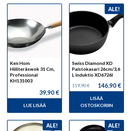
ALE!
Ken Hom
Swiss Diamond XD
Hiiliteräswok 31 Cm,
Paistokasari 26cm/3,6
Professional
L induktio XD6726I
KH131003
146,90
€
159,90
€
Alkuperäinen
Nykyinen
39,90
€
hinta
hinta
LISÄÄ
oli:
on:
159,90 €.
146,90 €.
LUE LISÄÄ
OSTOSKORIIN
ALE!
ALE!