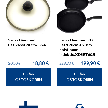
Swiss Diamond
Swiss Diamond XD
Lasikansi 24 cm/C-24
Setti 20cm + 28cm
paistipannu
induktio.XDSET608I
18,80
€
199,90
€
20,50
€
228,90
€
Alkuperäinen
Nykyinen
Alkuperäinen
Nykyinen
hinta
hinta
hinta
hinta
LISÄÄ
LISÄÄ
oli:
on:
oli:
on:
20,50 €.
18,80 €.
228,90 €.
199,90 €.
OSTOSKORIIN
OSTOSKORIIN