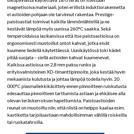
magnetisoiva materiaali, joten erillistä induktiorakennetta
ei astioiden pohjaan ole tarvinnut rakentaa. Prestige-
paistoastiat toimivat kaikilla lämmönlähteillä ja ne
kestävät lämpöä myös uunissa 260°C saakka. Sekä
temperoiduissa lasikansissa että itse paistoastioissa on
ergonomisesti muotoillut ontot kahvat, jotka eivät
kuumene liedellä käytettäessä. Uunikäytössä toki kädet
pitää suojata – siellä astioiden kahvat kuumenevat.
Kaikissa astioissa on 2,8 mm paksu runko ja
erityisvalmisteinen XD-timanttipinnoite, joka kestää hyvin
mekaanista kulutusta ja johtaa lämpöä todella hyvin. 20
000°C plasmaliekkikäsittely ennen pinnoitteen ruiskutusta
edesauttaa pinnoitteen tarttumista astiaan ja ehkäisee alla
olevan teräskerroksen hapettumista. Paistoastioiden
reunat on muotoiltu niin, että niistä on helppo kaataa esim.
kastiketta tarjoiluastiaan mahdollisimman vähillä roiskeilla
tai ruokatahroilla.