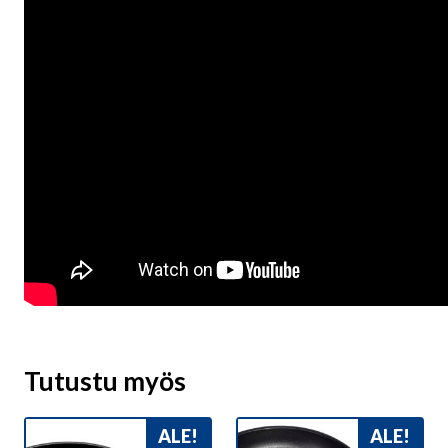
Tutustu myös
ALE!
ALE!