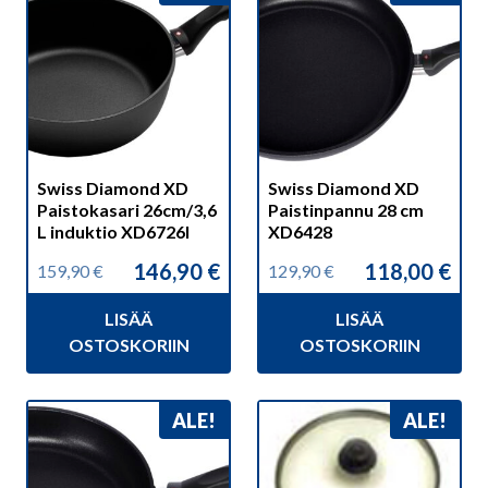
Swiss Diamond XD
Swiss Diamond XD
Paistokasari 26cm/3,6
Paistinpannu 28 cm
L induktio XD6726I
XD6428
146,90
€
118,00
€
159,90
€
129,90
€
Alkuperäinen
Nykyinen
Alkuperäinen
Nykyinen
hinta
hinta
hinta
hinta
LISÄÄ
LISÄÄ
oli:
on:
oli:
on:
159,90 €.
146,90 €.
129,90 €.
118,00 €.
OSTOSKORIIN
OSTOSKORIIN
ALE!
ALE!