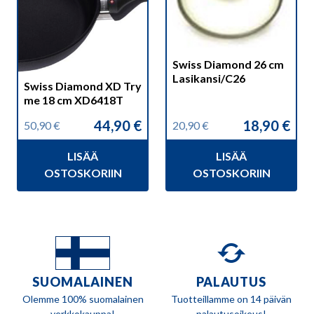
Swiss Diamond 26 cm
Lasikansi/C26
Swiss Diamond XD Try
me 18 cm XD6418T
44,90
€
18,90
€
50,90
€
20,90
€
Alkuperäinen
Nykyinen
Alkuperäinen
Nykyinen
hinta
hinta
hinta
hinta
LISÄÄ
LISÄÄ
oli:
on:
oli:
on:
50,90 €.
44,90 €.
20,90 €.
18,90 €.
OSTOSKORIIN
OSTOSKORIIN
SUOMALAINEN
PALAUTUS
Olemme 100% suomalainen
Tuotteillamme on 14 päivän
verkkokauppa!
palautusoikeus!