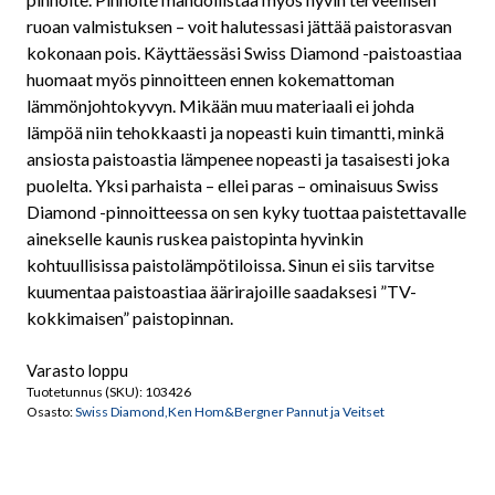
ruoan valmistuksen – voit halutessasi jättää paistorasvan
kokonaan pois. Käyttäessäsi Swiss Diamond -paistoastiaa
huomaat myös pinnoitteen ennen kokemattoman
lämmönjohtokyvyn. Mikään muu materiaali ei johda
lämpöä niin tehokkaasti ja nopeasti kuin timantti, minkä
ansiosta paistoastia lämpenee nopeasti ja tasaisesti joka
puolelta. Yksi parhaista – ellei paras – ominaisuus Swiss
Diamond -pinnoitteessa on sen kyky tuottaa paistettavalle
ainekselle kaunis ruskea paistopinta hyvinkin
kohtuullisissa paistolämpötiloissa. Sinun ei siis tarvitse
kuumentaa paistoastiaa äärirajoille saadaksesi ”TV-
kokkimaisen” paistopinnan.
Varasto loppu
Tuotetunnus (SKU):
103426
Osasto:
Swiss Diamond,Ken Hom&Bergner Pannut ja Veitset