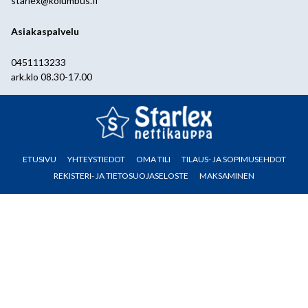
starlex@kolumbus.fi
Asiakaspalvelu
0451113233
ark.klo 08.30-17.00
ETUSIVU
YHTEYSTIEDOT
OMA TILI
TILAUS- JA SOPIMUSEHDOT
REKISTERI- JA TIETOSUOJASELOSTE
MAKSAMINEN