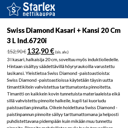
Swiss Diamond Kasari + Kansi 20 Cm
3 L Ind.6720i
Alkuperäinen
Nykyinen
132,90
€
152,90
€
(sis. alv.)
hinta
hinta
3 l kasari, halkaisija 20 cm, soveltuu myös induktioliedelle.
oli:
on:
Hintaan sisältyy säädettävillä höyryraukoilla varustettu
152,90 €.
132,90 €.
lasikansi. Yleistietoa Swiss Diamond -paistoastioista:
Swiss Diamond -paistoastioissa käytetään täysin uutta
timanttikitein vahvistettua tarttumatonta pinnoitetta.
Timantti on kaikkein kovin tunnetuista materiaaleista eikä
sillä vahvistettu pinnoite halkeile, kupli tai kuoriudu
paistoastian pinnalta. Oikein hoidettuna Swiss Diamond -
paistinpannun pinnoite säilyy tarttumattomana ja helposti
puhdistettavana pidempään kuin mikään muu tunnettu
pinnoite. Pinnoite mahdollistaa myös hyvin terveellisen