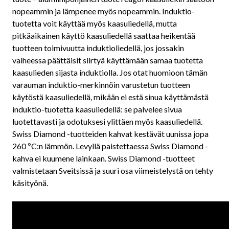
nopeammin ja lämpenee myös nopeammin. Induktio-
tuotetta voit käyttää myös kaasuliedellä, mutta
pitkäaikainen käyttö kaasuliedellä saattaa heikentää
tuotteen toimivuutta induktioliedellä, jos jossakin
vaiheessa päättäisit siirtyä käyttämään samaa tuotetta
kaasulieden sijasta induktiolla. Jos otat huomioon tämän
varauman induktio-merkinnöin varustetun tuotteen
käytöstä kaasuliedellä, mikään ei estä sinua käyttämästä
induktio-tuotetta kaasuliedellä: se palvelee sivua
luotettavasti ja odotuksesi ylittäen myös kaasuliedellä.
Swiss Diamond -tuotteiden kahvat kestävät uunissa jopa
260 ºC:n lämmön. Levyllä paistettaessa Swiss Diamond -
kahva ei kuumene lainkaan. Swiss Diamond -tuotteet
valmistetaan Sveitsissä ja suuri osa viimeistelystä on tehty
käsityönä.