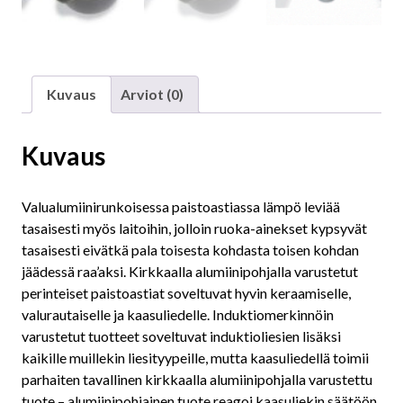
Kuvaus
Arviot (0)
Kuvaus
Valualumiinirunkoisessa paistoastiassa lämpö leviää
tasaisesti myös laitoihin, jolloin ruoka-ainekset kypsyvät
tasaisesti eivätkä pala toisesta kohdasta toisen kohdan
jäädessä raa’aksi. Kirkkaalla alumiinipohjalla varustetut
perinteiset paistoastiat soveltuvat hyvin keraamiselle,
valurautaiselle ja kaasuliedelle. Induktiomerkinnöin
varustetut tuotteet soveltuvat induktioliesien lisäksi
kaikille muillekin liesityypeille, mutta kaasuliedellä toimii
parhaiten tavallinen kirkkaalla alumiinipohjalla varustettu
tuote – alumiinipohjainen tuote reagoi kaasuliekin säätöön