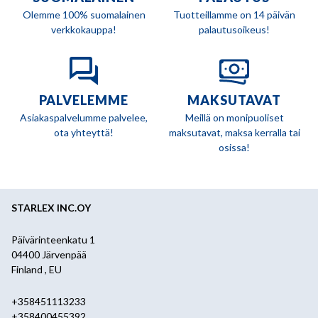
Olemme 100% suomalainen
Tuotteillamme on 14 päivän
verkkokauppa!
palautusoikeus!
PALVELEMME
MAKSUTAVAT
Asiakaspalvelumme palvelee,
Meillä on monipuoliset
ota yhteyttä!
maksutavat, maksa kerralla tai
osissa!
STARLEX INC.OY
Päivärinteenkatu 1
04400 Järvenpää
Finland , EU
+358451113233
+358400455392