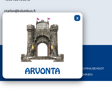
starlex@kolumbus.fi
Asiakaspalvelu
0451113233
ark.klo 08.30-17.00
ETUSIVU
YHTEYSTIEDOT
OMA TILI
TILAUS- JA SOPIMUSEHDOT
REKISTERI- JA TIETOSUOJASELOSTE
MAKSAMINEN