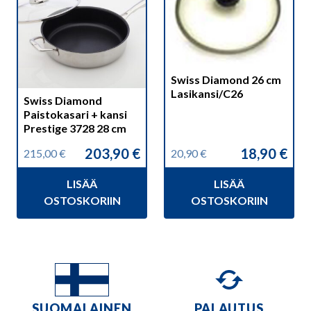
Swiss Diamond 26 cm
Lasikansi/C26
Swiss Diamond
Paistokasari + kansi
Prestige 3728 28 cm
203,90
€
18,90
€
215,00
€
20,90
€
Alkuperäinen
Nykyinen
Alkuperäinen
Nykyinen
hinta
hinta
hinta
hinta
LISÄÄ
LISÄÄ
oli:
on:
oli:
on:
215,00 €.
203,90 €.
20,90 €.
18,90 €.
OSTOSKORIIN
OSTOSKORIIN
SUOMALAINEN
PALAUTUS