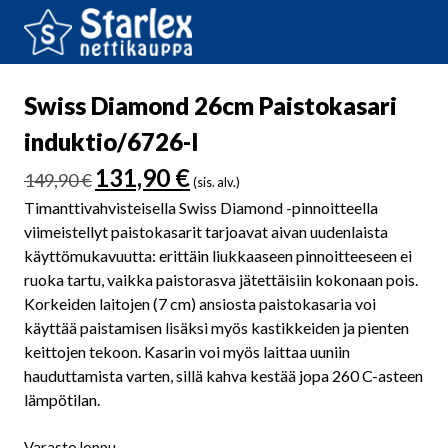
Swiss Diamond 26cm Paistokasari
induktio/6726-I
Alkuperäinen
Nykyinen
131,90
€
149,90
€
(sis. alv.)
hinta
hinta
Timanttivahvisteisella Swiss Diamond -pinnoitteella
oli:
on:
viimeistellyt paistokasarit tarjoavat aivan uudenlaista
149,90 €.
131,90 €.
käyttömukavuutta: erittäin liukkaaseen pinnoitteeseen ei
ruoka tartu, vaikka paistorasva jätettäisiin kokonaan pois.
Korkeiden laitojen (7 cm) ansiosta paistokasaria voi
käyttää paistamisen lisäksi myös kastikkeiden ja pienten
keittojen tekoon. Kasarin voi myös laittaa uuniin
hauduttamista varten, sillä kahva kestää jopa 260 C-asteen
lämpötilan.
Varasto loppu