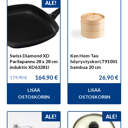
ALE!
Swiss Diamond XD
Ken Hom Tao
Parilapannu 28 x 28 cm
höyrystyskori,T91001
induktio XD63281I
bambua 20 cm
164,90
€
26,90
€
179,90
€
Alkuperäinen
Nykyinen
hinta
hinta
LISÄÄ
LISÄÄ
oli:
on:
179,90 €.
164,90 €.
OSTOSKORIIN
OSTOSKORIIN
ALE!
ALE!