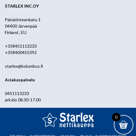
STARLEX INC.OY
Päivärinteenkatu 1
04400 Järvenpää
Finland , EU
+358451113233
+358400455392
starlex@kolumbus.fi
Asiakaspalvelu
0451113233
ark.klo 08.30-17.00
0