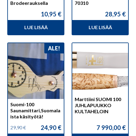
Brodeerauksella
70310
10,95
€
28,95
€
LUE LISÄÄ
LUE LISÄÄ
ALE!
Marttiini SUOMI 100
Suomi-100
JUHLAPUUKKO
Saunamittari,Suomala
KULTAHELOIN
ista käsityötä!
24,90
€
7 990,00
€
29,90
€
Alkuperäinen
Nykyinen