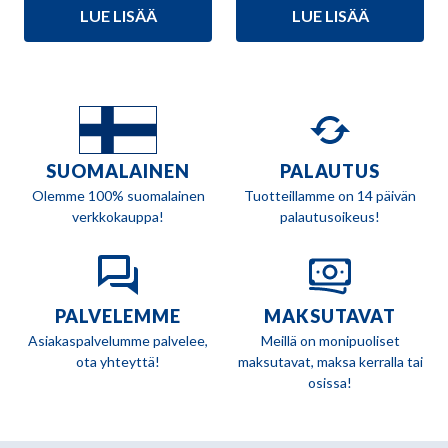
hinta
hinta
LUE LISÄÄ
LUE LISÄÄ
oli:
on:
29,90 €.
24,90 €.
SUOMALAINEN
PALAUTUS
Olemme 100% suomalainen
Tuotteillamme on 14 päivän
verkkokauppa!
palautusoikeus!
PALVELEMME
MAKSUTAVAT
Asiakaspalvelumme palvelee,
Meillä on monipuoliset
ota yhteyttä!
maksutavat, maksa kerralla tai
osissa!