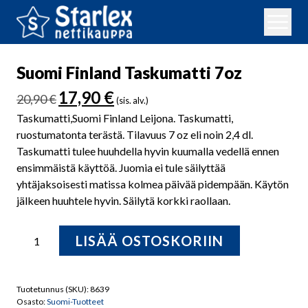
Suomi Finland Taskumatti 7oz
Alkuperäinen
Nykyinen
17,90
€
20,90
€
(sis. alv.)
hinta
hinta
Taskumatti,Suomi Finland Leijona. Taskumatti,
oli:
on:
ruostumatonta terästä. Tilavuus 7 oz eli noin 2,4 dl.
20,90 €.
17,90 €.
Taskumatti tulee huuhdella hyvin kuumalla vedellä ennen
ensimmäistä käyttöä. Juomia ei tule säilyttää
yhtäjaksoisesti matissa kolmea päivää pidempään. Käytön
jälkeen huuhtele hyvin. Säilytä korkki raollaan.
Suomi
LISÄÄ OSTOSKORIIN
Finland
Taskumatti
7oz
Tuotetunnus (SKU):
8639
määrä
Osasto:
Suomi-Tuotteet