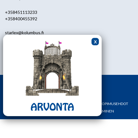
+358451113233
+358400455392
starlex@kolumbus.fi
Asiakaspalvelu
0451113233
ark.klo 08.30-17.00
ETUSIVU
YHTEYSTIEDOT
OMA TILI
TILAUS- JA SOPIMUSEHDOT
REKISTERI- JA TIETOSUOJASELOSTE
MAKSAMINEN