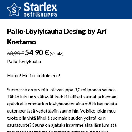
Pallo-Löylykauha Desing by Ari
Kostamo
Alkuperäinen
Nykyinen
54,90
€
68,90
€
(sis. alv.)
hinta
hinta
Pallo-löylykauha
oli:
on:
68,90 €.
54,90 €.
Huom! Heti toimitukseen!
Suomessa on arvioitu olevan jopa 3,2 miljoonaa saunaa.
Tähän lukuun sisältyvät kaikki lailliset saunat ja hieman
epävirallisemmatkin löylyhuoneet aina mökkisaunoista
auton perässä vedettäviin saunoihin. Voisiko jokin muu
tuote olla yhtä lähellä suomalaisuuden ydintä kuin
saunatuote? Sauna on ajatuksissamme aina läsnä, mistä
todisteena toimii myös tämän tuotteen syntytarina.