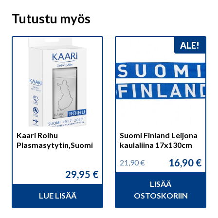
Tutustu myös
ALE!
Kaari Roihu
Suomi Finland Leijona
Plasmasytytin,Suomi
kaulaliina 17x130cm
16,90
€
21,90
€
Alkuperäinen
Nykyinen
29,95
€
hinta
hinta
LISÄÄ
oli:
on:
21,90 €.
16,90 €.
LUE LISÄÄ
OSTOSKORIIN