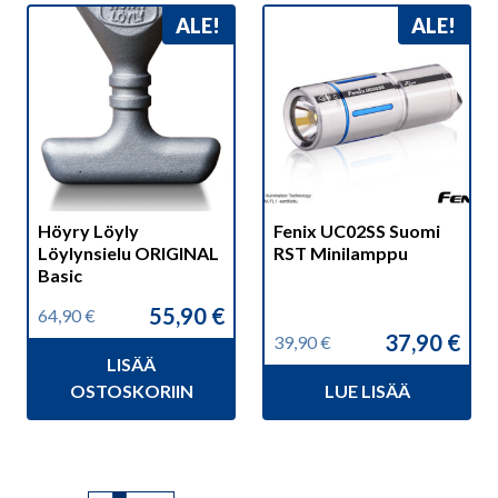
ALE!
ALE!
Höyry Löyly
Fenix UC02SS Suomi
Löylynsielu ORIGINAL
RST Minilamppu
Basic
55,90
€
64,90
€
Alkuperäinen
Nykyinen
37,90
€
39,90
€
hinta
hinta
Alkuperäinen
Nykyinen
LISÄÄ
oli:
on:
hinta
hinta
64,90 €.
55,90 €.
OSTOSKORIIN
LUE LISÄÄ
oli:
on:
39,90 €.
37,90 €.