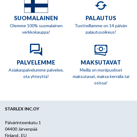
SUOMALAINEN
PALAUTUS
Olemme 100% suomalainen
Tuotteillamme on 14 päivän
verkkokauppa!
palautusoikeus!
PALVELEMME
MAKSUTAVAT
Asiakaspalvelumme palvelee,
Meillä on monipuoliset
ota yhteyttä!
maksutavat, maksa kerralla tai
osissa!
STARLEX INC.OY
Päivärinteenkatu 1
04400 Järvenpää
Finland , EU