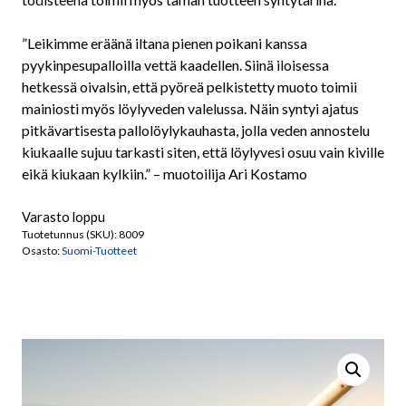
”Leikimme eräänä iltana pienen poikani kanssa
pyykinpesupalloilla vettä kaadellen. Siinä iloisessa
hetkessä oivalsin, että pyöreä pelkistetty muoto toimii
mainiosti myös löylyveden valelussa. Näin syntyi ajatus
pitkävartisesta pallolöylykauhasta, jolla veden annostelu
kiukaalle sujuu tarkasti siten, että löylyvesi osuu vain kiville
eikä kiukaan kylkiin.” – muotoilija Ari Kostamo
Varasto loppu
Tuotetunnus (SKU):
8009
Osasto:
Suomi-Tuotteet