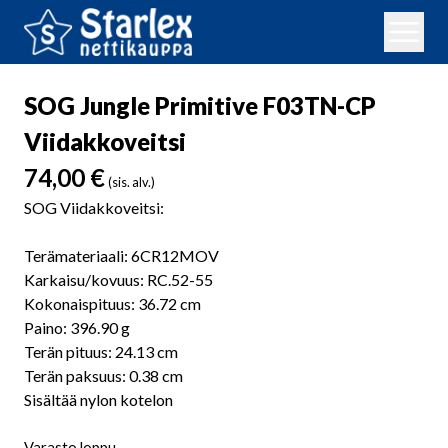
SOG Jungle Primitive F03TN-CP
Viidakkoveitsi
74,00
€
(sis. alv.)
SOG Viidakkoveitsi:
Terämateriaali: 6CR12MOV
Karkaisu/kovuus: RC.52-55
Kokonaispituus: 36.72 cm
Paino: 396.90 g
Terän pituus: 24.13 cm
Terän paksuus: 0.38 cm
Sisältää nylon kotelon
Varasto loppu