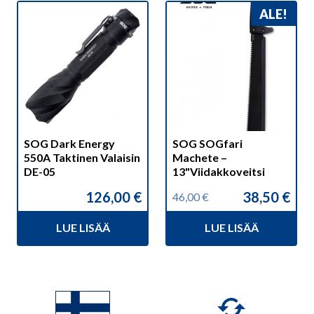
ALE!
SOG Dark Energy
SOG SOGfari
550A Taktinen Valaisin
Machete –
DE-05
13"Viidakkoveitsi
126,00
€
38,50
€
46,00
€
Alkuperäinen
Nykyinen
hinta
hinta
LUE LISÄÄ
LUE LISÄÄ
oli:
on:
46,00 €.
38,50 €.