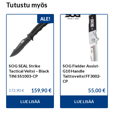
Tutustu myös
ALE!
SOG SEAL Strike
SOG Fielder Assist-
Tactical Veitsi – Black
G10 Handle
TiNi SS1003-CP
Taittoveitsi FF3002-
CP
159,90
€
55,00
€
172,90
€
Alkuperäinen
Nykyinen
hinta
hinta
LUE LISÄÄ
LUE LISÄÄ
oli:
on:
172,90 €.
159,90 €.