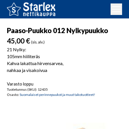
Paaso-Puukko 012 Nylkypuukko
45,00
€
(sis. alv.)
21 Nylky:
105mm hiiliteräs
Kahva lakattua hirvensarvea,
nahkaa ja visakoivua
Varasto loppu
Tuotetunnus (SKU):
12435
Osasto:
Suomalaiset perinnepuukot ja muut takotuotteet!