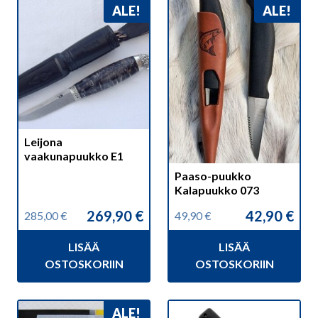
ALE!
ALE!
Leijona
vaakunapuukko E1
Paaso-puukko
Kalapuukko 073
269,90
€
42,90
€
285,00
€
49,90
€
Alkuperäinen
Nykyinen
Alkuperäinen
Nykyinen
hinta
hinta
hinta
hinta
LISÄÄ
LISÄÄ
oli:
on:
oli:
on:
285,00 €.
269,90 €.
49,90 €.
42,90 €.
OSTOSKORIIN
OSTOSKORIIN
Tällä
ALE!