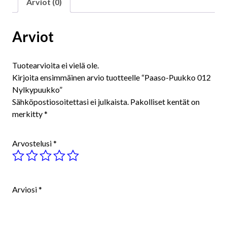
Arviot (0)
Arviot
Tuotearvioita ei vielä ole.
Kirjoita ensimmäinen arvio tuotteelle “Paaso-Puukko 012
Nylkypuukko”
Sähköpostiosoitettasi ei julkaista.
Pakolliset kentät on
merkitty
*
Arvostelusi
*
Arviosi
*