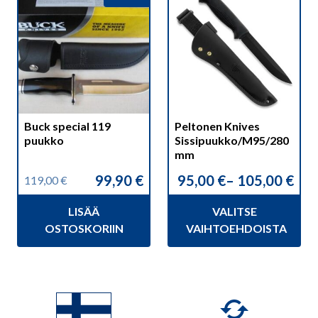
tuotteella
on
useampi
muunnelma.
Voit
tehdä
valinnat
Buck special 119
Peltonen Knives
tuotteen
puukko
Sissipuukko/M95/280
sivulla.
mm
99,90
€
95,00
€
–
105,00
€
119,00
€
Alkuperäinen
Nykyinen
Hintaluokka:
hinta
hinta
95,00 €
LISÄÄ
VALITSE
oli:
on:
-
119,00 €.
99,90 €.
105,00 €
OSTOSKORIIN
VAIHTOEHDOISTA