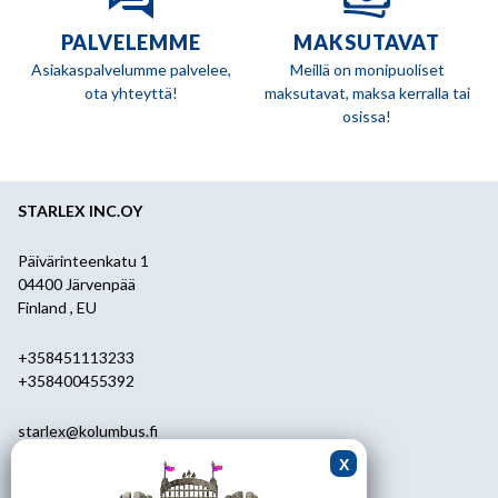
PALVELEMME
MAKSUTAVAT
Asiakaspalvelumme palvelee,
Meillä on monipuoliset
ota yhteyttä!
maksutavat, maksa kerralla tai
osissa!
STARLEX INC.OY
Päivärinteenkatu 1
04400 Järvenpää
Finland , EU
+358451113233
+358400455392
starlex@kolumbus.fi
Asiakaspalvelu