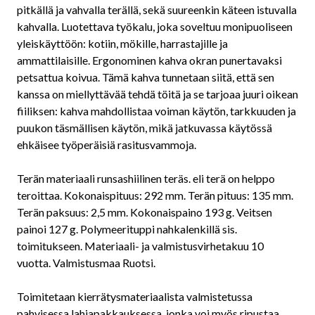
pitkällä ja vahvalla terällä, sekä suureenkin käteen istuvalla
kahvalla. Luotettava työkalu, joka soveltuu monipuoliseen
yleiskäyttöön: kotiin, mökille, harrastajille ja
ammattilaisille. Ergonominen kahva okran punertavaksi
petsattua koivua. Tämä kahva tunnetaan siitä, että sen
kanssa on miellyttävää tehdä töitä ja se tarjoaa juuri oikean
fiiliksen: kahva mahdollistaa voiman käytön, tarkkuuden ja
puukon täsmällisen käytön, mikä jatkuvassa käytössä
ehkäisee työperäisiä rasitusvammoja.
Terän materiaali runsashiilinen teräs. eli terä on helppo
teroittaa. Kokonaispituus: 292 mm. Terän pituus: 135 mm.
Terän paksuus: 2,5 mm. Kokonaispaino 193 g. Veitsen
painoi 127 g. Polymeerituppi nahkalenkillä sis.
toimitukseen. Materiaali- ja valmistusvirhetakuu 10
vuotta. Valmistusmaa Ruotsi.
Toimitetaan kierrätysmateriaalista valmistetussa
pahvisessa lahjapakkauksessa, jonka voi myös ripustaa