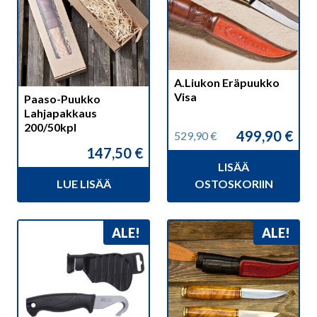
A.Liukon Eräpuukko
Visa
Paaso-Puukko
Lahjapakkaus
200/50kpl
499,90
€
529,90
€
Alkuperäinen
Nykyinen
147,50
€
hinta
hinta
LISÄÄ
oli:
on:
529,90 €.
499,90 €.
LUE LISÄÄ
OSTOSKORIIN
ALE!
ALE!