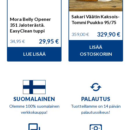
Sakari Väätin Kaksois-
Mora Belly Opener
Tommi Puukko 95/75
351 Jaloterästä.
EasyClean tuppi
329,90
€
359,00
€
Alkuperäinen
Nykyinen
29,95
€
34,95
€
hinta
hinta
Alkuperäinen
Nykyinen
LISÄÄ
oli:
on:
hinta
hinta
359,00 €.
329,90 €.
LUE LISÄÄ
OSTOSKORIIN
oli:
on:
34,95 €.
29,95 €.
SUOMALAINEN
PALAUTUS
Olemme 100% suomalainen
Tuotteillamme on 14 päivän
verkkokauppa!
palautusoikeus!