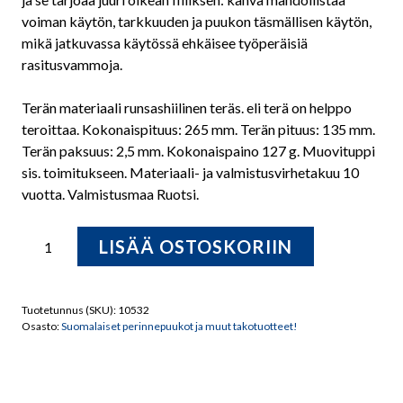
voiman käytön, tarkkuuden ja puukon täsmällisen käytön,
mikä jatkuvassa käytössä ehkäisee työperäisiä
rasitusvammoja.
Terän materiaali runsashiilinen teräs. eli terä on helppo
teroittaa. Kokonaispituus: 265 mm. Terän pituus: 135 mm.
Terän paksuus: 2,5 mm. Kokonaispaino 127 g. Muovituppi
sis. toimitukseen. Materiaali- ja valmistusvirhetakuu 10
vuotta. Valmistusmaa Ruotsi.
MORA
LISÄÄ OSTOSKORIIN
Classic
No
3
Tuotetunnus (SKU):
10532
Puukko
Osasto:
Suomalaiset perinnepuukot ja muut takotuotteet!
Pitkäterä.
määrä