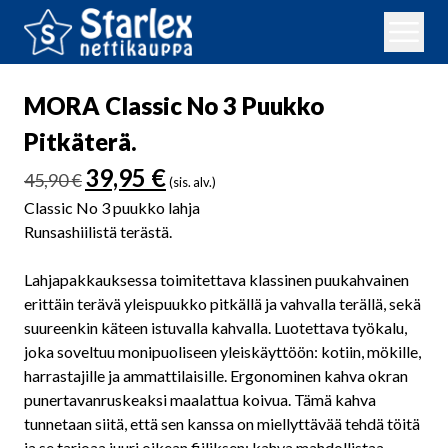
MORA Classic No 3 Puukko
Pitkäterä.
Alkuperäinen
Nykyinen
39,95
€
45,90
€
(sis. alv.)
hinta
hinta
Classic No 3 puukko lahja
oli:
on:
Runsashiilistä terästä.
45,90 €.
39,95 €.
Lahjapakkauksessa toimitettava klassinen puukahvainen
erittäin terävä yleispuukko pitkällä ja vahvalla terällä, sekä
suureenkin käteen istuvalla kahvalla. Luotettava työkalu,
joka soveltuu monipuoliseen yleiskäyttöön: kotiin, mökille,
harrastajille ja ammattilaisille. Ergonominen kahva okran
punertavanruskeaksi maalattua koivua. Tämä kahva
tunnetaan siitä, että sen kanssa on miellyttävää tehdä töitä
ja se tarjoaa juuri oikean fiiliksen: kahva mahdollistaa