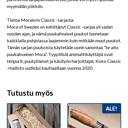
myymälän piikkiin.
Tietoa Morakniv Classic -sarjasta:
Mora of Sweden on kehittänyt Classic -sarjaa yli sadan
vuoden ajan, ja nämä puukahvaiset puukot tunnetaan
kaikkialla pohjolassa laajemmin kuin mitkään muut puukot.
Tämän sarjan puukoista käytetään usein sanontaa ”Se aito
puukahvainen Mora”. Tyypillisiä ammattikäyttäjiä ovat
timpurit, puutyölaiset ja käsityön harjoittajat. Koko Classic
-mallisto uudistui kauttaaltaan vuonna 2020.
Tutustu myös
ALE!