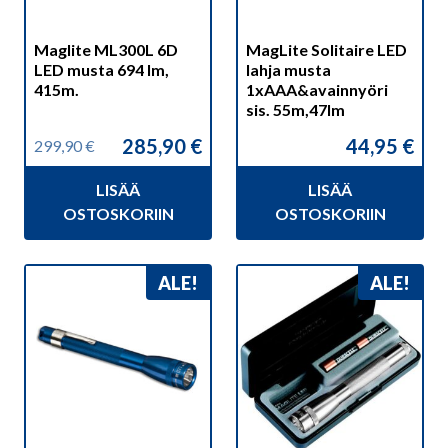
Maglite ML300L 6D
MagLite Solitaire LED
LED musta 694 lm,
lahja musta
415m.
1xAAA&avainnyöri
sis. 55m,47lm
285,90
€
44,95
€
299,90
€
Alkuperäinen
Nykyinen
hinta
hinta
LISÄÄ
LISÄÄ
oli:
on:
299,90 €.
285,90 €.
OSTOSKORIIN
OSTOSKORIIN
ALE!
ALE!