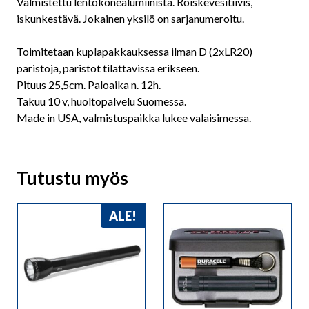
Valmistettu lentokonealumiinista. Roiskevesitiivis,
iskunkestävä. Jokainen yksilö on sarjanumeroitu.
Toimitetaan kuplapakkauksessa ilman D (2xLR20)
paristoja, paristot tilattavissa erikseen.
Pituus 25,5cm. Paloaika n. 12h.
Takuu 10 v, huoltopalvelu Suomessa.
Made in USA, valmistuspaikka lukee valaisimessa.
Tutustu myös
ALE!