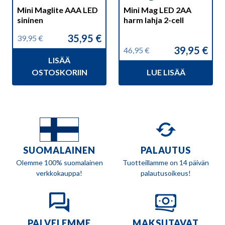
Mini Maglite AAA LED
Mini Mag LED 2AA
sininen
harm lahja 2-cell
35,95
€
39,95
€
Alkuperäinen
Nykyinen
39,95
€
46,95
€
hinta
hinta
Alkuperäinen
Nykyinen
LISÄÄ
oli:
on:
hinta
hinta
39,95 €.
35,95 €.
OSTOSKORIIN
LUE LISÄÄ
oli:
on:
46,95 €.
39,95 €.
SUOMALAINEN
PALAUTUS
Olemme 100% suomalainen
Tuotteillamme on 14 päivän
verkkokauppa!
palautusoikeus!
PALVELEMME
MAKSUTAVAT