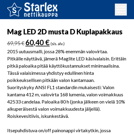
Mag LED 2D musta D Kuplapakkaus
Alkuperäinen
Nykyinen
60,40
€
69,95
€
(sis. alv.)
hinta
hinta
2015 uutuusmalli, jossa 28% enemmän valovirtaa.
oli:
on:
Pitkälle näyttävä, jämerä Maglite LED käsivalaisin. Erittäin
69,95 €.
60,40 €.
pitkä paloaika pitää käyttökustannukset minimaalisina.
Tässä valaisimessa yhdistyy edullinen hinta
poikkeuksellisen pitkään valon kantamaan.
Suorityskyky ANSI FL1 standardin mukaisesti: Valon
kantama 412 m, valovirta 168 lumenia, valon voimakkuus
42533 candelaa. Paloaika 80 h (jonka jälkeen on vielä 10%
alkuperäisestä valon voimakkuudesta jäljellä).
Roiskevesitiivis, iskunkestävä.
Itsepuhdistuva on/off painonappi virtakytkin, jossa