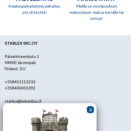
Asiakaspalvelumme palvelee,
Meillä on monipuoliset
ota yhteyttä!
maksutavat, maksa kerralla tai
osissa!
STARLEX INC.OY
Päivärinteenkatu 1
04400 Järvenpää
Finland , EU
+358451113233
+358400455392
starlex@kolumbus.fi
Asiakaspalvelu
0451113233