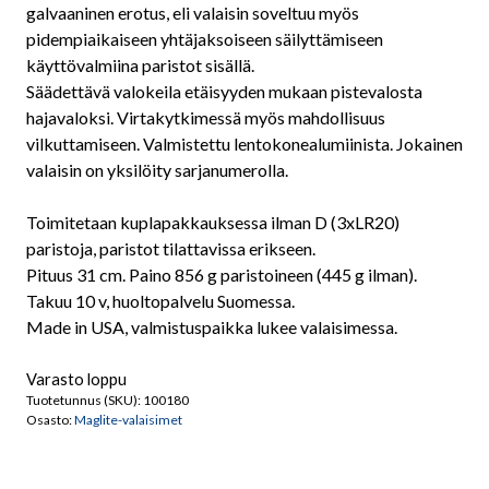
galvaaninen erotus, eli valaisin soveltuu myös
pidempiaikaiseen yhtäjaksoiseen säilyttämiseen
käyttövalmiina paristot sisällä.
Säädettävä valokeila etäisyyden mukaan pistevalosta
hajavaloksi. Virtakytkimessä myös mahdollisuus
vilkuttamiseen. Valmistettu lentokonealumiinista. Jokainen
valaisin on yksilöity sarjanumerolla.
Toimitetaan kuplapakkauksessa ilman D (3xLR20)
paristoja, paristot tilattavissa erikseen.
Pituus 31 cm. Paino 856 g paristoineen (445 g ilman).
Takuu 10 v, huoltopalvelu Suomessa.
Made in USA, valmistuspaikka lukee valaisimessa.
Varasto loppu
Tuotetunnus (SKU):
100180
Osasto:
Maglite-valaisimet