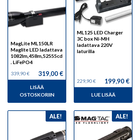
ML125 LED Charger
3C box Ni-MH
MagLite ML150LR
ladattava 220V
Maglite LED ladattava
laturilla
1082lm,458m,52555cd
. LiFePO4
319,00
€
339,90
€
Alkuperäinen
Nykyinen
199,90
€
229,90
€
hinta
hinta
Alkuperäinen
Nykyinen
LISÄÄ
oli:
on:
hinta
hinta
339,90 €.
319,00 €.
OSTOSKORIIN
LUE LISÄÄ
oli:
on:
229,90 €.
199,90 €.
ALE!
ALE!