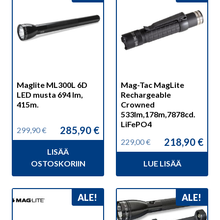
Maglite ML300L 6D
Mag-Tac MagLite
LED musta 694 lm,
Rechargeable
415m.
Crowned
533lm,178m,7878cd.
LiFePO4
285,90
€
299,90
€
Alkuperäinen
Nykyinen
218,90
€
229,00
€
hinta
hinta
Alkuperäinen
Nykyinen
LISÄÄ
oli:
on:
hinta
hinta
299,90 €.
285,90 €.
OSTOSKORIIN
LUE LISÄÄ
oli:
on:
229,00 €.
218,90 €.
ALE!
ALE!