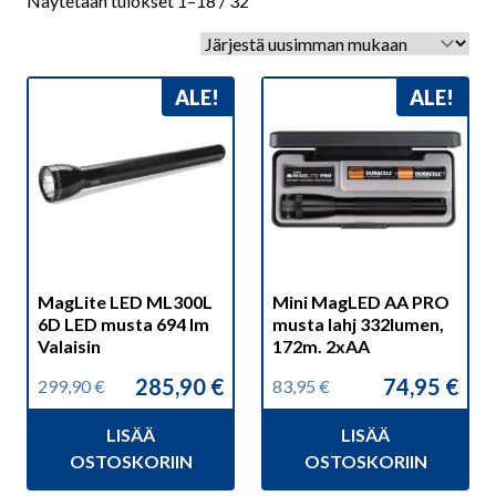
Näytetään tulokset 1–18 / 32
by
latest
ALE!
ALE!
MagLite LED ML300L
Mini MagLED AA PRO
6D LED musta 694 lm
musta lahj 332lumen,
Valaisin
172m. 2xAA
285,90
€
74,95
€
299,90
€
83,95
€
Alkuperäinen
Nykyinen
Alkuperäinen
Nykyinen
hinta
hinta
hinta
hinta
LISÄÄ
LISÄÄ
oli:
on:
oli:
on:
299,90 €.
285,90 €.
83,95 €.
74,95 €.
OSTOSKORIIN
OSTOSKORIIN