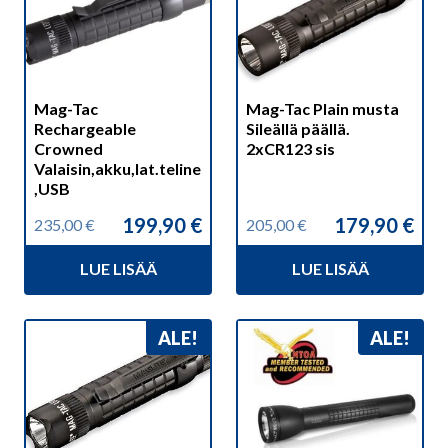
Mag-Tac
Mag-Tac Plain musta
Rechargeable
Sileällä päällä.
Crowned
2xCR123 sis
Valaisin,akku,lat.teline
,USB
199,90
€
179,90
€
235,00
€
205,00
€
Alkuperäinen
Nykyinen
Alkuperäinen
Nykyinen
hinta
hinta
hinta
hinta
LUE LISÄÄ
LUE LISÄÄ
oli:
on:
oli:
on:
235,00 €.
199,90 €.
205,00 €.
179,90 €.
ALE!
ALE!