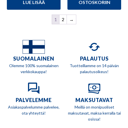
92,90 €.
79,90 €.
LUE LISÄÄ
OSTOSKORIIN
oli:
on:
94,90 €.
81,90 €.
1
2
→
SUOMALAINEN
PALAUTUS
Olemme 100% suomalainen
Tuotteillamme on 14 päivän
verkkokauppa!
palautusoikeus!
PALVELEMME
MAKSUTAVAT
Asiakaspalvelumme palvelee,
Meillä on monipuoliset
ota yhteyttä!
maksutavat, maksa kerralla tai
osissa!