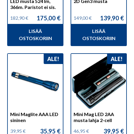
LED musta 524 lm,
2D Gen3 musta
366m. Paristot ei sis.
175,00
€
139,90
€
182,90
€
149,00
€
Alkuperäinen
Nykyinen
Alkuperäinen
Nykyinen
hinta
hinta
hinta
hinta
LISÄÄ
LISÄÄ
oli:
on:
oli:
on:
182,90 €.
175,00 €.
149,00 €.
139,90 €.
OSTOSKORIIN
OSTOSKORIIN
ALE!
ALE!
Mini Maglite AAA LED
Mini Mag LED 2AA
sininen
musta lahja 2-cell
35,95
€
39,95
€
39,95
€
46,95
€
Alkuperäinen
Nykyinen
Alkuperäinen
Nykyinen