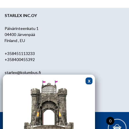
STARLEX INC.OY
Päivärinteenkatu 1
04400 Järvenpää
Finland , EU
+358451113233
+358400455392
starlex@kolumbus.fi
Asiakaspalvelu
0451113233
ark.klo 08.30-17.00
0