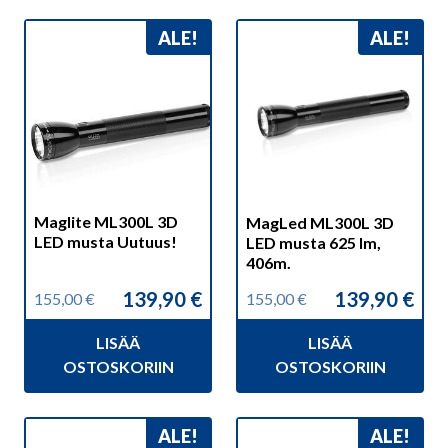
ALE!
ALE!
Maglite ML300L 3D
MagLed ML300L 3D
LED musta Uutuus!
LED musta 625 lm,
406m.
139,90
€
139,90
€
155,00
€
155,00
€
Alkuperäinen
Nykyinen
Alkuperäinen
Nykyinen
hinta
hinta
hinta
hinta
LISÄÄ
LISÄÄ
oli:
on:
oli:
on:
155,00 €.
139,90 €.
155,00 €.
139,90 €.
OSTOSKORIIN
OSTOSKORIIN
ALE!
ALE!