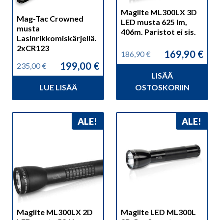
Maglite ML300LX 3D
Mag-Tac Crowned
LED musta 625 lm,
musta
406m. Paristot ei sis.
Lasinrikkomiskärjellä.
2xCR123
169,90
€
186,90
€
Alkuperäinen
Nykyinen
199,00
€
235,00
€
hinta
hinta
Alkuperäinen
Nykyinen
LISÄÄ
oli:
on:
hinta
hinta
186,90 €.
169,90 €.
LUE LISÄÄ
OSTOSKORIIN
oli:
on:
235,00 €.
199,00 €.
ALE!
ALE!
Maglite ML300LX 2D
Maglite LED ML300L