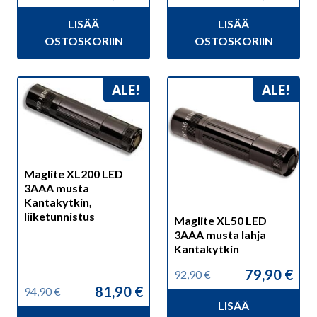
hinta
hinta
hinta
hinta
LISÄÄ
LISÄÄ
oli:
on:
oli:
on:
39,95 €.
35,95 €.
46,95 €.
39,95 €.
OSTOSKORIIN
OSTOSKORIIN
ALE!
ALE!
Maglite XL200 LED
3AAA musta
Kantakytkin,
liiketunnistus
Maglite XL50 LED
3AAA musta lahja
Kantakytkin
79,90
€
92,90
€
Alkuperäinen
Nykyinen
81,90
€
94,90
€
hinta
hinta
Alkuperäinen
Nykyinen
LISÄÄ
oli:
on:
hinta
hinta