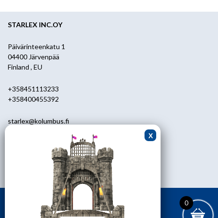
STARLEX INC.OY
Päivärinteenkatu 1
04400 Järvenpää
Finland , EU
+358451113233
+358400455392
starlex@kolumbus.fi
Asiakaspalvelu
0451113233
ark.klo 08.30-17.00
0