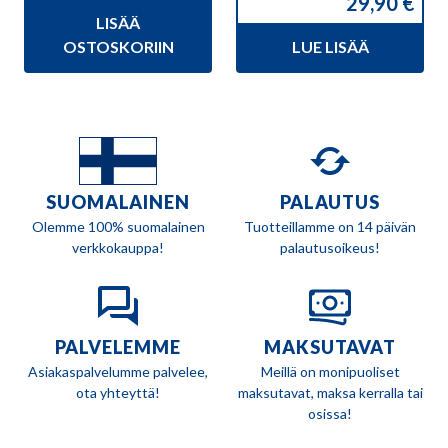
29,90
€
hinta
hinta
LISÄÄ
oli:
on:
215,00 €.
205,90 €.
OSTOSKORIIN
LUE LISÄÄ
SUOMALAINEN
PALAUTUS
Olemme 100% suomalainen
Tuotteillamme on 14 päivän
verkkokauppa!
palautusoikeus!
PALVELEMME
MAKSUTAVAT
Asiakaspalvelumme palvelee,
Meillä on monipuoliset
ota yhteyttä!
maksutavat, maksa kerralla tai
osissa!