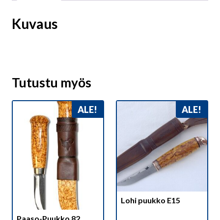
Kuvaus
Tutustu myös
ALE!
ALE!
Lohi puukko E15
Paaso-Puukko 82