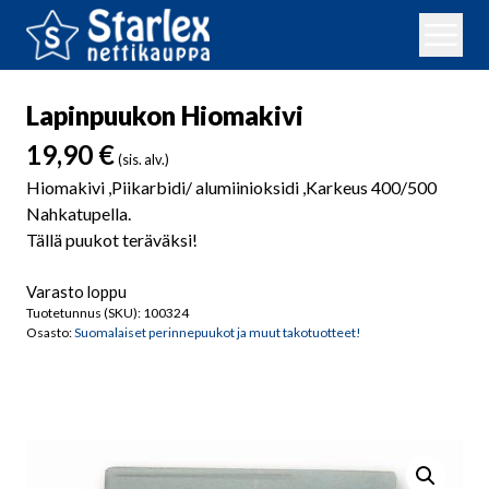
Lapinpuukon Hiomakivi
19,90
€
(sis. alv.)
Hiomakivi ,Piikarbidi/ alumiinioksidi ,Karkeus 400/500
Nahkatupella.
Tällä puukot teräväksi!
Varasto loppu
Tuotetunnus (SKU):
100324
Osasto:
Suomalaiset perinnepuukot ja muut takotuotteet!