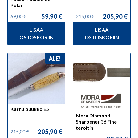
Polar
59,90
€
205,90
€
69,00
€
215,00
€
Alkuperäinen
Nykyinen
Alkuperäinen
Nykyinen
hinta
hinta
hinta
hinta
LISÄÄ
LISÄÄ
oli:
on:
oli:
on:
69,00 €.
59,90 €.
215,00 €.
205,90 €.
OSTOSKORIIN
OSTOSKORIIN
ALE!
Karhu puukko E5
Mora Diamond
Sharpener 36 Fine
teroitin
205,90
€
215,00
€
Alkuperäinen
Nykyinen