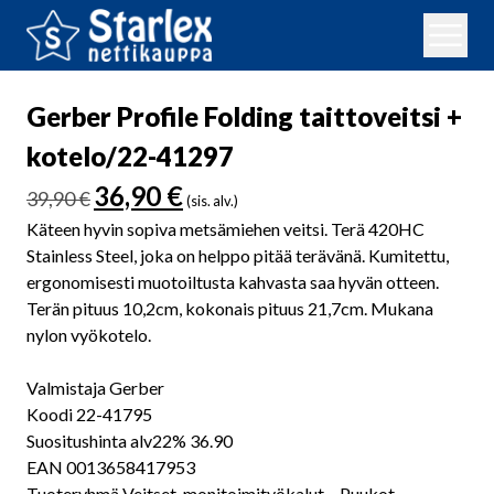
Gerber Profile Folding taittoveitsi +
kotelo/22-41297
Alkuperäinen
Nykyinen
36,90
€
39,90
€
(sis. alv.)
hinta
hinta
Käteen hyvin sopiva metsämiehen veitsi. Terä 420HC
oli:
on:
Stainless Steel, joka on helppo pitää terävänä. Kumitettu,
39,90 €.
36,90 €.
ergonomisesti muotoiltusta kahvasta saa hyvän otteen.
Terän pituus 10,2cm, kokonais pituus 21,7cm. Mukana
nylon vyökotelo.
Valmistaja Gerber
Koodi 22-41795
Suositushinta alv22% 36.90
EAN 0013658417953
Tuoteryhmä Veitset, monitoimityökalut – Puukot