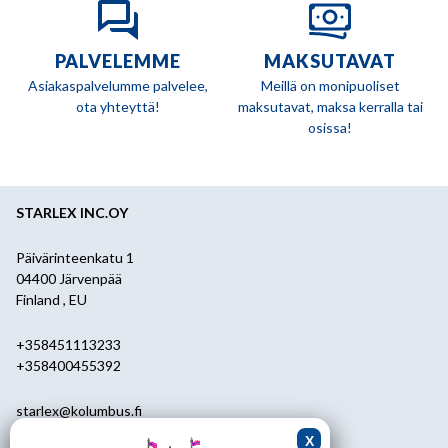
PALVELEMME
MAKSUTAVAT
Asiakaspalvelumme palvelee,
Meillä on monipuoliset
ota yhteyttä!
maksutavat, maksa kerralla tai
osissa!
STARLEX INC.OY
Päivärinteenkatu 1
04400 Järvenpää
Finland , EU
+358451113233
+358400455392
starlex@kolumbus.fi