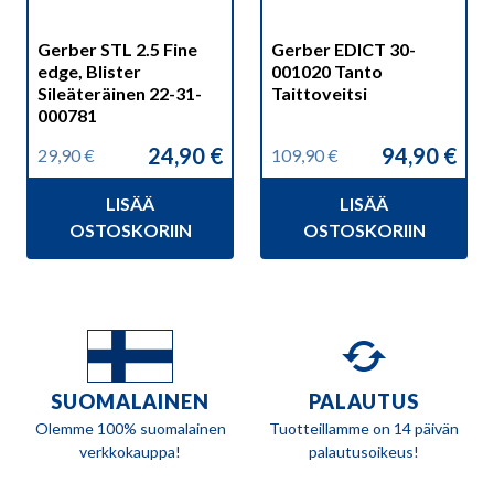
Gerber STL 2.5 Fine
Gerber EDICT 30-
edge, Blister
001020 Tanto
Sileäteräinen 22-31-
Taittoveitsi
000781
24,90
€
94,90
€
29,90
€
109,90
€
Alkuperäinen
Nykyinen
Alkuperäinen
Nykyinen
hinta
hinta
hinta
hinta
LISÄÄ
LISÄÄ
oli:
on:
oli:
on:
29,90 €.
24,90 €.
109,90 €.
94,90 €.
OSTOSKORIIN
OSTOSKORIIN
SUOMALAINEN
PALAUTUS
Olemme 100% suomalainen
Tuotteillamme on 14 päivän
verkkokauppa!
palautusoikeus!