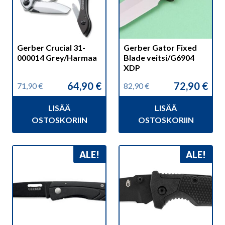
Gerber Crucial 31-
Gerber Gator Fixed
000014 Grey/Harmaa
Blade veitsi/G6904
XDP
64,90
€
72,90
€
71,90
€
82,90
€
Alkuperäinen
Nykyinen
Alkuperäinen
Nykyinen
hinta
hinta
hinta
hinta
LISÄÄ
LISÄÄ
oli:
on:
oli:
on:
71,90 €.
64,90 €.
82,90 €.
72,90 €.
OSTOSKORIIN
OSTOSKORIIN
ALE!
ALE!