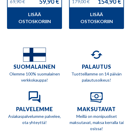
59,90
€
154,90
€
69,90
€
179,00
€
Alkuperäinen
Nykyinen
Alkuperäinen
Nykyinen
hinta
hinta
hinta
hinta
LISÄÄ
LISÄÄ
oli:
on:
oli:
on:
69,90 €.
59,90 €.
179,00 €.
154,90 €.
OSTOSKORIIN
OSTOSKORIIN
SUOMALAINEN
PALAUTUS
Olemme 100% suomalainen
Tuotteillamme on 14 päivän
verkkokauppa!
palautusoikeus!
PALVELEMME
MAKSUTAVAT
Asiakaspalvelumme palvelee,
Meillä on monipuoliset
ota yhteyttä!
maksutavat, maksa kerralla tai
osissa!