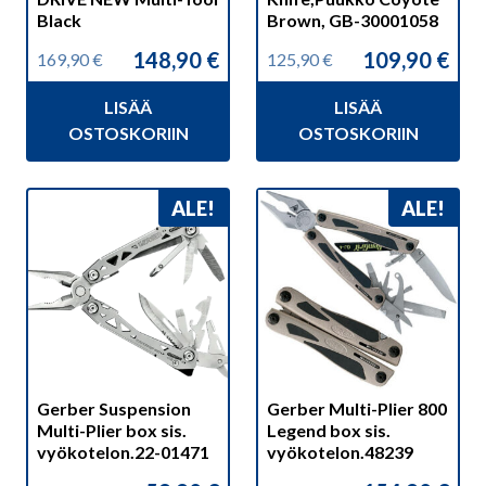
Black
Brown, GB-30001058
148,90
€
109,90
€
169,90
€
125,90
€
Alkuperäinen
Nykyinen
Alkuperäinen
Nykyinen
hinta
hinta
hinta
hinta
LISÄÄ
LISÄÄ
oli:
on:
oli:
on:
169,90 €.
148,90 €.
125,90 €.
109,90 €.
OSTOSKORIIN
OSTOSKORIIN
ALE!
ALE!
Gerber Suspension
Gerber Multi-Plier 800
Multi-Plier box sis.
Legend box sis.
vyökotelon.22-01471
vyökotelon.48239