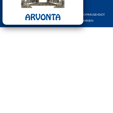
ETUSIVU
YHTEYSTIEDOT
OMA TILI
TILAUS- JA SOPIMUSEHDOT
REKISTERI- JA TIETOSUOJASELOSTE
MAKSAMINEN