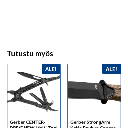
Tutustu myös
ALE!
ALE!
Gerber CENTER-
Gerber StrongArm
DRIVE NEW Multi-Tool
Knife,Puukko Coyote