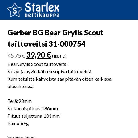
Gerber BG Bear Grylls Scout
taittoveitsi 31-000754
Alkuperäinen
Nykyinen
39,90
€
45,75
€
(sis. alv.)
hinta
hinta
BearGrylls Scout taittoveitsi:
oli:
on:
Kevyt ja hyvin käteen sopiva taittoveitsi.
45,75 €.
39,90 €.
Kumitetuista kahvoista saa pitävän otten kaikissa
olosuhteissa.
Terä:93mm
Kokonaispituus:186mm
Pituus suljettuna:101mm
Paino:69g
Varasto loppu