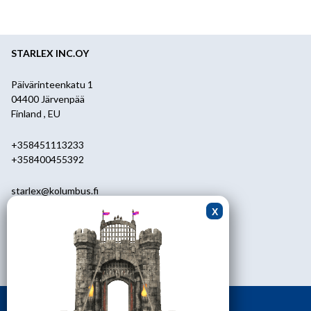
STARLEX INC.OY
Päivärinteenkatu 1
04400 Järvenpää
Finland , EU
+358451113233
+358400455392
starlex@kolumbus.fi
Asiakaspalvelu
0451113233
ark.klo 08.30-17.00