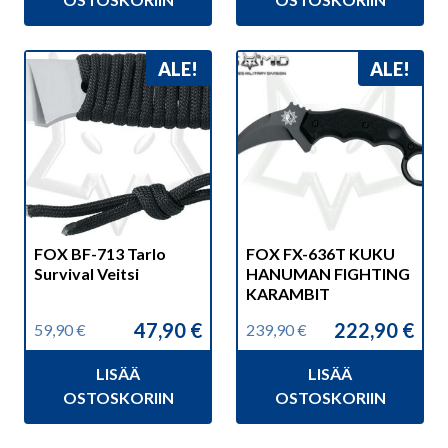
159,00 €.
149,90 €.
115,90 €.
104,90 €.
ALE!
ALE!
FOX BF-713 Tarlo
FOX FX-636T KUKU
Survival Veitsi
HANUMAN FIGHTING
KARAMBIT
47,90
€
222,90
€
59,90
€
239,90
€
Alkuperäinen
Nykyinen
Alkuperäinen
Nykyinen
hinta
hinta
hinta
hinta
LISÄÄ
LISÄÄ
oli:
on:
oli:
on:
59,90 €.
47,90 €.
239,90 €.
222,90 €.
OSTOSKORIIN
OSTOSKORIIN