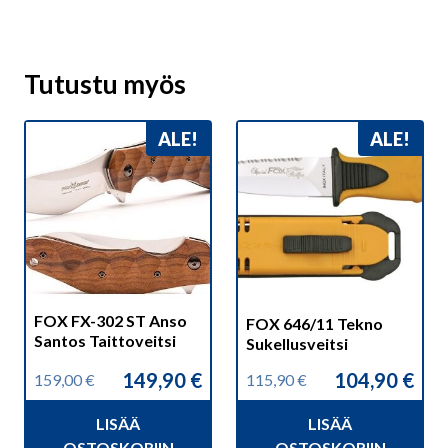
Tutustu myös
ALE!
ALE!
FOX FX-302 ST Anso
FOX 646/11 Tekno
Santos Taittoveitsi
Sukellusveitsi
149,90
€
104,90
€
159,00
€
115,90
€
Alkuperäinen
Nykyinen
Alkuperäinen
Nykyinen
hinta
hinta
hinta
hinta
LISÄÄ
LISÄÄ
oli:
on:
oli:
on:
OSTOSKORIIN
OSTOSKORIIN