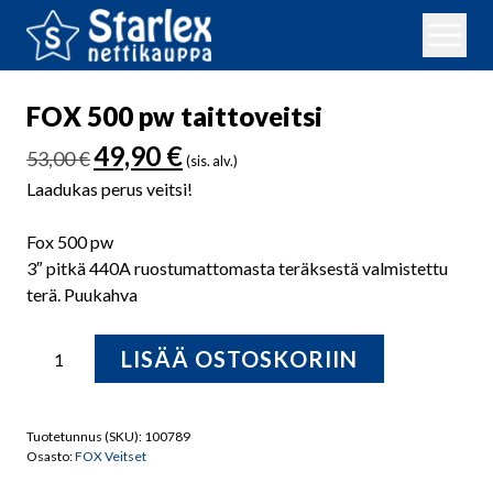
FOX 500 pw taittoveitsi
Alkuperäinen
Nykyinen
49,90
€
53,00
€
(sis. alv.)
hinta
hinta
Laadukas perus veitsi!
oli:
on:
53,00 €.
49,90 €.
Fox 500 pw
3″ pitkä 440A ruostumattomasta teräksestä valmistettu
terä. Puukahva
FOX
LISÄÄ OSTOSKORIIN
500
pw
taittoveitsi
Tuotetunnus (SKU):
100789
määrä
Osasto:
FOX Veitset