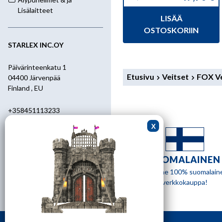
Alkuperäinen
Nykyinen
hinta
hinta
Lisälaitteet
LISÄÄ
oli:
on:
59,90 €.
47,90 €.
OSTOSKORIIN
STARLEX INC.OY
Päivärinteenkatu 1
Etusivu
Veitset
FOX Ve
04400 Järvenpää
Finland , EU
+358451113233
+358400455392
starlex@kolumbus.fi
SUOMALAINEN
Asiakaspalvelu
Olemme 100% suomalain
verkkokauppa!
0451113233
ark.klo 08.30-17.00