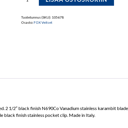
FX-
590
DERESPINA
Tuotetunnus (SKU):
105678
Osasto:
FOX Veitset
KARAMBIT
G10
Taittoveitsi
määrä
ed. 2 1/2″ black finish N690Co Vanadium stainless karambit blade
e black finish stainless pocket clip. Made in Italy.