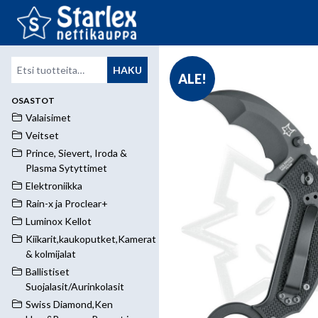
Etsi:
HAKU
ALE!
OSASTOT
Valaisimet
Veitset
Prince, Sievert, Iroda &
Plasma Sytyttimet
Elektroniikka
Rain-x ja Proclear+
Luminox Kellot
Kiikarit,kaukoputket,Kamerat
& kolmijalat
Ballistiset
Suojalasit/Aurinkolasit
Swiss Diamond,Ken