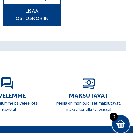
Alkuperäinen
Nykyinen
hinta
hinta
LISÄÄ
oli:
on:
115,90 €.
104,90 €.
OSTOSKORIIN
VELEMME
MAKSUTAVAT
elumme palvelee, ota
Meillä on monipuoliset maksutavat,
yhteyttä!
maksa kerralla tai osissa!
0