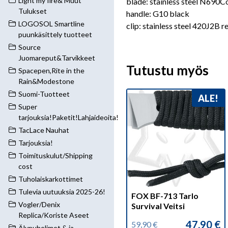
Light my fire& Muut
blade: stainless steel N690C
Tulukset
handle: G10 black
LOGOSOL Smartline
clip: stainless steel 420J2B r
puunkäsittely tuotteet
Source
Juomareput&Tarvikkeet
Tutustu myös
Spacepen,Rite in the
Rain&Modestone
Suomi-Tuotteet
ALE!
Super
tarjouksia!Paketit!Lahjaideoita!
TacLace Nauhat
Tarjouksia!
Toimituskulut/Shipping
cost
Tuholaiskarkottimet
Tulevia uutuuksia 2025-26!
FOX BF-713 Tarlo
Vogler/Denix
Survival Veitsi
Replica/Koriste Aseet
47,90
€
59,90
€
Älypuhelimet & ja