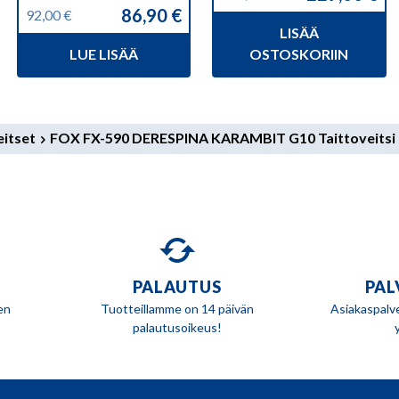
Alkuperäinen
Nykyinen
86,90
€
92,00
€
hinta
hinta
Alkuperäinen
Nykyinen
LISÄÄ
oli:
on:
hinta
hinta
239,00 €.
229,00 €.
LUE LISÄÄ
OSTOSKORIIN
oli:
on:
92,00 €.
86,90 €.
itset
FOX FX-590 DERESPINA KARAMBIT G10 Taittoveitsi
PALAUTUS
PAL
en
Tuotteillamme on 14 päivän
Asiakaspalv
palautusoikeus!