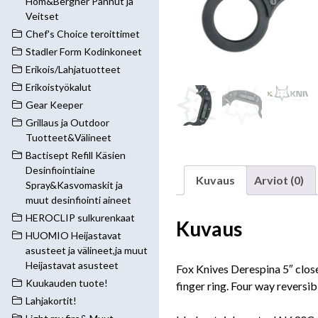
Hom&Bergner Pannut ja
Veitset
Chef's Choice teroittimet
Stadler Form Kodinkoneet
Erikois/Lahjatuotteet
Erikoistyökalut
Gear Keeper
Grillaus ja Outdoor
Tuotteet&Välineet
Bactisept Refill Käsien
Desinfiointiaine
Kuvaus
Arviot (0)
Spray&Kasvomaskit ja
muut desinfiointi aineet
HEROCLIP sulkurenkaat
Kuvaus
HUOMIO Heijastavat
asusteet ja välineet,ja muut
Heijastavat asusteet
Fox Knives Derespina 5″ clos
Kuukauden tuote!
finger ring. Four way reversibl
Lahjakortit!