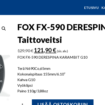
ETUSIVU
K
FOX FX-590 DERESPI
Taittoveitsi
Alkuperäinen
Nykyinen
121,90
€
129,90
€
(sis. alv.)
hinta
hinta
FOX FX-590 DERESPINA KARAMBIT G10
oli:
on:
129,90 €.
121,90 €.
Terä N690Co,65mm
Kokonaispituus 155mm/6.10″
Kahva G10
Vyöklipsi
Paino 110g/3,88oz
FOX
LISÄÄ OSTOSKORIIN