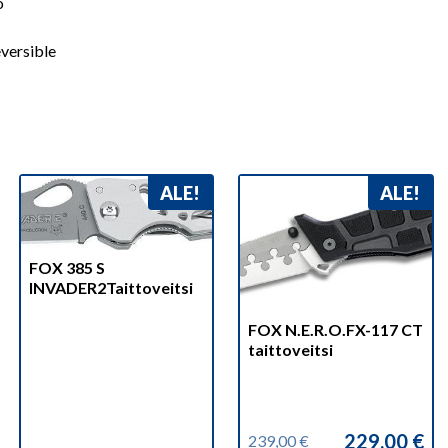
o
eversible
ALE!
ALE!
FOX 385 S
INVADER2Taittoveitsi
FOX N.E.R.O.FX-117 CT
taittoveitsi
229,00
€
239,00
€