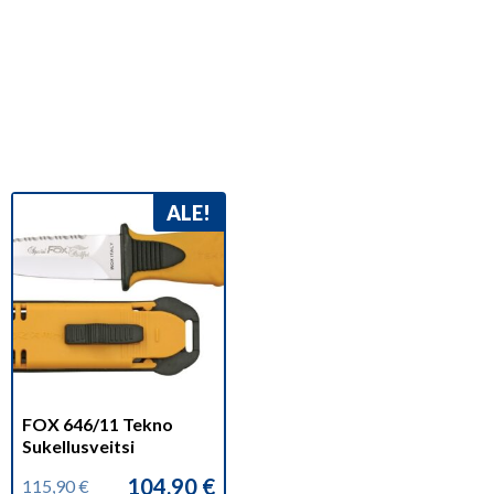
ALE!
FOX 646/11 Tekno
Sukellusveitsi
104,90
€
115,90
€