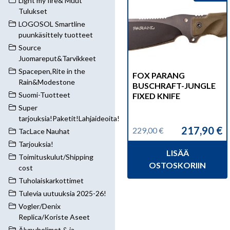
Light my fire& Muut
Tulukset
LOGOSOL Smartline
puunkäsittely tuotteet
Source
Juomareput&Tarvikkeet
Spacepen,Rite in the
FOX PARANG
Rain&Modestone
BUSCHRAFT-JUNGLE
Suomi-Tuotteet
FIXED KNIFE
Super
tarjouksia!Paketit!Lahjaideoita!
217,90
€
229,00
€
TacLace Nauhat
Alkuperäinen
Nykyinen
hinta
hinta
Tarjouksia!
LISÄÄ
oli:
on:
Toimituskulut/Shipping
229,00 €.
217,90 €.
OSTOSKORIIN
cost
Tuholaiskarkottimet
Tulevia uutuuksia 2025-26!
Vogler/Denix
Replica/Koriste Aseet
Älypuhelimet & ja