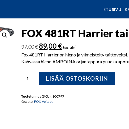
ETUSIVU
K
FOX 481RT Harrier tai
Alkuperäinen
Nykyinen
89,00
€
97,00
€
(sis. alv.)
hinta
hinta
Fox 481RT Harrier on hieno ja viimeistelty taittoveitsi.
oli:
on:
Kahvassa hieno AMBOINA orjantappura puuosa upotu
97,00 €.
89,00 €.
FOX
LISÄÄ OSTOSKORIIN
481RT
Harrier
taittoveitsi
Tuotetunnus (SKU):
100797
Osasto:
FOX Veitset
määrä