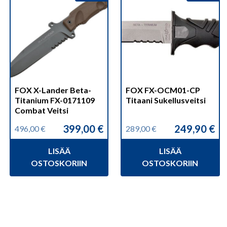
FOX X-Lander Beta-
FOX FX-OCM01-CP
Titanium FX-0171109
Titaani Sukellusveitsi
Combat Veitsi
399,00
€
249,90
€
496,00
€
289,00
€
Alkuperäinen
Nykyinen
Alkuperäinen
Nykyinen
hinta
hinta
hinta
hinta
LISÄÄ
LISÄÄ
oli:
on:
oli:
on:
496,00 €.
399,00 €.
289,00 €.
249,90 €.
OSTOSKORIIN
OSTOSKORIIN