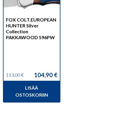
FOX COLT.EUROPEAN
HUNTER Silver
Collection
PAKKAWOOD 596PW
104,90
€
113,00
€
Alkuperäinen
Nykyinen
hinta
hinta
LISÄÄ
oli:
on:
113,00 €.
104,90 €.
OSTOSKORIIN