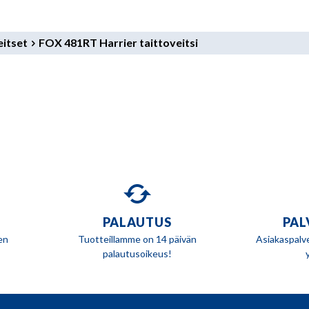
itset
FOX 481RT Harrier taittoveitsi
PALAUTUS
PAL
en
Tuotteillamme on 14 päivän
Asiakaspalv
palautusoikeus!