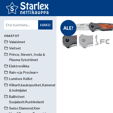
Etsi:
HAKU
ALE!
OSASTOT
Valaisimet
Veitset
Prince, Sievert, Iroda &
Plasma Sytyttimet
Elektroniikka
Rain-x ja Proclear+
Luminox Kellot
Kiikarit,kaukoputket,Kamerat
& kolmijalat
Ballistiset
Suojalasit/Aurinkolasit
Swiss Diamond,Ken