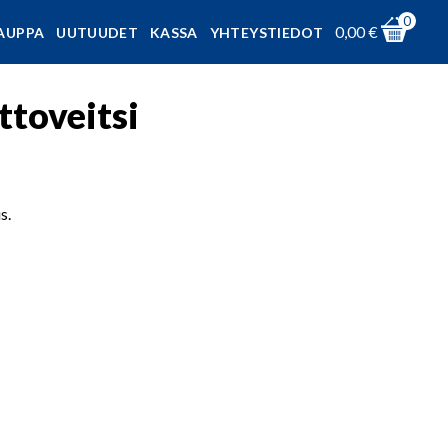
0
0,00
€
AUPPA
UUTUUDET
KASSA
YHTEYSTIEDOT
ttoveitsi
s.