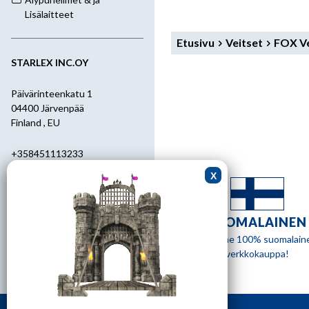
Lisälaitteet
Etusivu
Veitset
FOX Ve
STARLEX INC.OY
Päivärinteenkatu 1
04400 Järvenpää
Finland , EU
+358451113233
+358400455392
starlex@kolumbus.fi
SUOMALAINEN
Asiakaspalvelu
Olemme 100% suomalain
verkkokauppa!
0451113233
ark.klo 08.30-17.00