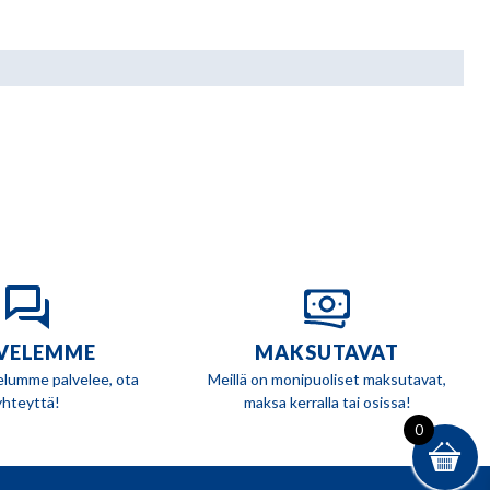
VELEMME
MAKSUTAVAT
elumme palvelee, ota
Meillä on monipuoliset maksutavat,
yhteyttä!
maksa kerralla tai osissa!
0