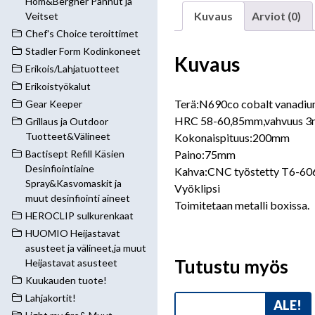
Hom&Bergner Pannut ja
Kuvaus
Arviot (0)
Veitset
Chef's Choice teroittimet
Stadler Form Kodinkoneet
Kuvaus
Erikois/Lahjatuotteet
Erikoistyökalut
Terä:N690co cobalt vanadiu
Gear Keeper
HRC 58-60,85mm,vahvuus 3
Grillaus ja Outdoor
Tuotteet&Välineet
Kokonaispituus:200mm
Paino:75mm
Bactisept Refill Käsien
Desinfiointiaine
Kahva:CNC työstetty T6-60
Spray&Kasvomaskit ja
Vyöklipsi
muut desinfiointi aineet
Toimitetaan metalli boxissa.
HEROCLIP sulkurenkaat
HUOMIO Heijastavat
asusteet ja välineet,ja muut
Tutustu myös
Heijastavat asusteet
Kuukauden tuote!
Lahjakortit!
ALE!