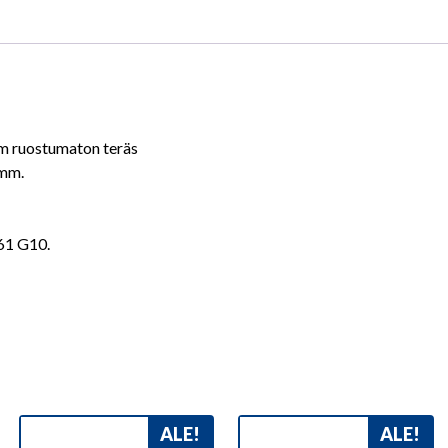
m ruostumaton teräs
mm.
61 G10.
ALE!
ALE!