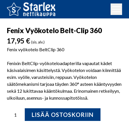
Fenix Vyökotelo Belt-Clip 360
17,95
€
(sis. alv.)
Fenix vyökotelo BeltClip 360
Fenixin BeltClip-vyökoteloadapterilla vapautat kädet
käsivalaisimen käsittelystä. Vyökotelon voidaan kiinnittää
esim. vyölle, varusteisiin, reppuun. Vyökotelon
säätömekanismi tarjoaa täyden 360° asteen kääntyvyyden
sekä 12 lukittavaa kääntökulmaa. Erinomainen retkeilyyn,
ulkoiluun, asennus- ja kunnossapitotöissä.
Fenix
LISÄÄ OSTOSKORIIN
Vyökotelo
Belt-