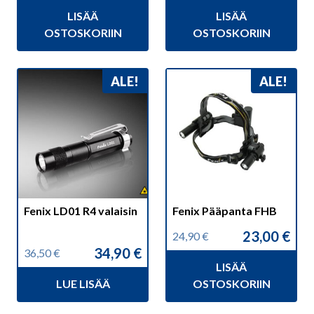
hinta
hinta
hinta
hinta
LISÄÄ
LISÄÄ
oli:
on:
oli:
on:
24,90 €.
23,90 €.
24,50 €.
21,90 €.
OSTOSKORIIN
OSTOSKORIIN
ALE!
ALE!
Fenix LD01 R4 valaisin
Fenix Pääpanta FHB
23,00
€
24,90
€
Alkuperäinen
Nykyinen
34,90
€
36,50
€
hinta
hinta
Alkuperäinen
Nykyinen
LISÄÄ
oli:
on:
hinta
hinta
24,90 €.
23,00 €.
LUE LISÄÄ
OSTOSKORIIN
oli:
on:
36,50 €.
34,90 €.