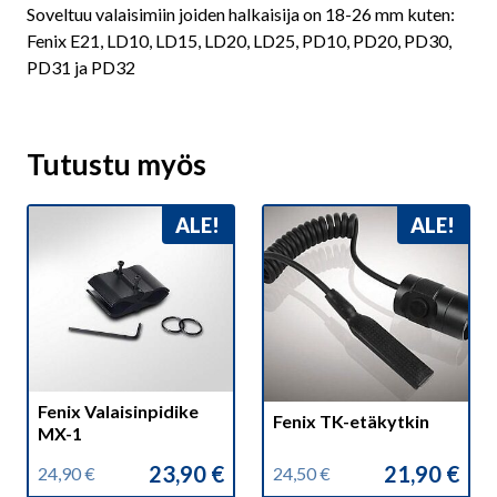
Soveltuu valaisimiin joiden halkaisija on 18-26 mm kuten:
Fenix E21, LD10, LD15, LD20, LD25, PD10, PD20, PD30,
PD31 ja PD32
Tutustu myös
ALE!
ALE!
Fenix Valaisinpidike
Fenix TK-etäkytkin
MX-1
23,90
€
21,90
€
24,90
€
24,50
€
Alkuperäinen
Nykyinen
Alkuperäinen
Nykyinen