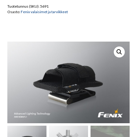
Clip
Tuotetunnus (SKU):
5691
360
Osasto:
Fenix valaisimet ja tarvikkeet
määrä