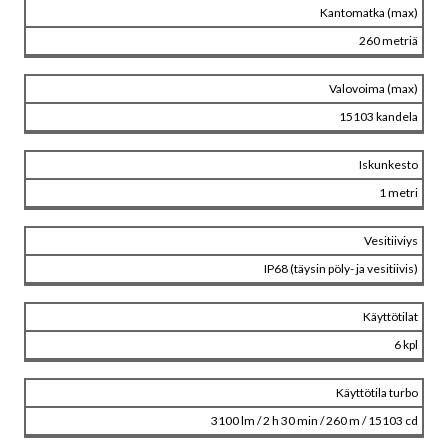
Kantomatka (max)
260 metriä
Valovoima (max)
15103 kandela
Iskunkesto
1 metri
Vesitiiviys
IP68 (täysin pöly- ja vesitiivis)
Käyttötilat
6 kpl
Käyttötila turbo
3100 lm / 2 h 30 min / 260 m / 15103 cd