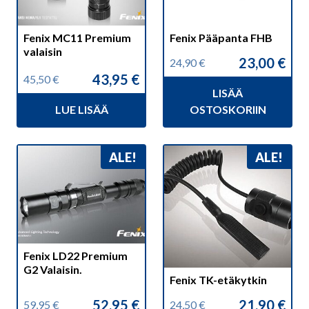
Fenix MC11 Premium
Fenix Pääpanta FHB
valaisin
23,00
€
24,90
€
Alkuperäinen
Nykyinen
43,95
€
45,50
€
hinta
hinta
Alkuperäinen
Nykyinen
LISÄÄ
oli:
on:
hinta
hinta
24,90 €.
23,00 €.
LUE LISÄÄ
OSTOSKORIIN
oli:
on:
45,50 €.
43,95 €.
ALE!
ALE!
Fenix LD22 Premium
G2 Valaisin.
Fenix TK-etäkytkin
52,95
€
21,90
€
59,95
€
24,50
€