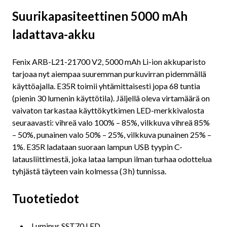
Suurikapasiteettinen 5000 mAh
ladattava-akku
Fenix ARB-L21-21700 V2, 5000 mAh Li-ion akkuparisto
tarjoaa nyt aiempaa suuremman purkuvirran pidemmällä
käyttöajalla. E35R toimii yhtämittaisesti jopa 68 tuntia
(pienin 30 lumenin käyttötila). Jäljellä oleva virtamäärä on
vaivaton tarkastaa käyttökytkimen LED-merkkivalosta
seuraavasti: vihreä valo 100% – 85%, vilkkuva vihreä 85%
– 50%, punainen valo 50% – 25%, vilkkuva punainen 25% –
1%. E35R ladataan suoraan lampun USB tyypin C-
latausliittimestä, joka lataa lampun ilman turhaa odottelua
tyhjästä täyteen vain kolmessa (3 h) tunnissa.
Tuotetiedot
Luminus SST70 LED