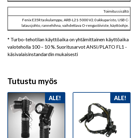
Toimitussisältö
Fenix E35R taskulamppu, ARB-L21-5000 V2.0 akkuparisto, USB C-
latausjohto, rannehihna, vaihdettava O-rengastiiviste, käyttöohje.
* Turbo-tehotilan käyttöaika on yhtämittainen käyttöaika
valoteholla 100 – 10 %. Suoritusarvot ANSI/PLATO FL1 -
käsivalaisinstandardin mukaisesti
Tutustu myös
ALE!
ALE!