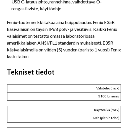
USB C-latausjohto, rannehihna, vaihdettava O-
rengastiiviste, käyttöohje.
Fenix-tuotemerkki takaa aina huippulaadun. Fenix E35R
käsivalaisin on täysin IP68 pöly- ja vesitiivis. Kaikki Fenix
valaisimet on testattu omassa laboratoriossa
amerikkalaisen ANSI/FL1 standardin mukaisesti. E35R
käsivalaisimella on viiden (5) vuoden (paristo 1 vuosi) Fenix
laatu takuu.
Tekniset tiedot
Valoteho (max)
3100 lumenia
Käyttöaika (max)
68 h (pienin teho)