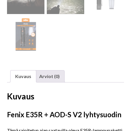
Kuvaus
Arviot (0)
Kuvaus
Fenix E35R + AOD-S V2 lyhtysuodin
Tämä rajoitetun ajan saatavilla oleva E35R-lamppupaketti