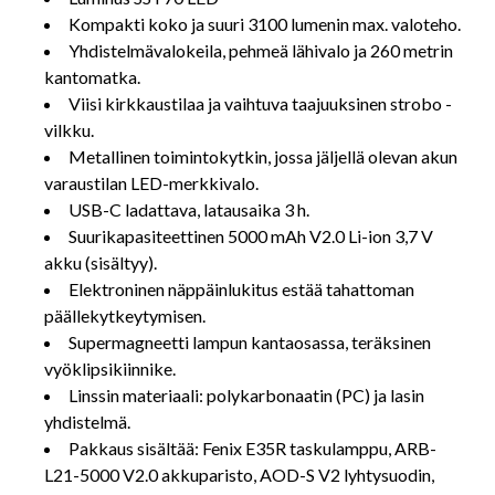
Kompakti koko ja suuri 3100 lumenin max. valoteho.
Yhdistelmävalokeila, pehmeä lähivalo ja 260 metrin
kantomatka.
Viisi kirkkaustilaa ja vaihtuva taajuuksinen strobo -
vilkku.
Metallinen toimintokytkin, jossa jäljellä olevan akun
varaustilan LED-merkkivalo.
USB-C ladattava, latausaika 3 h.
Suurikapasiteettinen 5000 mAh V2.0 Li-ion 3,7 V
akku (sisältyy).
Elektroninen näppäinlukitus estää tahattoman
päällekytkeytymisen.
Supermagneetti lampun kantaosassa, teräksinen
vyöklipsikiinnike.
Linssin materiaali: polykarbonaatin (PC) ja lasin
yhdistelmä.
Pakkaus sisältää: Fenix E35R taskulamppu, ARB-
L21-5000 V2.0 akkuparisto, AOD-S V2 lyhtysuodin,