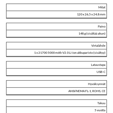
Mitat
120 x 26,5 x 24,8 mm
Paino
148 g (sisältää akun)
Virtalähde
1 x 21700 5000 mAh V2.0 Li-ion akkuparisto (sisältyy)
Lataustapa
USB-C
Hyväksynnät
ANSI/NEMA FL-1, ROHS, CE
Takuu
5 vuotta