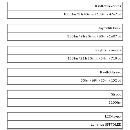
Käyttötila korkea
1000 lm / 3 h 40 min / 138 m / 4767 cd
Käyttötila keski
350 lm / 9 h 20 min / 80 m / 1607 cd
Käyttötila matala
150 lm / 21 h 20 min / 54 m / 719 cd
Käyttötila eko
30 lm / 69 h / 25 m / 152 cd
Strobo
3100 lm
LED-tyyppi
Luminus SST70 LED