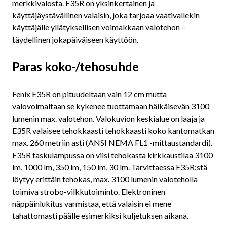
merkkivalosta. E35R on yksinkertainen ja
käyttäjäystävällinen valaisin, joka tarjoaa vaativallekin
käyttäjälle yllätyksellisen voimakkaan valotehon –
täydellinen jokapäiväiseen käyttöön.
Paras koko-/tehosuhde
Fenix E35R on pituudeltaan vain 12 cm mutta
valovoimaltaan se kykenee tuottamaan häikäisevän 3100
lumenin max. valotehon. Valokuvion keskialue on laaja ja
E35R valaisee tehokkaasti tehokkaasti koko kantomatkan
max. 260 metriin asti (ANSI NEMA FL1 -mittaustandardi).
E35R taskulampussa on viisi tehokasta kirkkaustilaa 3100
lm, 1000 lm, 350 lm, 150 lm, 30 lm. Tarvittaessa E35R:stä
löytyy erittäin tehokas, max. 3100 lumenin valoteholla
toimiva strobo-vilkkutoiminto. Elektroninen
näppäinlukitus varmistaa, että valaisin ei mene
tahattomasti päälle esimerkiksi kuljetuksen aikana.