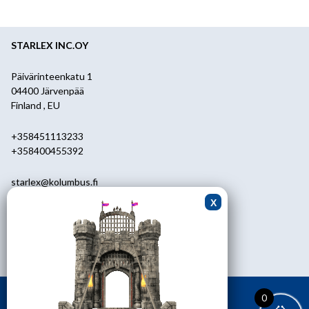
STARLEX INC.OY
Päivärinteenkatu 1
04400 Järvenpää
Finland , EU
+358451113233
+358400455392
starlex@kolumbus.fi
Asiakaspalvelu
0451113233
ark.klo 08.30-17.00
0