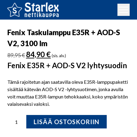
Fenix Taskulamppu E35R + AOD-S
V2, 3100 lm
Alkuperäinen
Nykyinen
84,90
€
89,95
€
(sis. alv.)
hinta
hinta
Fenix E35R + AOD-S V2 lyhtysuodin
oli:
on:
89,95 €.
84,90 €.
Tämä rajoitetun ajan saatavilla oleva E35R-lamppupaketti
sisältää kätevän AOD-S V2 -lyhtysuotimen, jonka avulla
voit muuttaa E35R-lampun tehokkaaksi, koko ympäristön
valaisevaksi valoksi.
Fenix
LISÄÄ OSTOSKORIIN
Taskulamppu
E35R