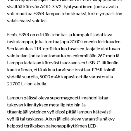
sisältää kätevän AOD-S V2 -lyhtysuotimen, jonka avulla
voit muuttaa E35R-lampun tehokkaaksi, koko ympäristön
valaisevaksi valoksi.
Fenix E35R on erittäin tehokas ja kompakti ladattava
taskulamppu, joka tuottaa jopa 3100 lumenin kirkkauden.
Sen laadukas TIR-optiikka luo tasaisen, laajalle ulottuvan
valokeilan, jonka kantomatka on enimmillään 260 metriä.
Lamppu ladataan kätevästi suoraan sen USB-C-liitännän
kautta ilman, että akkua tarvitsee irrottaa. E35R toimii
yhdellä suurella, 5000 mAh kapasiteetilla varustetulla
21700 Li-ion-akulla.
Lampun päässä oleva supermagneetti mahdollistaa
tukevan kiinnityksen metallipintoihin, ja
titaanipäällysteinen vyöklipsi pitää lampun kätevästi
vyöllä tai taskussa. Akun jäljellä oleva varaustila näkyy
helposti teräksisen painonappikytkimen LED-