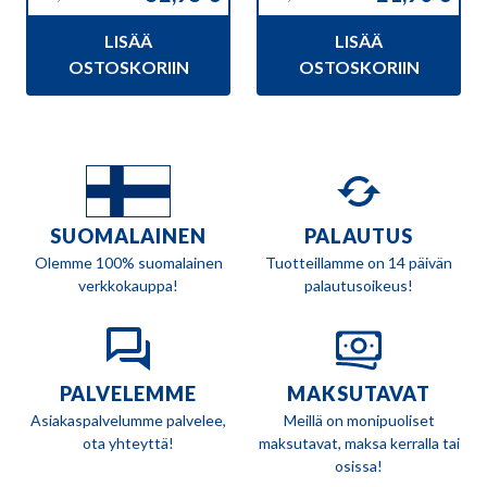
Alkuperäinen
Nykyinen
Alkuperäinen
Nykyinen
hinta
hinta
hinta
hinta
LISÄÄ
LISÄÄ
oli:
on:
oli:
on:
59,95 €.
52,95 €.
24,50 €.
21,90 €.
OSTOSKORIIN
OSTOSKORIIN
SUOMALAINEN
PALAUTUS
Olemme 100% suomalainen
Tuotteillamme on 14 päivän
verkkokauppa!
palautusoikeus!
PALVELEMME
MAKSUTAVAT
Asiakaspalvelumme palvelee,
Meillä on monipuoliset
ota yhteyttä!
maksutavat, maksa kerralla tai
osissa!