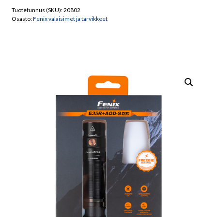
+
Tuotetunnus (SKU):
20802
AOD-
Osasto:
Fenix valaisimet ja tarvikkeet
S
V2,
3100
lm
määrä