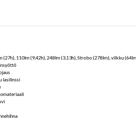
lm (27h), 110lm (9,42h), 248lm (3,13h), Strobo (278lm), vilkku (64l
ransyöttö
ojaus
lasilinssi
e
komateriaali
ovi
annehihna