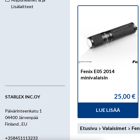
Lisälaitteet
Fenix E05 2014
minivalaisin
25,00
€
STARLEX INC.OY
LUE LISÄÄ
Päivärinteenkatu 1
04400 Järvenpää
Finland , EU
Etusivu
Valaisimet
Fen
+358451113233