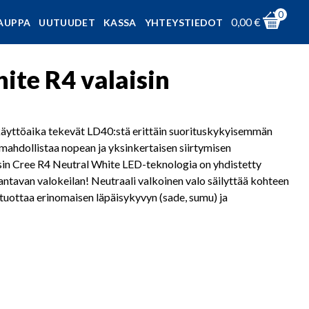
0
0,00
€
AUPPA
UUTUUDET
KASSA
YHTEYSTIEDOT
ite R4 valaisin
äyttöaika tekevät LD40:stä erittäin suorituskykyisemmän
 mahdollistaa nopean ja yksinkertaisen siirtymisen
isin Cree R4 Neutral White LED-teknologia on yhdistetty
kantavan valokeilan! Neutraali valkoinen valo säilyttää kohteen
s tuottaa erinomaisen läpäisykyvyn (sade, sumu) ja