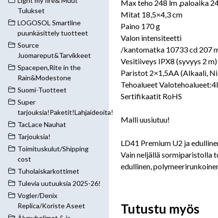
Light my fire& Muut
Max teho 248 lm ,paloaika 2
Tulukset
Mitat 18,5×4,3 cm
LOGOSOL Smartline
Paino 170 g
puunkäsittely tuotteet
Valon intensiteetti
Source
/kantomatka 10733 cd 207 
Juomareput&Tarvikkeet
Vesitiiveys IPX8 (syvyys 2 m)
Spacepen,Rite in the
Paristot 2×1,5AA (Alkaali, 
Rain&Modestone
Tehoalueet Valotehoalueet:
Suomi-Tuotteet
Sertifikaatit RoHS
Super
tarjouksia!Paketit!Lahjaideoita!
Malli uusiutuu!
TacLace Nauhat
Tarjouksia!
LD41 Premium U2 ja edulline
Toimituskulut/Shipping
Vain neljällä sormiparistoll
cost
edullinen, polymeerirunkoinen 
Tuholaiskarkottimet
Tulevia uutuuksia 2025-26!
Vogler/Denix
Tutustu myös
Replica/Koriste Aseet
Älypuhelimet & ja