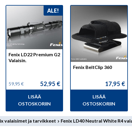
ALE!
Fenix LD22 Premium G2
Valaisin.
Fenix BeltClip 360
52,95
€
17,95
€
59,95
€
Alkuperäinen
Nykyinen
hinta
hinta
LISÄÄ
LISÄÄ
oli:
on:
59,95 €.
52,95 €.
OSTOSKORIIN
OSTOSKORIIN
ix valaisimet ja tarvikkeet
Fenix LD40 Neutral White R4 vala