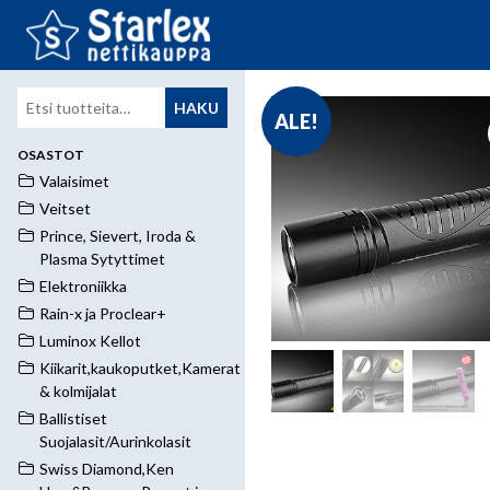
Etsi:
HAKU
ALE!
OSASTOT
Valaisimet
Veitset
Prince, Sievert, Iroda &
Plasma Sytyttimet
Elektroniikka
Rain-x ja Proclear+
Luminox Kellot
Kiikarit,kaukoputket,Kamerat
& kolmijalat
Ballistiset
Suojalasit/Aurinkolasit
Swiss Diamond,Ken