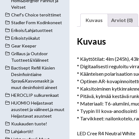
Hom&Bergner Pannut ja
Veitset
Chef's Choice teroittimet
Kuvaus
Arviot (0)
Stadler Form Kodinkoneet
Erikois/Lahjatuotteet
Erikoistyökalut
Kuvaus
Gear Keeper
Grillaus ja Outdoor
* Käyttötilat: 4lm (245h), 43
Tuotteet&Välineet
* Digitaalisesti reguloitu vir
Bactisept Refill Käsien
* Käänteisen polarisaation su
Desinfiointiaine
* Optinen AR-kovapinnoitettu 
Spray&Kasvomaskit ja
muut desinfiointi aineet
* Kaksitoiminen kytkinraknn
HEROCLIP sulkurenkaat
* Pitävä, kylmää kestävä run
HUOMIO Heijastavat
* Materiaali: T6-alumiini, mu
asusteet ja välineet,ja muut
* Tyypin III kova-anodisointi
Heijastavat asusteet
* Tarvikkeet: nailonkotelo, r
Kuukauden tuote!
Lahjakortit!
LED Cree R4 Neutral White