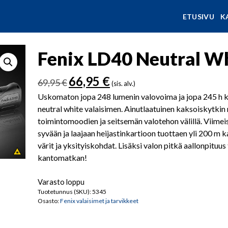
ETUSIVU
K
Fenix LD40 Neutral Wh
Alkuperäinen
Nykyinen
66,95
€
69,95
€
(sis. alv.)
hinta
hinta
Uskomaton jopa 248 lumenin valovoima ja jopa 245 h k
oli:
on:
neutral white valaisimen. Ainutlaatuinen kaksoiskytkin
69,95 €.
66,95 €.
toimintomoodien ja seitsemän valotehon välillä. Viime
syvään ja laajaan heijastinkartioon tuottaen yli 200 m 
värit ja yksityiskohdat. Lisäksi valon pitkä aallonpituu
kantomatkan!
Varasto loppu
Tuotetunnus (SKU):
5345
Osasto:
Fenix valaisimet ja tarvikkeet