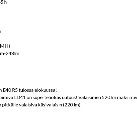
45 h
m
NiMH)
4lm-248lm
n E40 R5 tulossa elokuussa!
a toimiva LD41 on supertehokas uutuus! Valaisimen 520 lm maksimiv
pitkälle valaisiva käsivalaisin (220 lm).