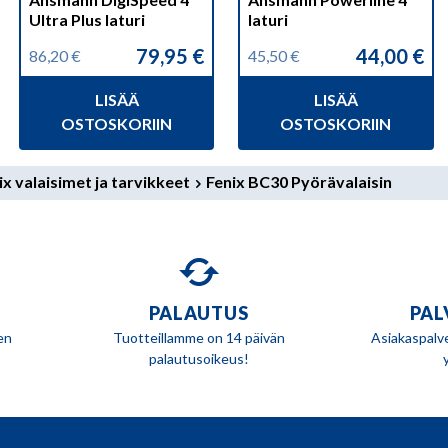
Ultra Plus laturi
laturi
79,95
€
44,00
€
86,20
€
45,50
€
Alkuperäinen
Nykyinen
Alkuperäinen
Nykyinen
hinta
hinta
hinta
hinta
LISÄÄ
LISÄÄ
oli:
on:
oli:
on:
86,20 €.
79,95 €.
45,50 €.
44,00 €.
OSTOSKORIIN
OSTOSKORIIN
ix valaisimet ja tarvikkeet
Fenix BC30 Pyörävalaisin
PALAUTUS
PAL
en
Tuotteillamme on 14 päivän
Asiakaspalv
palautusoikeus!