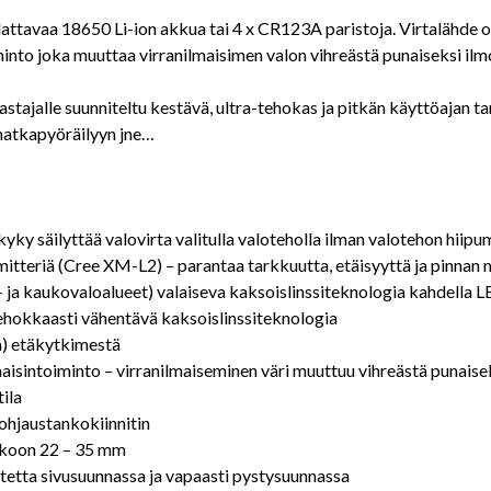
ttavaa 18650 Li-ion akkua tai 4 x CR123A paristoja. Virtalähde on
minto joka muuttaa virranilmaisimen valon vihreästä punaiseksi ilmo
astajalle suunniteltu kestävä, ultra-tehokas ja pitkän käyttöajan t
matkapyöräilyyn jne…
yky säilyttää valovirta valitulla valoteholla ilman valotehon hiipu
mitteriä (Cree XM-L2) – parantaa tarkkuutta, etäisyyttä ja pinnan
 ja kaukovaloalueet) valaiseva kaksoislinssiteknologia kahdella L
tehokkaasti vähentävä kaksoislinssiteknologia
m) etäkytkimestä
maisintoiminto – virranilmaiseminen väri muuttuu vihreästä punaise
tila
 ohjaustankokiinnitin
ankoon 22 – 35 mm
stetta sivusuunnassa ja vapaasti pystysuunnassa