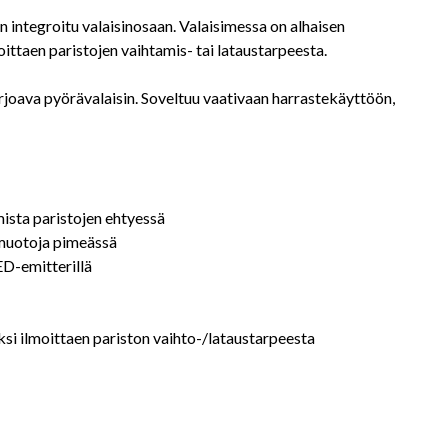
 integroitu valaisinosaan. Valaisimessa on alhaisen
ittaen paristojen vaihtamis- tai lataustarpeesta.
arjoava pyörävalaisin. Soveltuu vaativaan harrastekäyttöön,
mista paristojen ehtyessä
 muotoja pimeässä
ED-emitterillä
ksi ilmoittaen pariston vaihto-/lataustarpeesta