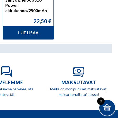
Power
akkukenno/2500mAh
22,50
€
LUE LISÄÄ
VELEMME
MAKSUTAVAT
elumme palvelee, ota
Meillä on monipuoliset maksutavat,
yhteyttä!
maksa kerralla tai osissa!
0