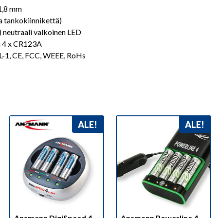
1,8 mm
ja tankokiinnikettä)
 neutraali valkoinen LED
ai 4 x CR123A
1, CE, FCC, WEEE, RoHs
ALE!
ALE!
Ansmann DigiSpeed 4
Ansmann Powerline 4