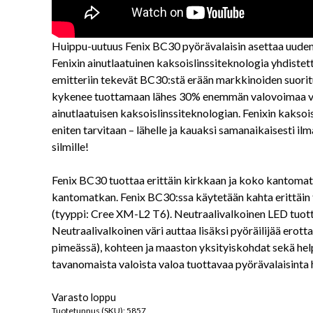
Huippu-uutuus Fenix BC30 pyörävalaisin asettaa uuden 
Fenixin ainutlaatuinen kaksoislinssiteknologia yhdiste
emitteriin tekevät BC30:stä erään markkinoiden suori
kykenee tuottamaan lähes 30% enemmän valovoimaa valo
ainutlaatuisen kaksoislinssiteknologian. Fenixin kaksois
eniten tarvitaan – lähelle ja kauaksi samanaikaisesti il
silmille!
Fenix BC30 tuottaa erittäin kirkkaan ja koko kantoma
kantomatkan. Fenix BC30:ssa käytetään kahta erittäin 
(tyyppi: Cree XM-L2 T6). Neutraalivalkoinen LED tuotta
Neutraalivalkoinen väri auttaa lisäksi pyöräilijää erot
pimeässä), kohteen ja maaston yksityiskohdat sekä h
tavanomaista valoista valoa tuottavaa pyörävalaisint
Varasto loppu
Tuotetunnus (SKU):
5857