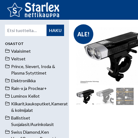
Etsi:
HAKU
ALE!
OSASTOT
Valaisimet
Veitset
Prince, Sievert, Iroda &
Plasma Sytyttimet
Elektroniikka
Rain-x ja Proclear+
Luminox Kellot
Kiikarit,kaukoputket,Kamerat
& kolmijalat
Ballistiset
Suojalasit/Aurinkolasit
Swiss Diamond,Ken