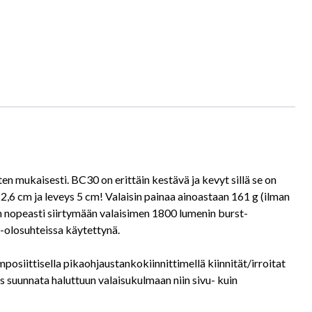
ten mukaisesti. BC30 on erittäin kestävä ja kevyt sillä se on
2,6 cm ja leveys 5 cm! Valaisin painaa ainoastaan 161 g (ilman
n nopeasti siirtymään valaisimen 1800 lumenin burst-
o-olosuhteissa käytettynä.
osiittisella pikaohjaustankokiinnittimellä kiinnität/irroitat
s suunnata haluttuun valaisukulmaan niin sivu- kuin