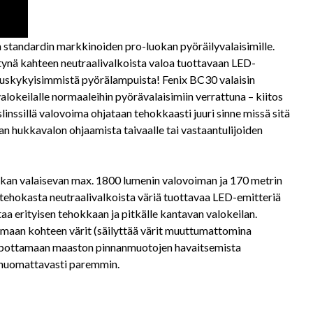
standardin markkinoiden pro-luokan pyöräilyvalaisimille.
ttynä kahteen neutraalivalkoista valoa tuottavaan LED-
tuskykyisimmistä pyörälampuista! Fenix BC30 valaisin
keilalle normaaleihin pyörävalaisimiin verrattuna – kiitos
linssillä valovoima ohjataan tehokkaasti juuri sinne missä sitä
man hukkavalon ohjaamista taivaalle tai vastaantulijoiden
tkan valaisevan max. 1800 lumenin valovoiman ja 170 metrin
tehokasta neutraalivalkoista väriä tuottavaa LED-emitteriä
a erityisen tehokkaan ja pitkälle kantavan valokeilan.
tamaan kohteen värit (säilyttää värit muuttumattomina
elpottamaan maaston pinnanmuotojen havaitsemista
a huomattavasti paremmin.