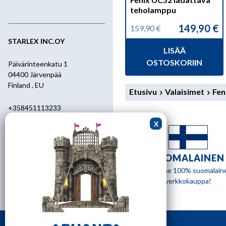
teholamppu
149,90
€
159,90
€
Alkuperäinen
Nykyinen
hinta
hinta
STARLEX INC.OY
LISÄÄ
oli:
on:
159,90 €.
149,90 €.
OSTOSKORIIN
Päivärinteenkatu 1
04400 Järvenpää
Finland , EU
Etusivu
Valaisimet
Fen
+358451113233
+358400455392
starlex@kolumbus.fi
SUOMALAINEN
Asiakaspalvelu
Olemme 100% suomalain
verkkokauppa!
0451113233
ark.klo 08.30-17.00