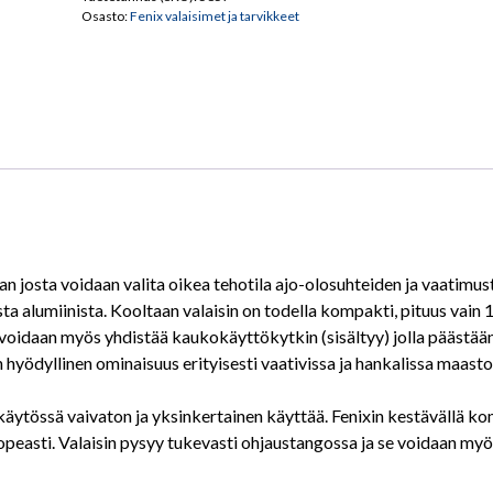
Osasto:
Fenix valaisimet ja tarvikkeet
an josta voidaan valita oikea tehotila ajo-olosuhteiden ja vaatimus
a alumiinista. Kooltaan valaisin on todella kompakti, pituus vain 1
 voidaan myös yhdistää kaukokäyttökytkin (sisältyy) jolla päästää
n hyödyllinen ominaisuus erityisesti vaativissa ja hankalissa maast
äytössä vaivaton ja yksinkertainen käyttää. Fenixin kestävällä komp
opeasti. Valaisin pysyy tukevasti ohjaustangossa ja se voidaan myö