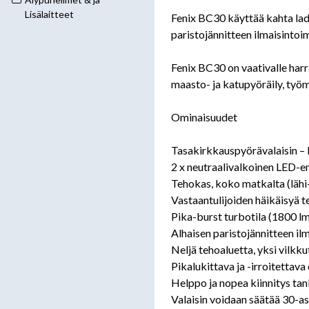
Lisälaitteet
Fenix BC30 käyttää kahta lada
paristojännitteen ilmaisintoi
Fenix BC30 on vaativalle harr
maasto- ja katupyöräily, työ
Ominaisuudet
Tasakirkkauspyörävalaisin – k
2 x neutraalivalkoinen LED-e
Tehokas, koko matkalta (lähi-
Vastaantulijoiden häikäisyä 
Pika-burst turbotila (1800 l
Alhaisen paristojännitteen il
Neljä tehoaluetta, yksi vilkku
Pikalukittava ja -irroitettava
Helppo ja nopea kiinnitys t
Valaisin voidaan säätää 30-a