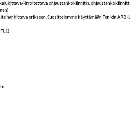
kalukittava/-irroitettava ohjaustankokiinnitin, ohjaustankokiinnitt
inen)
laite hankittava erikseen. Suosittelemme käyttämään Fenixin ARB-
 FL1)
 lm