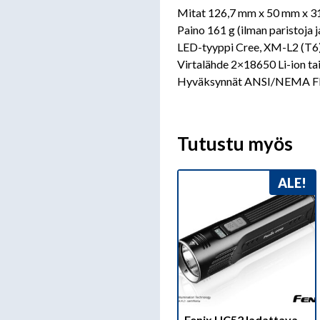
Mitat 126,7 mm x 50 mm x 3
Paino 161 g (ilman paristoja 
LED-tyyppi Cree, XM-L2 (T6)
Virtalähde 2×18650 Li-ion t
Hyväksynnät ANSI/NEMA FL-
Tutustu myös
ALE!
Fenix UC52 ladattava