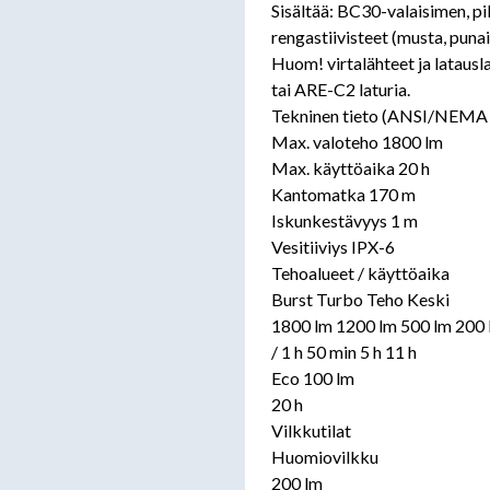
Sisältää: BC30-valaisimen, pi
rengastiivisteet (musta, puna
Huom! virtalähteet ja lataus
tai ARE-C2 laturia.
Tekninen tieto (ANSI/NEMA
Max. valoteho 1800 lm
Max. käyttöaika 20 h
Kantomatka 170 m
Iskunkestävyys 1 m
Vesitiiviys IPX-6
Tehoalueet / käyttöaika
Burst Turbo Teho Keski
1800 lm 1200 lm 500 lm 200
/ 1 h 50 min 5 h 11 h
Eco 100 lm
20 h
Vilkkutilat
Huomiovilkku
200 lm