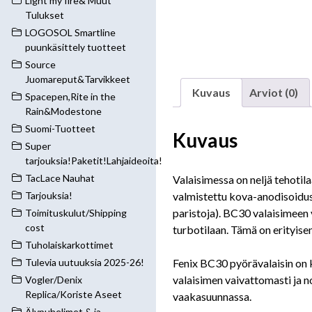
Light my fire& Muut
Tulukset
LOGOSOL Smartline
puunkäsittely tuotteet
Source
Juomareput&Tarvikkeet
Kuvaus
Arviot (0)
Spacepen,Rite in the
Rain&Modestone
Suomi-Tuotteet
Kuvaus
Super
tarjouksia!Paketit!Lahjaideoita!
TacLace Nauhat
Valaisimessa on neljä tehotila
valmistettu kova-anodisoidust
Tarjouksia!
paristoja). BC30 valaisimeen
Toimituskulut/Shipping
cost
turbotilaan. Tämä on erityise
Tuholaiskarkottimet
Fenix BC30 pyörävalaisin on k
Tulevia uutuuksia 2025-26!
valaisimen vaivattomasti ja n
Vogler/Denix
Replica/Koriste Aseet
vaakasuunnassa.
Älypuhelimet & ja