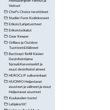
Hom&Bergner Pannut ja
Veitset
Chef's Choice teroittimet
Stadler Form Kodinkoneet
Erikois/Lahjatuotteet
Erikoistyökalut
Gear Keeper
Grillaus ja Outdoor
Tuotteet&Välineet
Bactisept Refill Käsien
Desinfiointiaine
Spray&Kasvomaskit ja
muut desinfiointi aineet
HEROCLIP sulkurenkaat
HUOMIO Heijastavat
asusteet ja välineet,ja muut
Heijastavat asusteet
Kuukauden tuote!
Lahjakortit!