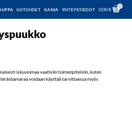
0
0,00
€
AUPPA
UUTUUDET
KASSA
YHTEYSTIEDOT
tyspuukko
maisesti iskuvoimaa vaativiin toimenpiteisiin, kuten
aa teräshamaraa voidaan käyttää tarvittaessa myös