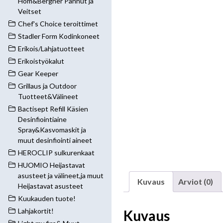
Hom&Bergner Pannut ja
Veitset
Chef's Choice teroittimet
Stadler Form Kodinkoneet
Erikois/Lahjatuotteet
Erikoistyökalut
Gear Keeper
Grillaus ja Outdoor
Tuotteet&Välineet
Bactisept Refill Käsien
Desinfiointiaine
Spray&Kasvomaskit ja
muut desinfiointi aineet
HEROCLIP sulkurenkaat
HUOMIO Heijastavat
asusteet ja välineet,ja muut
Kuvaus
Arviot (0)
Heijastavat asusteet
Kuukauden tuote!
Lahjakortit!
Kuvaus