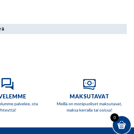
rä
VELEMME
MAKSUTAVAT
elumme palvelee, ota
Meillä on monipuoliset maksutavat,
yhteyttä!
maksa kerralla tai osissa!
0