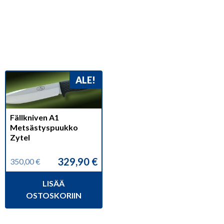
ALE!
Fällkniven A1
Metsästyspuukko
Zytel
329,90
€
350,00
€
Alkuperäinen
Nykyinen
hinta
hinta
LISÄÄ
oli:
on:
350,00 €.
329,90 €.
OSTOSKORIIN