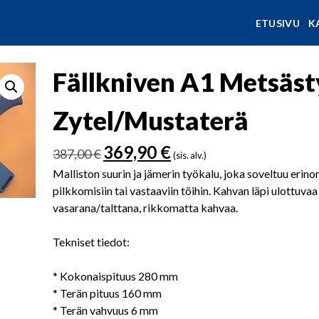
ETUSIVU
K
Fällkniven A1 Metsäs
Zytel/Mustaterä
Alkuperäinen
Nykyinen
369,90
€
387,00
€
(sis. alv.)
hinta
hinta
Malliston suurin ja jämerin työkalu, joka soveltuu erino
oli:
on:
pilkkomisiin tai vastaaviin töihin. Kahvan läpi ulottuv
387,00 €.
369,90 €.
vasarana/talttana, rikkomatta kahvaa.
Tekniset tiedot:
* Kokonaispituus 280 mm
* Terän pituus 160 mm
* Terän vahvuus 6 mm