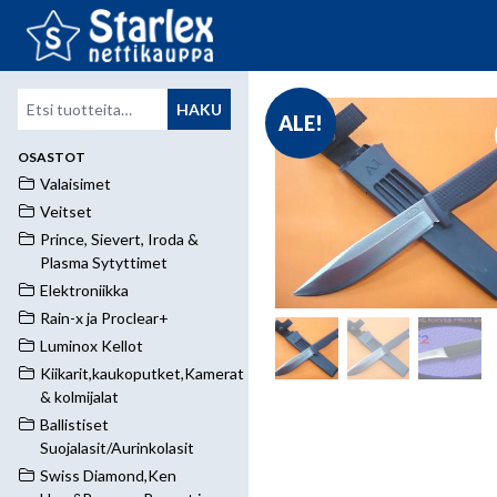
Etsi:
HAKU
ALE!
OSASTOT
Valaisimet
Veitset
Prince, Sievert, Iroda &
Plasma Sytyttimet
Elektroniikka
Rain-x ja Proclear+
Luminox Kellot
Kiikarit,kaukoputket,Kamerat
& kolmijalat
Ballistiset
Suojalasit/Aurinkolasit
Swiss Diamond,Ken