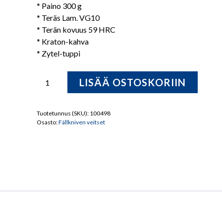
* Paino 300 g
* Teräs Lam. VG10
* Terän kovuus 59 HRC
* Kraton-kahva
* Zytel-tuppi
Fällkniven
LISÄÄ OSTOSKORIIN
A1
Metsästyspuukko
Zytel/Mustaterä
Tuotetunnus (SKU):
100498
Osasto:
Fällkniven veitset
määrä