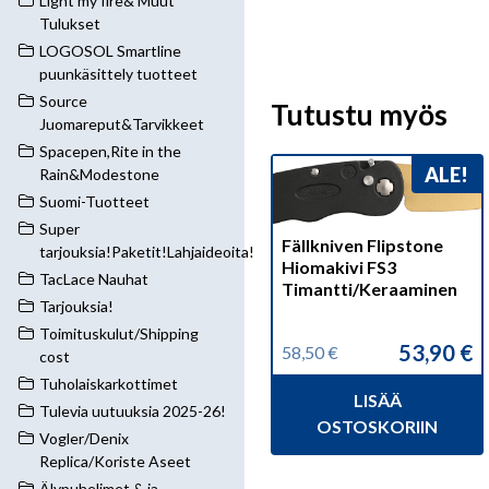
Light my fire& Muut
Tulukset
LOGOSOL Smartline
puunkäsittely tuotteet
Source
Tutustu myös
Juomareput&Tarvikkeet
Spacepen,Rite in the
ALE!
Rain&Modestone
Suomi-Tuotteet
Super
Fällkniven Flipstone
tarjouksia!Paketit!Lahjaideoita!
Hiomakivi FS3
TacLace Nauhat
Timantti/Keraaminen
Tarjouksia!
Toimituskulut/Shipping
53,90
€
58,50
€
cost
Alkuperäinen
Nykyinen
hinta
hinta
Tuholaiskarkottimet
LISÄÄ
oli:
on:
Tulevia uutuuksia 2025-26!
58,50 €.
53,90 €.
OSTOSKORIIN
Vogler/Denix
Replica/Koriste Aseet
Älypuhelimet & ja