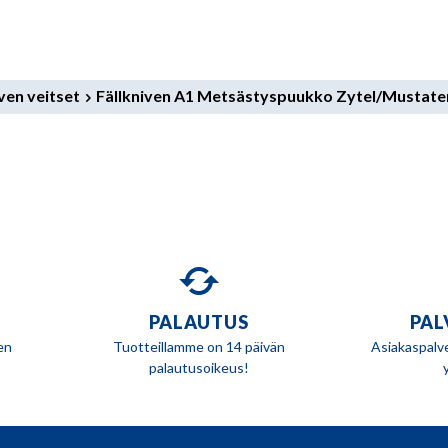
ven veitset
Fällkniven A1 Metsästyspuukko Zytel/Mustate
PALAUTUS
PAL
en
Tuotteillamme on 14 päivän
Asiakaspalv
palautusoikeus!