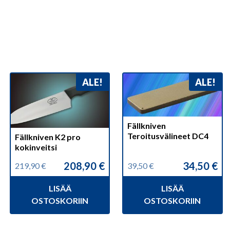
ALE!
ALE!
Fällkniven
Teroitusvälineet DC4
Fällkniven K2 pro
kokinveitsi
208,90
€
34,50
€
219,90
€
39,50
€
Alkuperäinen
Nykyinen
Alkuperäinen
Nykyinen
hinta
hinta
hinta
hinta
LISÄÄ
LISÄÄ
oli:
on:
oli:
on:
219,90 €.
208,90 €.
39,50 €.
34,50 €.
OSTOSKORIIN
OSTOSKORIIN