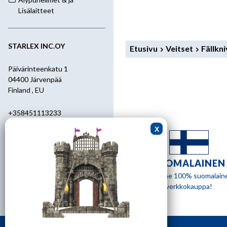
Lisälaitteet
STARLEX INC.OY
Etusivu
Veitset
Fällkni
Päivärinteenkatu 1
04400 Järvenpää
Finland , EU
+358451113233
+358400455392
starlex@kolumbus.fi
SUOMALAINEN
Asiakaspalvelu
Olemme 100% suomalain
verkkokauppa!
0451113233
ark.klo 08.30-17.00