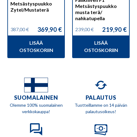
Metsästyspuukko
Metsästyspuukko
Zytel/Mustaterä
musta terä/
nahkatupella
369,90
€
219,90
€
387,00
€
239,00
€
Alkuperäinen
Nykyinen
Alkuperäinen
Nykyinen
hinta
hinta
hinta
hinta
LISÄÄ
LISÄÄ
oli:
on:
oli:
on:
387,00 €.
369,90 €.
239,00 €.
219,90 €.
OSTOSKORIIN
OSTOSKORIIN
SUOMALAINEN
PALAUTUS
Olemme 100% suomalainen
Tuotteillamme on 14 päivän
verkkokauppa!
palautusoikeus!