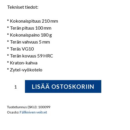
Tekniset tiedot:
* Kokonaispituus 210 mm
* Terän pituus 100 mm
* Kokonaispaino 180 g
* Terän vahvuus 5 mm
* Teräs VG10
* Terän kovuus 59 HRC
* Kraton-kahva
* Zytel-vyökotelo
Fällkniven
LISÄÄ OSTOSKORIIN
H1
Metsästyspuukko
zyteltupella
Tuotetunnus (SKU):
100099
määrä
Osasto:
Fällkniven veitset