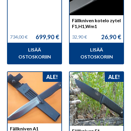
Fällkniven kotelo zytel
F1,H1,Wm1
699,90
€
26,90
€
734,00
€
32,90
€
Alkuperäinen
Nykyinen
Alkuperäinen
Nykyinen
hinta
hinta
hinta
hinta
LISÄÄ
LISÄÄ
oli:
on:
oli:
on:
734,00 €.
699,90 €.
32,90 €.
26,90 €.
OSTOSKORIIN
OSTOSKORIIN
ALE!
ALE!
Fällkniven A1
Fällkniven F1