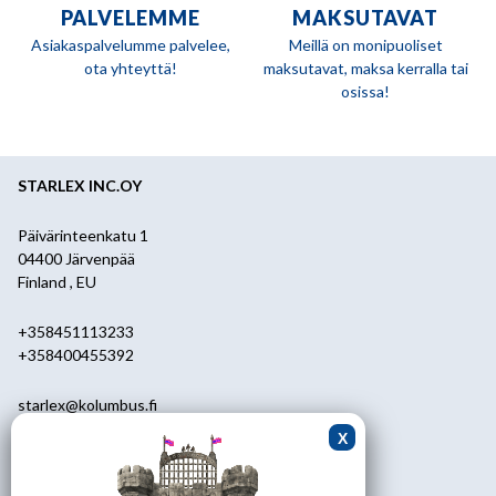
PALVELEMME
MAKSUTAVAT
Asiakaspalvelumme palvelee,
Meillä on monipuoliset
ota yhteyttä!
maksutavat, maksa kerralla tai
osissa!
STARLEX INC.OY
Päivärinteenkatu 1
04400 Järvenpää
Finland , EU
+358451113233
+358400455392
starlex@kolumbus.fi
Asiakaspalvelu