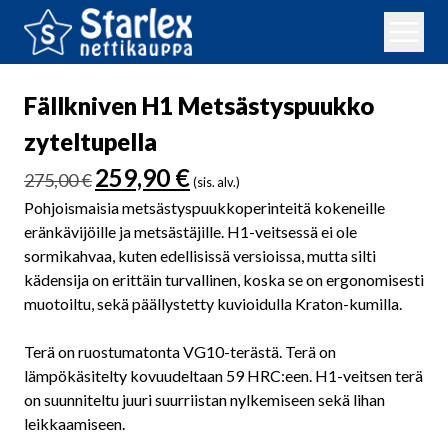
Fällkniven H1 Metsästyspuukko
zyteltupella
Alkuperäinen
Nykyinen
259,90
€
275,00
€
(sis. alv.)
hinta
hinta
Pohjoismaisia metsästyspuukkoperinteitä kokeneille
oli:
on:
eränkävijöille ja metsästäjille. H1-veitsessä ei ole
275,00 €.
259,90 €.
sormikahvaa, kuten edellisissä versioissa, mutta silti
kädensija on erittäin turvallinen, koska se on ergonomisesti
muotoiltu, sekä päällystetty kuvioidulla Kraton-kumilla.
Terä on ruostumatonta VG10-terästä. Terä on
lämpökäsitelty kovuudeltaan 59 HRC:een. H1-veitsen terä
on suunniteltu juuri suurriistan nylkemiseen sekä lihan
leikkaamiseen.