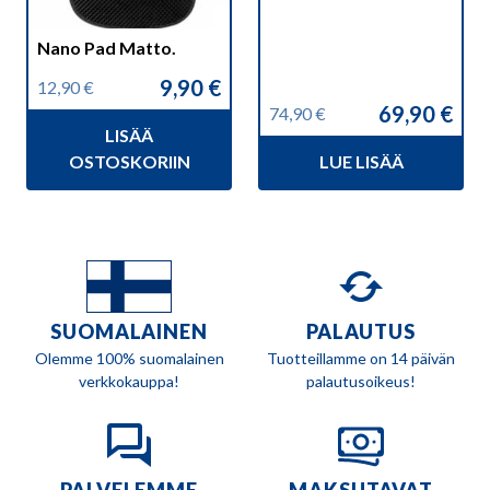
Nano Pad Matto.
9,90
€
12,90
€
Alkuperäinen
Nykyinen
69,90
€
74,90
€
hinta
hinta
Alkuperäinen
Nykyinen
LISÄÄ
oli:
on:
hinta
hinta
12,90 €.
9,90 €.
OSTOSKORIIN
LUE LISÄÄ
oli:
on:
74,90 €.
69,90 €.
SUOMALAINEN
PALAUTUS
Olemme 100% suomalainen
Tuotteillamme on 14 päivän
verkkokauppa!
palautusoikeus!