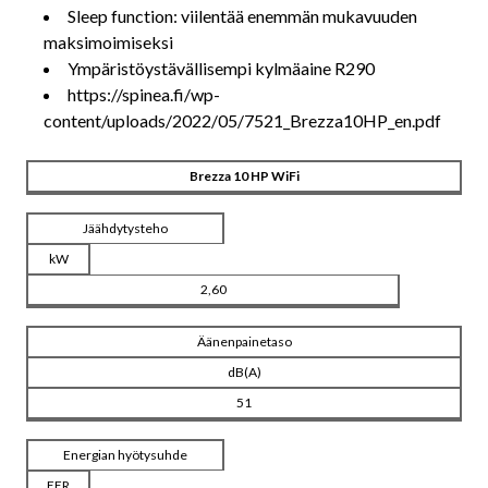
Sleep function: viilentää enemmän mukavuuden
maksimoimiseksi
Ympäristöystävällisempi kylmäaine R290
https://spinea.fi/wp-
content/uploads/2022/05/7521_Brezza10HP_en.pdf
Brezza 10 HP WiFi
Jäähdytysteho
kW
2,60
Äänenpainetaso
dB(A)
51
Energian hyötysuhde
EER