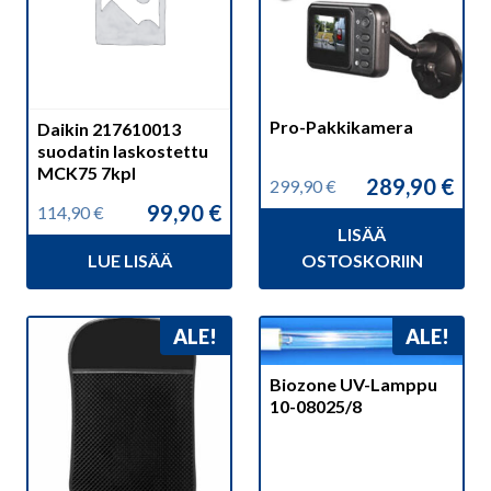
Pro-Pakkikamera
Daikin 217610013
suodatin laskostettu
MCK75 7kpl
289,90
€
299,90
€
Alkuperäinen
Nykyinen
99,90
€
114,90
€
hinta
hinta
Alkuperäinen
Nykyinen
LISÄÄ
oli:
on:
hinta
hinta
299,90 €.
289,90 €.
LUE LISÄÄ
OSTOSKORIIN
oli:
on:
114,90 €.
99,90 €.
ALE!
ALE!
Biozone UV-Lamppu
10-08025/8