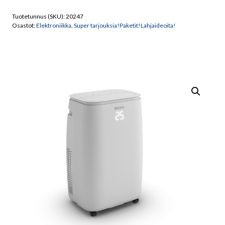
HP
Tuotetunnus (SKU):
20247
WiFi
Osastot:
Elektroniikka
,
Super tarjouksia!Paketit!Lahjaideoita!
siirrettävä
ilamastointilaite
määrä