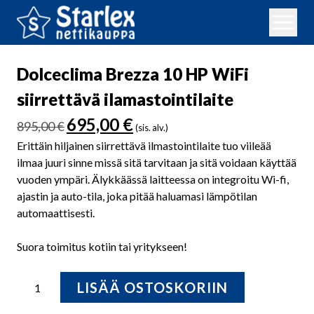
Dolceclima Brezza 10 HP WiFi
siirrettävä ilamastointilaite
Alkuperäinen
Nykyinen
695,00
€
895,00
€
(sis. alv.)
hinta
hinta
Erittäin hiljainen siirrettävä ilmastointilaite tuo viileää
oli:
on:
ilmaa juuri sinne missä sitä tarvitaan ja sitä voidaan käyttää
895,00 €.
695,00 €.
vuoden ympäri. Älykkäässä laitteessa on integroitu Wi-fi,
ajastin ja auto-tila, joka pitää haluamasi lämpötilan
automaattisesti.
Suora toimitus kotiin tai yritykseen!
Dolceclima
LISÄÄ OSTOSKORIIN
Brezza
10