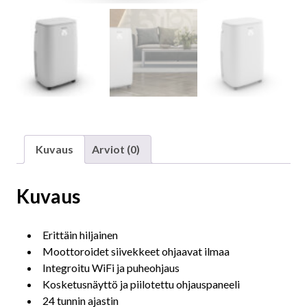
Kuvaus
Arviot (0)
Kuvaus
Erittäin hiljainen
Moottoroidet siivekkeet ohjaavat ilmaa
Integroitu WiFi ja puheohjaus
Kosketusnäyttö ja piilotettu ohjauspaneeli
24 tunnin ajastin