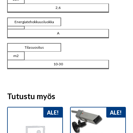
2,6
Energiatehokkuusluokka
A
Tilasuositus
m2
10-30
Tutustu myös
ALE!
ALE!