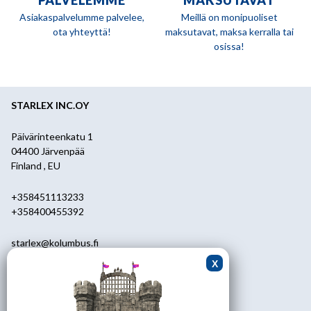
PALVELEMME
MAKSUTAVAT
Asiakaspalvelumme palvelee,
Meillä on monipuoliset
ota yhteyttä!
maksutavat, maksa kerralla tai
osissa!
STARLEX INC.OY
Päivärinteenkatu 1
04400 Järvenpää
Finland , EU
+358451113233
+358400455392
starlex@kolumbus.fi
Asiakaspalvelu
0451113233