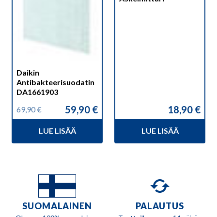
Daikin
Antibakteerisuodatin
DA1661903
59,90
€
18,90
€
69,90
€
Alkuperäinen
Nykyinen
hinta
hinta
LUE LISÄÄ
LUE LISÄÄ
oli:
on:
69,90 €.
59,90 €.
SUOMALAINEN
PALAUTUS