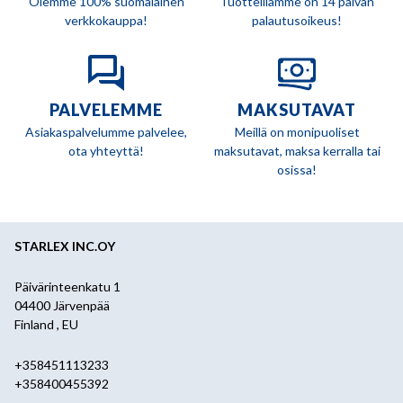
Olemme 100% suomalainen
Tuotteillamme on 14 päivän
verkkokauppa!
palautusoikeus!
PALVELEMME
MAKSUTAVAT
Asiakaspalvelumme palvelee,
Meillä on monipuoliset
ota yhteyttä!
maksutavat, maksa kerralla tai
osissa!
STARLEX INC.OY
Päivärinteenkatu 1
04400 Järvenpää
Finland , EU
+358451113233
+358400455392