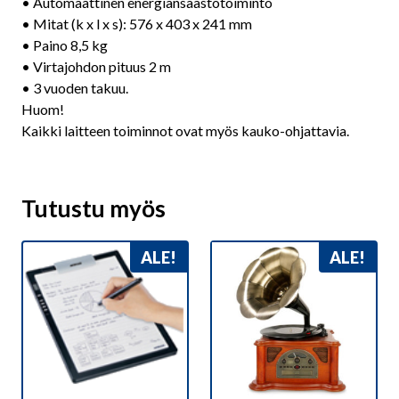
• Automaattinen energiansäästötoiminto
• Mitat (k x l x s): 576 x 403 x 241 mm
• Paino 8,5 kg
• Virtajohdon pituus 2 m
• 3 vuoden takuu.
Huom!
Kaikki laitteen toiminnot ovat myös kauko-ohjattavia.
Tutustu myös
ALE!
ALE!