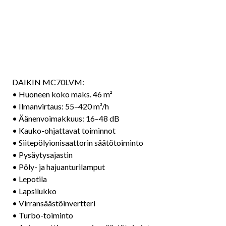
DAIKIN MC70LVM:
• Huoneen koko maks. 46 m²
• Ilmanvirtaus: 55–420 m³/h
• Äänenvoimakkuus: 16–48 dB
• Kauko-ohjattavat toiminnot
• Siitepölyionisaattorin säätötoiminto
• Pysäytysajastin
• Pöly- ja hajuanturilamput
• Lepotila
• Lapsilukko
• Virransäästöinvertteri
• Turbo-toiminto