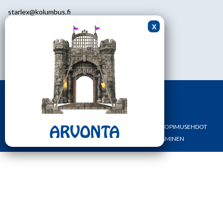
starlex@kolumbus.fi
Asiakaspalvelu
0451113233
ark.klo 08.30-17.00
ETUSIVU
YHTEYSTIEDOT
OMA TILI
TILAUS- JA SOPIMUSEHDOT
REKISTERI- JA TIETOSUOJASELOSTE
MAKSAMINEN