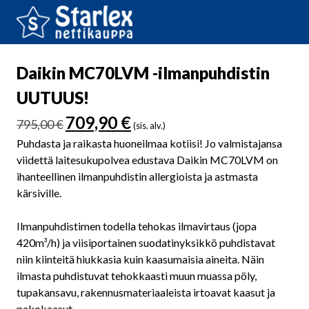
Daikin MC70LVM -ilmanpuhdistin
UUTUUS!
Alkuperäinen
Nykyinen
709,90
€
795,00
€
(sis. alv.)
hinta
hinta
Puhdasta ja raikasta huoneilmaa kotiisi! Jo valmistajansa
oli:
on:
viidettä laitesukupolvea edustava Daikin MC70LVM on
795,00 €.
709,90 €.
ihanteellinen ilmanpuhdistin allergioista ja astmasta
kärsiville.
Ilmanpuhdistimen todella tehokas ilmavirtaus (jopa
420m³/h) ja viisiportainen suodatinyksikkö puhdistavat
niin kiinteitä hiukkasia kuin kaasumaisia aineita. Näin
ilmasta puhdistuvat tehokkaasti muun muassa pöly,
tupakansavu, rakennusmateriaaleista irtoavat kaasut ja
pakokaasut.