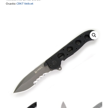
määrä
Osasto:
CRKT Veitset