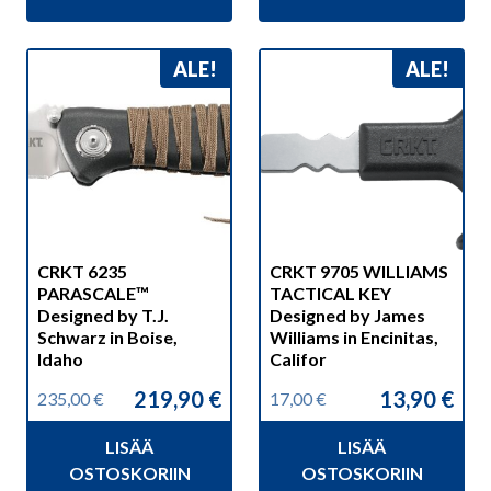
ALE!
ALE!
CRKT 6235
CRKT 9705 WILLIAMS
PARASCALE™
TACTICAL KEY
Designed by T.J.
Designed by James
Schwarz in Boise,
Williams in Encinitas,
Idaho
Califor
219,90
€
13,90
€
235,00
€
17,00
€
Alkuperäinen
Nykyinen
Alkuperäinen
Nykyinen
hinta
hinta
hinta
hinta
LISÄÄ
LISÄÄ
oli:
on:
oli:
on:
235,00 €.
219,90 €.
17,00 €.
13,90 €.
OSTOSKORIIN
OSTOSKORIIN