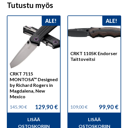
Tutustu myös
ALE!
ALE!
CRKT 1105K Endorser
Taittoveitsi
CRKT 7115
MONTOSA™ Designed
by Richard Rogers in
Magdalena, New
Mexico
129,90
€
99,90
€
145,90
€
109,00
€
Alkuperäinen
Nykyinen
Alkuperäinen
Nykyinen
hinta
hinta
hinta
hinta
LISÄÄ
LISÄÄ
oli:
on:
oli:
on:
145,90 €.
129,90 €.
109,00 €.
99,90 €.
OSTOSKORIIN
OSTOSKORIIN