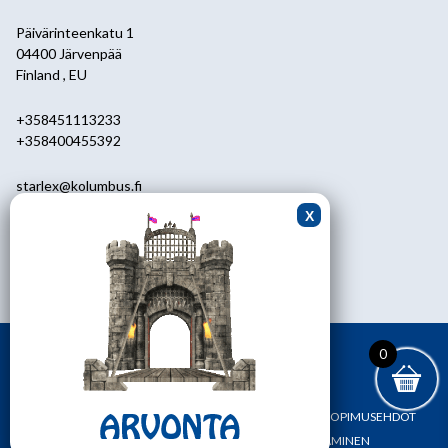
Päivärinteenkatu 1
04400 Järvenpää
Finland , EU
+358451113233
+358400455392
starlex@kolumbus.fi
Asiakaspalvelu
0451113233
ark.klo 08.30-17.00
0
ETUSIVU
YHTEYSTIEDOT
OMA TILI
TILAUS- JA SOPIMUSEHDOT
REKISTERI- JA TIETOSUOJASELOSTE
MAKSAMINEN