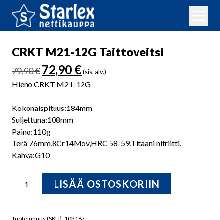
CRKT M21-12G Taittoveitsi
Alkuperäinen
Nykyinen
72,90
€
79,90
€
(sis. alv.)
hinta
hinta
Hieno CRKT M21-12G
oli:
on:
79,90 €.
72,90 €.
Kokonaispituus:184mm
Suljettuna:108mm
Paino:110g
Terä:76mm,8Cr14Mov,HRC 58-59,Titaani nitriitti.
Kahva:G10
CRKT
LISÄÄ OSTOSKORIIN
M21-
12G
Taittoveitsi
Tuotetunnus (SKU):
103187