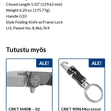
Closed Length 5.10″ (129.62 mm)
Weight 6.20 oz. (175.77g)
Handle G10
Style Folding Knife w/Frame Lock
U.S. Patent No. 8,966,769
Tutustu myös
ALE!
ALE!
CRKT M40® – 02
CRKT 9096 Microtool