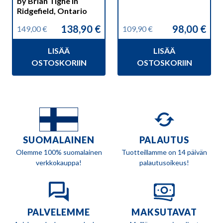
by Brian Tighe in
Ridgefield, Ontario
138,90
€
98,00
€
149,00
€
109,90
€
Alkuperäinen
Nykyinen
Alkuperäinen
Nykyinen
hinta
hinta
hinta
hinta
LISÄÄ
LISÄÄ
oli:
on:
oli:
on:
149,00 €.
138,90 €.
109,90 €.
98,00 €.
OSTOSKORIIN
OSTOSKORIIN
SUOMALAINEN
PALAUTUS
Olemme 100% suomalainen
Tuotteillamme on 14 päivän
verkkokauppa!
palautusoikeus!
PALVELEMME
MAKSUTAVAT