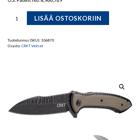
CRKT
LISÄÄ OSTOSKORIIN
5380
APOC™
Designed
Tuotetunnus (SKU):
106870
by
Osasto:
CRKT Veitset
Eric
Ochs
in
Sherwood,
OR
määrä