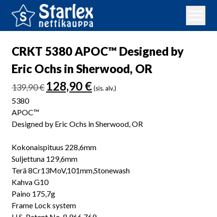
CRKT 5380 APOC™ Designed by
Eric Ochs in Sherwood, OR
Alkuperäinen
Nykyinen
128,90
€
139,90
€
(sis. alv.)
hinta
hinta
5380
oli:
on:
APOC™
139,90 €.
128,90 €.
Designed by Eric Ochs in Sherwood, OR
Kokonaispituus 228,6mm
Suljettuna 129,6mm
Terä 8Cr13MoV,101mm,Stonewash
Kahva G10
Paino 175,7g
Frame Lock system
U.S. Patent No. 8,966,769