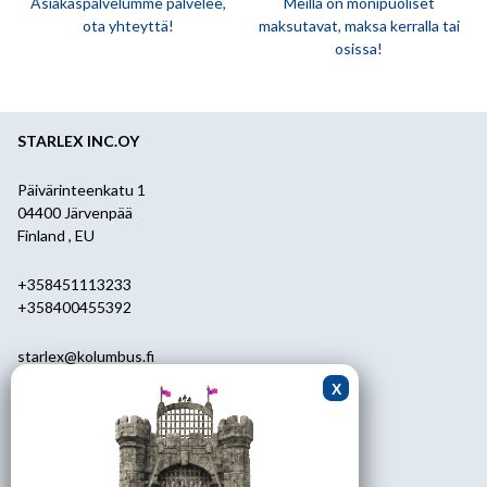
Asiakaspalvelumme palvelee,
Meillä on monipuoliset
ota yhteyttä!
maksutavat, maksa kerralla tai
osissa!
STARLEX INC.OY
Päivärinteenkatu 1
04400 Järvenpää
Finland , EU
+358451113233
+358400455392
starlex@kolumbus.fi
Asiakaspalvelu
0451113233
ark.klo 08.30-17.00