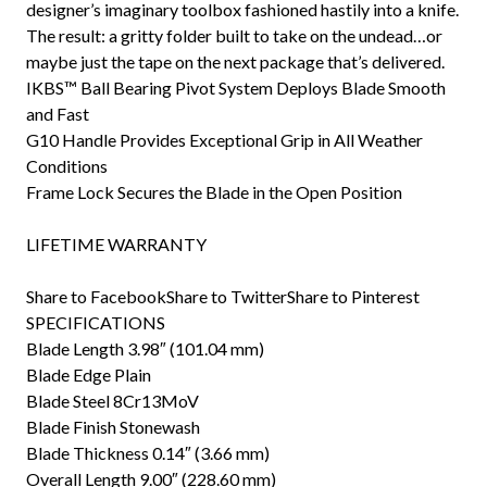
designer’s imaginary toolbox fashioned hastily into a knife.
The result: a gritty folder built to take on the undead…or
maybe just the tape on the next package that’s delivered.
IKBS™ Ball Bearing Pivot System Deploys Blade Smooth
and Fast
G10 Handle Provides Exceptional Grip in All Weather
Conditions
Frame Lock Secures the Blade in the Open Position
LIFETIME WARRANTY
Share to FacebookShare to TwitterShare to Pinterest
SPECIFICATIONS
Blade Length 3.98″ (101.04 mm)
Blade Edge Plain
Blade Steel 8Cr13MoV
Blade Finish Stonewash
Blade Thickness 0.14″ (3.66 mm)
Overall Length 9.00″ (228.60 mm)