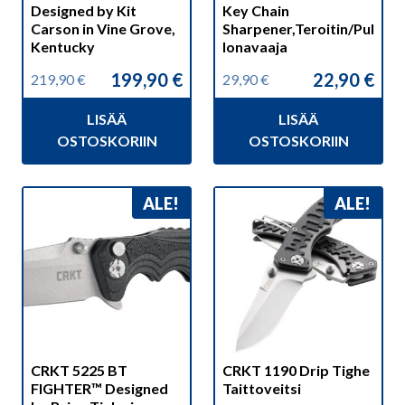
Designed by Kit
Key Chain
Carson in Vine Grove,
Sharpener,Teroitin/Pul
Kentucky
lonavaaja
199,90
€
22,90
€
219,90
€
29,90
€
Alkuperäinen
Nykyinen
Alkuperäinen
Nykyinen
hinta
hinta
hinta
hinta
LISÄÄ
LISÄÄ
oli:
on:
oli:
on:
219,90 €.
199,90 €.
29,90 €.
22,90 €.
OSTOSKORIIN
OSTOSKORIIN
ALE!
ALE!
CRKT 5225 BT
CRKT 1190 Drip Tighe
FIGHTER™ Designed
Taittoveitsi