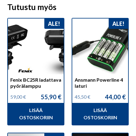
Tutustu myös
ALE!
ALE!
Fenix BC25R ladattava
Ansmann Powerline 4
pyörälamppu
laturi
55,90
€
44,00
€
59,00
€
45,50
€
Alkuperäinen
Nykyinen
Alkuperäinen
Nykyinen
hinta
hinta
hinta
hinta
LISÄÄ
LISÄÄ
oli:
on:
oli:
on:
59,00 €.
55,90 €.
45,50 €.
44,00 €.
OSTOSKORIIN
OSTOSKORIIN