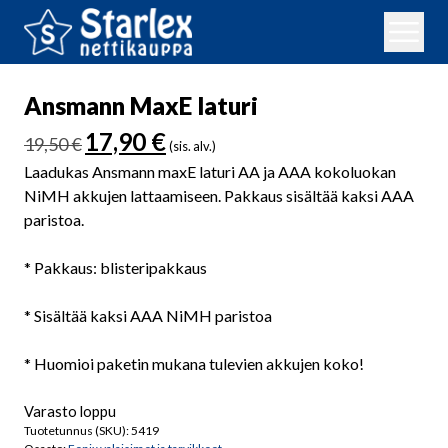
Ansmann MaxE laturi
Alkuperäinen
Nykyinen
17,90
€
19,50
€
(sis. alv.)
hinta
hinta
Laadukas Ansmann maxE laturi AA ja AAA kokoluokan
oli:
on:
NiMH akkujen lattaamiseen. Pakkaus sisältää kaksi AAA
19,50 €.
17,90 €.
paristoa.
* Pakkaus: blisteripakkaus
* Sisältää kaksi AAA NiMH paristoa
* Huomioi paketin mukana tulevien akkujen koko!
Varasto loppu
Tuotetunnus (SKU):
5419