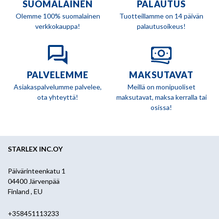
SUOMALAINEN
PALAUTUS
Olemme 100% suomalainen
Tuotteillamme on 14 päivän
verkkokauppa!
palautusoikeus!
PALVELEMME
MAKSUTAVAT
Asiakaspalvelumme palvelee,
Meillä on monipuoliset
ota yhteyttä!
maksutavat, maksa kerralla tai
osissa!
STARLEX INC.OY
Päivärinteenkatu 1
04400 Järvenpää
Finland , EU
+358451113233