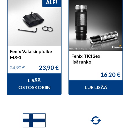
ALE!
Fenix Valaisinpidike
Fenix TK12ex
MX-1
lisärunko
23,90
€
24,90
€
Alkuperäinen
Nykyinen
16,20
€
hinta
hinta
LISÄÄ
oli:
on:
24,90 €.
23,90 €.
OSTOSKORIIN
LUE LISÄÄ