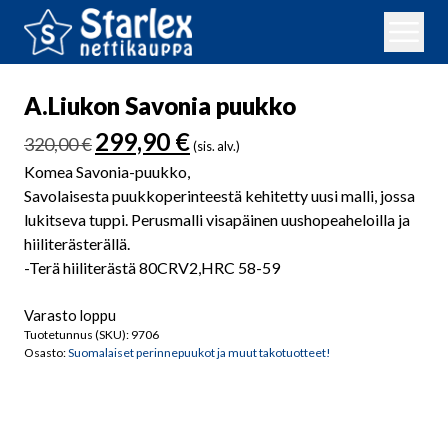
A.Liukon Savonia puukko
Alkuperäinen
Nykyinen
299,90
€
320,00
€
(sis. alv.)
hinta
hinta
Komea Savonia-puukko,
oli:
on:
Savolaisesta puukkoperinteestä kehitetty uusi malli, jossa
320,00 €.
299,90 €.
lukitseva tuppi. Perusmalli visapäinen uushopeaheloilla ja
hiiliterästerällä.
-Terä hiiliterästä 80CRV2,HRC 58-59
Varasto loppu
Tuotetunnus (SKU):
9706
Osasto:
Suomalaiset perinnepuukot ja muut takotuotteet!