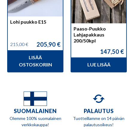
Lohi puukko E15
Paaso-Puukko
Lahjapakkaus
200/50kpl
205,90
€
215,00
€
Alkuperäinen
Nykyinen
147,50
€
hinta
hinta
LISÄÄ
oli:
on:
215,00 €.
205,90 €.
OSTOSKORIIN
LUE LISÄÄ
SUOMALAINEN
PALAUTUS
Olemme 100% suomalainen
Tuotteillamme on 14 päivän
verkkokauppa!
palautusoikeus!