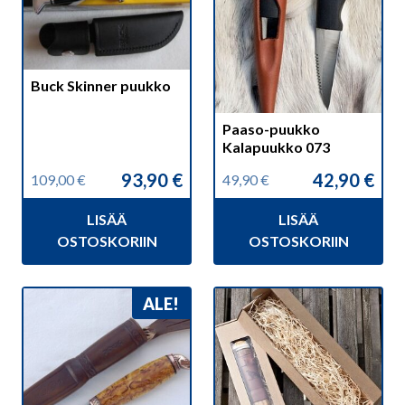
Buck Skinner puukko
Paaso-puukko
Kalapuukko 073
93,90
€
42,90
€
109,00
€
49,90
€
Alkuperäinen
Nykyinen
Alkuperäinen
Nykyinen
hinta
hinta
hinta
hinta
LISÄÄ
LISÄÄ
oli:
on:
oli:
on:
109,00 €.
93,90 €.
49,90 €.
42,90 €.
OSTOSKORIIN
OSTOSKORIIN
ALE!