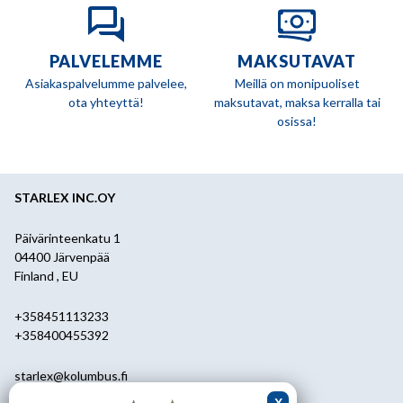
PALVELEMME
MAKSUTAVAT
Asiakaspalvelumme palvelee,
Meillä on monipuoliset
ota yhteyttä!
maksutavat, maksa kerralla tai
osissa!
STARLEX INC.OY
Päivärinteenkatu 1
04400 Järvenpää
Finland , EU
+358451113233
+358400455392
starlex@kolumbus.fi